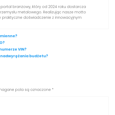
 portal branżowy, który od 2024 roku dostarcza
przemysłu metalowego. Realizując nasze motto
my praktyczne doświadczenie z innowacyjnym
amienne?
CO?
 numerze VIN?
z nadwyrężania budżetu?
agane pola są oznaczone
*