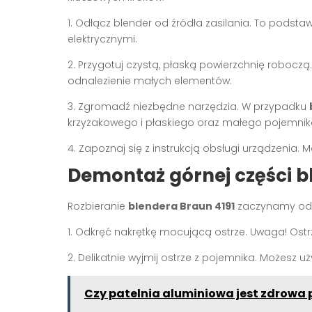
1. Odłącz blender od źródła zasilania. To pods
elektrycznymi.
2. Przygotuj czystą, płaską powierzchnię roboczą. N
odnalezienie małych elementów.
3. Zgromadź niezbędne narzędzia. W przypadku
krzyżakowego i płaskiego oraz małego pojemnika
4. Zapoznaj się z instrukcją obsługi urządzeni
Demontaż górnej części b
Rozbieranie
blendera Braun 4191
zaczynamy od g
1. Odkręć nakrętkę mocującą ostrze. Uwaga! Ost
2. Delikatnie wyjmij ostrze z pojemnika. Możesz
Czy patelnia aluminiowa jest zdrow