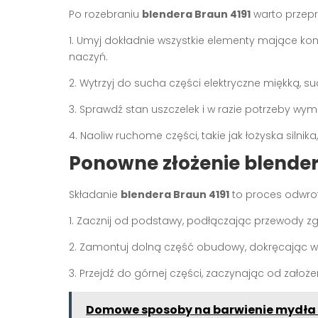
Po rozebraniu
blendera Braun 4191
warto przepr
1. Umyj dokładnie wszystkie elementy mające ko
naczyń.
2. Wytrzyj do sucha części elektryczne miękką, s
3. Sprawdź stan uszczelek i w razie potrzeby wym
4. Naoliw ruchome części, takie jak łożyska silni
Ponowne złożenie blende
Składanie
blendera Braun 4191
to proces odwro
1. Zacznij od podstawy, podłączając przewody zg
2. Zamontuj dolną część obudowy, dokręcając ws
3. Przejdź do górnej części, zaczynając od założen
Domowe sposoby na barwienie mydła -