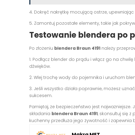
4. Dokręć nakrętkę mocującą ostrze, upewniając
5. Zamontuj pozostałe elementy, takie jak pokryw
Testowanie blendera po 
Po złożeniu
blendera Braun 4191
należy przeprow
1. Podłącz blender do prądu i włącz go na chwil
dźwięków.
2. Wlej trochę wody do pojemnika i uruchom blen
3. Jeśli wszystko działa poprawnie, możesz uzna
sukcesem.
Pamiętaj, że bezpieczeństwo jest najważniejsze.
składania
blendera Braun 4191
, skonsultuj się 
kuchenny przedłuża jego żywotność i zapewnia b
Makra MET