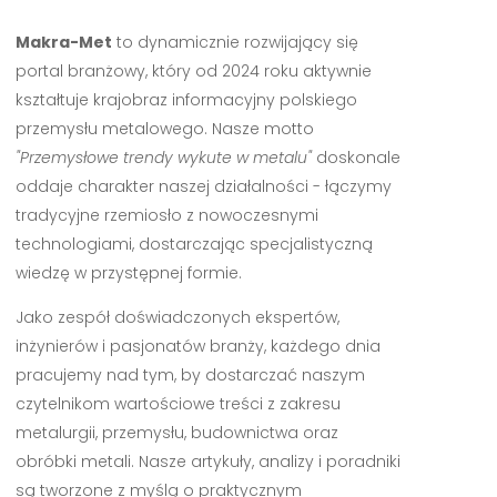
Makra-Met
to dynamicznie rozwijający się
portal branżowy, który od 2024 roku aktywnie
kształtuje krajobraz informacyjny polskiego
przemysłu metalowego. Nasze motto
"Przemysłowe trendy wykute w metalu"
doskonale
oddaje charakter naszej działalności - łączymy
tradycyjne rzemiosło z nowoczesnymi
technologiami, dostarczając specjalistyczną
wiedzę w przystępnej formie.
Jako zespół doświadczonych ekspertów,
inżynierów i pasjonatów branży, każdego dnia
pracujemy nad tym, by dostarczać naszym
czytelnikom wartościowe treści z zakresu
metalurgii, przemysłu, budownictwa oraz
obróbki metali. Nasze artykuły, analizy i poradniki
są tworzone z myślą o praktycznym