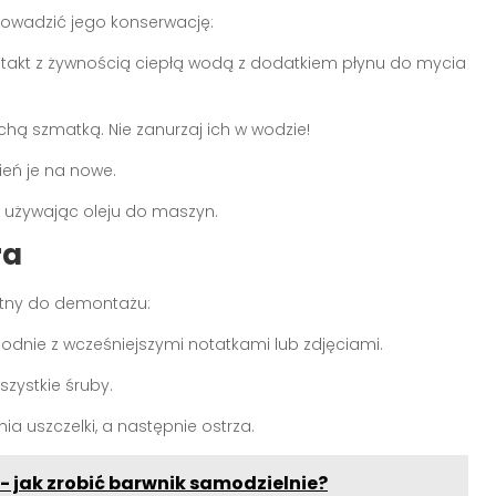
owadzić jego konserwację:
ntakt z żywnością ciepłą wodą z dodatkiem płynu do mycia
uchą szmatką. Nie zanurzaj ich w wodzie!
ień je na nowe.
ka, używając oleju do maszyn.
ra
tny do demontażu:
odnie z wcześniejszymi notatkami lub zdjęciami.
zystkie śruby.
ia uszczelki, a następnie ostrza.
 jak zrobić barwnik samodzielnie?