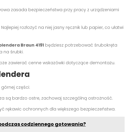
tawowa zasada bezpieczeństwa przy pracy z urządzeniami
ajlepiej rozłożyć na niej jasny ręcznik lub papier, co ułatwi
blendera Braun 4191
będziesz potrzebować śrubokręta
 na śrubki.
a. Może zawierać cenne wskazówki dotyczące demontażu.
lendera
órnej części:
rza są bardzo ostre, zachowaj szczególną ostrożność.
 użyć rękawic ochronnych dla większego bezpieczeństwa.
a podczas codziennego gotowania?