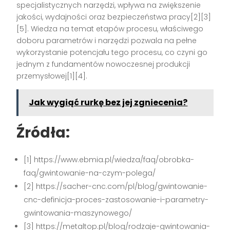
specjalistycznych narzędzi, wpływa na zwiększenie
jakości, wydajności oraz bezpieczeństwa pracy[2][3]
[5]. Wiedza na temat etapów procesu, właściwego
doboru parametrów i narzędzi pozwala na pełne
wykorzystanie potencjału tego procesu, co czyni go
jednym z fundamentów nowoczesnej produkcji
przemysłowej[1][4].
Jak wygiąć rurkę bez jej zgniecenia?
Źródła:
[1] https://www.ebmia.pl/wiedza/faq/obrobka-
faq/gwintowanie-na-czym-polega/
[2] https://sacher-cnc.com/pl/blog/gwintowanie-
cnc-definicja-proces-zastosowanie-i-parametry-
gwintowania-maszynowego/
[3] https://metaltop.pl/blog/rodzaje-gwintowania-