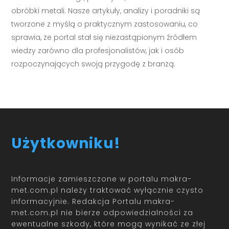
obróbki metali. Nasze artykuły, analizy i poradniki są
tworzone z myślą o praktycznym zastosowaniu, co
sprawia, że portal stał się niezastąpionym źródłem
wiedzy zarówno dla profesjonalistów, jak i osób
rozpoczynających swoją przygodę z branżą.
Użytkowniku!
Informacje zamieszczone w portalu makra-
met.com.pl należy traktować wyłącznie czysto
informacyjnie. Redakcja Portalu makra-
met.com.pl nie bierze odpowiedzialności za
ewentualne szkody, które mogą wynikać ze złej