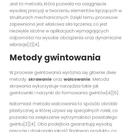
Jest to metoda, która pozwala na osiągnięcie
wysokiej precyzji w tworzeniu elementów łączących w
strukturach mechanicznych. Dzięki temu procesowi
zapewniona jest właściwa siła łączenia, co jest
niezwykle istotne w aplikacjach wymagających
odporności na wysokie obciążenia oraz dynamiczne
wibracje[2][4].
Metody gwintowania
W procesie gwintowania wyróżnia się głównie dwie
metody:
skrawanie
oraz
walcowanie
. Metoda
skrawania wykorzystuje narzędzia takie jak
gwintowniki i narzynki do formowania gwintów[4][5].
Natomiast metoda walcowania to sposób obróbki
plastycznej, w której używa się specjalnych rolek, co
pozwala na zwiększenie wytrzymałości powstałego
gwintu[2][4]. Oba podejścia gwarantują wysoką
precyzję i doskonałą jakość finalnego produktu, co