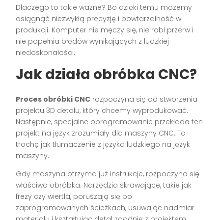
Dlaczego to takie ważne? Bo dzięki temu możemy
osiągnąć niezwykłą precyzję i powtarzalność w
produkcji. Komputer nie męczy się, nie robi przerw i
nie popełnia błędów wynikających z ludzkiej
niedoskonałości.
Jak działa obróbka CNC?
Proces obróbki CNC
rozpoczyna się od stworzenia
projektu 3D detalu, który chcemy wyprodukować.
Następnie, specjalne oprogramowanie przekłada ten
projekt na język zrozumiały dla maszyny CNC. To
trochę jak tłumaczenie z języka ludzkiego na język
maszyny.
Gdy maszyna otrzyma już instrukcje, rozpoczyna się
właściwa obróbka. Narzędzia skrawające, takie jak
frezy czy wiertła, poruszają się po
zaprogramowanych ścieżkach, usuwając nadmiar
materiału i kształtując detal zgodnie z projektem.