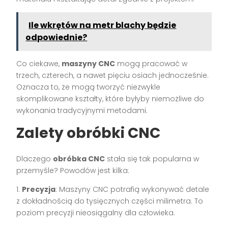
Ile wkrętów na metr blachy będzie
odpowiednie?
Co ciekawe,
maszyny CNC
mogą pracować w
trzech, czterech, a nawet pięciu osiach jednocześnie.
Oznacza to, że mogą tworzyć niezwykle
skomplikowane kształty, które byłyby niemożliwe do
wykonania tradycyjnymi metodami.
Zalety obróbki CNC
Dlaczego
obróbka CNC
stała się tak popularna w
przemyśle? Powodów jest kilka:
1.
Precyzja
: Maszyny CNC potrafią wykonywać detale
z dokładnością do tysięcznych części milimetra. To
poziom precyzji nieosiągalny dla człowieka.