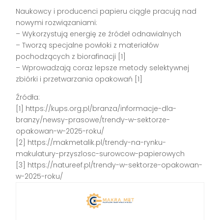
Naukowcy i producenci papieru ciągle pracują nad
nowymi rozwiązaniami:
– Wykorzystują energię ze źródeł odnawialnych
– Tworzą specjalne powłoki z materiałów
pochodzących z biorafinacji [1]
– Wprowadzają coraz lepsze metody selektywnej
zbiórki i przetwarzania opakowań [1]
Źródła:
[1] https://kups.org.pl/branza/informacje-dla-
branzy/newsy-prasowe/trendy-w-sektorze-
opakowan-w-2025-roku/
[2] https://makmetalik.pl/trendy-na-rynku-
makulatury-przyszlosc-surowcow-papierowych
[3] https://natureef.pl/trendy-w-sektorze-opakowan-
w-2025-roku/