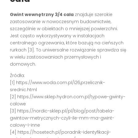
Gwint wewnętrzny 3/4 cala
znajduje szerokie
zastosowanie w nowoczesnym budownictwie,
szczególnie w obiektach o mniejszej powierzchni.
Jest często wykorzystywany w instalacjach
centralnego ogrzewania, które bazują na cieńszych
rurkach [3]. To uniwersalne rozwiązanie sprawdza się
w wielu zastosowaniach przemysłowych i
domowych.
Źródła:
[1] https://www.woda.com.pl/i26,przelicznik-
srednic.html
[2] https://www.sklep.hydron.com.pl/typowe-gwinty-
calowe
[3] https://nordic-sklep.pl/pl/blog/post/tabela-
gwintow-metrycznych-czyli-ile-mm-ma-gwint-
calowy-i-inne
[4] https://hosetech.pl/poradnik-identyfikacji-