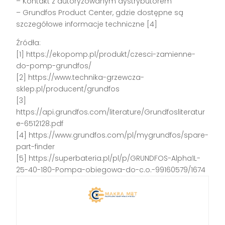
– Kontakt z autoryzowanym dystrybutorem
– Grundfos Product Center, gdzie dostępne są
szczegółowe informacje techniczne [4]
Źródła:
[1] https://ekopomp.pl/produkt/czesci-zamienne-
do-pomp-grundfos/
[2] https://www.technika-grzewcza-
sklep.pl/producent/grundfos
[3]
https://api.grundfos.com/literature/Grundfosliteratur
e-6512128.pdf
[4] https://www.grundfos.com/pl/mygrundfos/spare-
part-finder
[5] https://superbateria.pl/pl/p/GRUNDFOS-Alpha1L-
25-40-180-Pompa-obiegowa-do-c.o.-99160579/1674