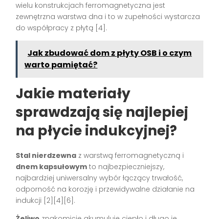
wielu konstrukcjach ferromagnetyczna jest
zewnętrzna warstwa dna i to w zupełności wystarcza
do współpracy z płytą [4].
Jak zbudować dom z płyty OSB i o czym
warto pamiętać?
Jakie materiały
sprawdzają się najlepiej
na płycie indukcyjnej?
Stal nierdzewna
z warstwą ferromagnetyczną i
dnem kapsułowym
to najbezpieczniejszy,
najbardziej uniwersalny wybór łączący trwałość,
odporność na korozję i przewidywalne działanie na
indukcji [2][4][6].
Żeliwo
znakomicie akumuluje ciepło i długo je