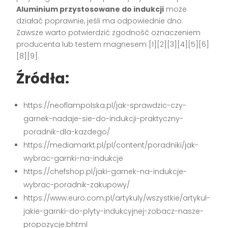
Aluminium przystosowane do indukcji
może
działać poprawnie, jeśli ma odpowiednie dno.
Zawsze warto potwierdzić zgodność oznaczeniem
producenta lub testem magnesem [1][2][3][4][5][6]
[8][9].
Źródła:
https://neoflampolska.pl/jak-sprawdzic-czy-
garnek-nadaje-sie-do-indukcji-praktyczny-
poradnik-dla-kazdego/
https://mediamarkt.pl/pl/content/poradniki/jak-
wybrac-garnki-na-indukcje
https://chefshop.pl/jaki-garnek-na-indukcje-
wybrac-poradnik-zakupowy/
https://www.euro.com.pl/artykuly/wszystkie/artykul-
jakie-garnki-do-plyty-indukcyjnej-zobacz-nasze-
propozycje.bhtml