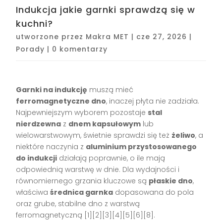
Indukcja jakie garnki sprawdzą się w
kuchni?
utworzone przez
Makra MET
|
cze 27, 2026
|
Porady
|
0 komentarzy
Garnki na indukcję
muszą mieć
ferromagnetyczne dno
, inaczej płyta nie zadziała.
Najpewniejszym wyborem pozostaje
stal
nierdzewna
z
dnem kapsułowym
lub
wielowarstwowym, świetnie sprawdzi się też
żeliwo
, a
niektóre naczynia z
aluminium przystosowanego
do indukcji
działają poprawnie, o ile mają
odpowiednią warstwę w dnie. Dla wydajności i
równomiernego grzania kluczowe są
płaskie dno
,
właściwa
średnica garnka
dopasowana do pola
oraz grube, stabilne dno z warstwą
ferromagnetyczną [1][2][3][4][5][6][8].