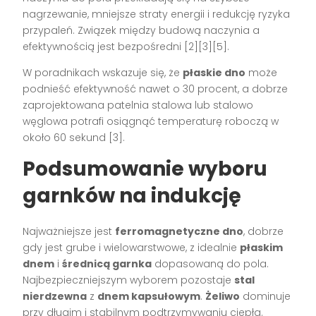
nagrzewanie, mniejsze straty energii i redukcję ryzyka
przypaleń. Związek między budową naczynia a
efektywnością jest bezpośredni [2][3][5].
W poradnikach wskazuje się, że
płaskie dno
może
podnieść efektywność nawet o 30 procent, a dobrze
zaprojektowana patelnia stalowa lub stalowo
węglowa potrafi osiągnąć temperaturę roboczą w
około 60 sekund [3].
Podsumowanie wyboru
garnków na indukcję
Najważniejsze jest
ferromagnetyczne dno
, dobrze
gdy jest grube i wielowarstwowe, z idealnie
płaskim
dnem
i
średnicą garnka
dopasowaną do pola.
Najbezpieczniejszym wyborem pozostaje
stal
nierdzewna
z
dnem kapsułowym
.
Żeliwo
dominuje
przy długim i stabilnym podtrzymywaniu ciepła.