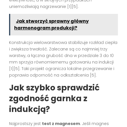
efektywność, a w skrajnych przypadkach
uniemożliwiają nagrzewanie [1][5].
Jak stworzyć sprawny główny
harmonogram produkcji?
Konstrukcja wielowarstwowa stabilizuje rozkład ciepła
i zwiększa trwałość. Zalecane są co najmniej trzy
warstwy, a łączna grubość dna w przedziale 3 do 10
mm sprzyja równomiernemu gotowaniu na indukcji
[1][5]. Taki projekt ogranicza lokalne przegrzewanie i
poprawia odporność na odkształcenia [5].
Jak szybko sprawdzić
zgodność garnka z
indukcją?
Najprostszy jest
test z magnesem
. Jeśli magnes