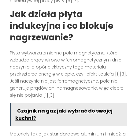
nieefektywnej pracy płyty [5][7].
Jak działa płyta
indukcyjna i co blokuje
nagrzewanie?
Płyta wytwarza zmienne pole magnetyczne, które
wzbudza prądy wirowe w ferromagnetycznym dnie
naczynia, a opór elektryczny tego materiału
przekształca energię w ciepło, czyli efekt Joule’a [1][3].
Jeśli naczynie nie jest ferromagnetyczne, pole nie
generuje prądów ani namagnesowania, więc ciepło
się nie pojawia [1][3].
Czajnik na gaz jaki wybrać do swojej
kuchni?
Materiały takie jak standardowe aluminium i miedź, a