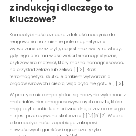
z indukcją i dlaczego to
kluczowe?
Kompatybilność oznacza zdolność naczynia do
reagowania na zmienne pole magnetyczne
wytwarzane przez płytę, co jest możliwe tylko wtedy,
gdy jego dno ma właściwości ferromagnetyczne,
czyli zawiera materiał, który można namagnesować,
na przykład żelazo lub żeliwo [1][3]. Brak
ferromagnetyku skutkuje brakiem wytwarzania
prądów wirowych i ciepła, więc płyta nie gotuje [1][3].
W praktyce niekompatybilne są naczynia wykonane z
materiałów nienamagnesowywalnych oraz te, które
mają zbyt cienkie lub nierówne dno, przez co energia
nie jest przekazywana skutecznie [1][2][5][7]. Wiedza
o kompatybilności zapobiega zakupowi
niewłaściwych garnków i ogranicza ryzyko