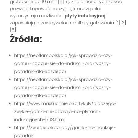
grubości 3 do 10 mm [1][5]. Znajomość tych zasad
pozwala kupować naczynia, które w pełni
wykorzystują możliwości
płyty indukcyjnej
i
zapewniają przewidywalne rezultaty gotowania [1][3]
[5].
Źródła:
https://neoflampolska.pl/jak-sprawdzic-czy-
garnek-nadaje-sie-do-indukcji-praktyczny-
poradnik-dla-kazdego/
https://neoflampolska.pl/jak-sprawdzic-czy-
garnek-nadaje-sie-do-indukcji-praktyczny-
poradnik-dla-kazdego/
https://www.maxkuchnie.pl/artykuly/dlaczego-
zwykle-garnki-nie-dzialaja-na-plytach-
indukcyjnych-1708.html
https://zwieger.pl/porady/garnki-na-indukcje-
poradnik