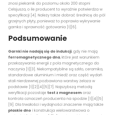
znosi piekarnik do poziomu około 200 stopni
Celsjusza, o ile producent to wyraźnie potwierdza w
specyfikacji [4]. Należy także dobrać średnicę do pól
grzejnych płyty, ponieważ to poprawia wykrywanie
garnka i sprawność gotowania [1][6].
Podsumowanie
Garnki nie nadają się do indukcji
, gdy nie mają
ferromagnetycznego dna
, które jest warunkiem
przekazywania energii z pola magnetycznego do
naczynia [1][3]. Niekompatybilne są szkło, ceramika,
standardowe aluminium i miedź oraz część wydań
stali nierdzewnej pozbawiona warstwy żelaza w
podstawie [1][2][4][5][7]. Najszybszą metodą
weryfikacji pozostaje
test z magnesem
oraz
kontrola oznaczeń producenta na spodzie [1][4][5]
[9]. Dla trwałości i wydajności znaczenie mają także
płaskie dno
i konstrukcja wielowarstwowa o