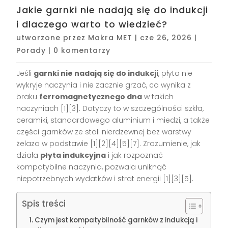
Jakie garnki nie nadają się do indukcji
i dlaczego warto to wiedzieć?
utworzone przez
Makra MET
|
cze 26, 2026
|
Porady
|
0 komentarzy
Jeśli
garnki nie nadają się do indukcji
, płyta nie
wykryje naczynia i nie zacznie grzać, co wynika z
braku
ferromagnetycznego dna
w takich
naczyniach [1][3]. Dotyczy to w szczególności szkła,
ceramiki, standardowego aluminium i miedzi, a także
części garnków ze stali nierdzewnej bez warstwy
żelaza w podstawie [1][2][4][5][7]. Zrozumienie, jak
działa
płyta indukcyjna
i jak rozpoznać
kompatybilne naczynia, pozwala uniknąć
niepotrzebnych wydatków i strat energii [1][3][5].
Spis treści
Czym jest kompatybilność garnków z indukcją i