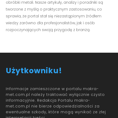
obróbki metali. Nasze artykuły, analizy i poradniki są
tworzone z myślą o praktycznym zastosowaniu, co
sprawia, że portal stał się niezastąpionym źródłem
wiedzy zarówno dla profesjonalistów, jak i osób
rozpoczynających swoją przygodę z branżą.
Użytkowniku!
Informacje zamieszczone w portalu makra-
met.com.pl należy traktować wyłącznie czysto
informacyjnie. Redakcja Portalu makra-
met.com.pl nie bierze odpowiedzialności za
ewentualne szkody, które mogą wynikać ze złej
interpretacji treści.