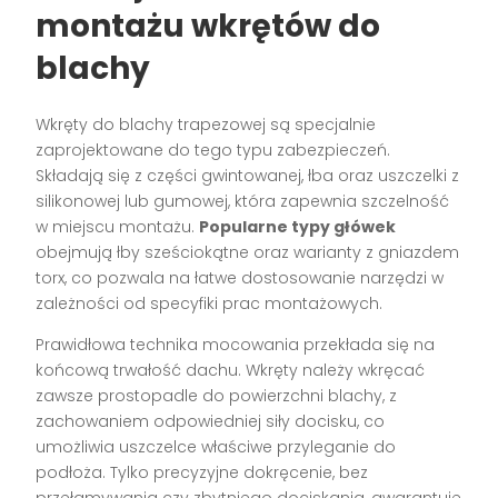
montażu wkrętów do
blachy
Wkręty do blachy trapezowej są specjalnie
zaprojektowane do tego typu zabezpieczeń.
Składają się z części gwintowanej, łba oraz uszczelki z
silikonowej lub gumowej, która zapewnia szczelność
w miejscu montażu.
Popularne typy główek
obejmują łby sześciokątne oraz warianty z gniazdem
torx, co pozwala na łatwe dostosowanie narzędzi w
zależności od specyfiki prac montażowych.
Prawidłowa technika mocowania przekłada się na
końcową trwałość dachu. Wkręty należy wkręcać
zawsze prostopadle do powierzchni blachy, z
zachowaniem odpowiedniej siły docisku, co
umożliwia uszczelce właściwe przyleganie do
podłoża. Tylko precyzyjne dokręcenie, bez
przełamywania czy zbytniego dociskania, gwarantuje