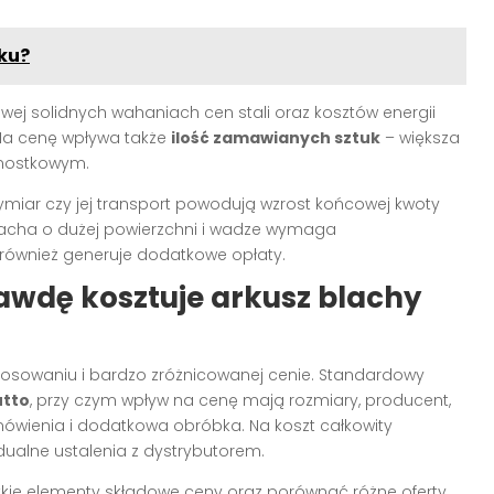
ku?
owej solidnych wahaniach cen stali oraz kosztów energii
 Na cenę wpływa także
ilość zamawianych sztuk
– większa
ednostkowym.
ymiar czy jej transport powodują wzrost końcowej kwoty
lacha o dużej powierzchni i wadze wymaga
 również generuje dodatkowe opłaty.
awdę kosztuje arkusz blachy
tosowaniu i bardzo zróżnicowanej cenie. Standardowy
utto
, przy czym wpływ na cenę mają rozmiary, producent,
mówienia i dodatkowa obróbka. Na koszt całkowity
idualne ustalenia z dystrybutorem.
kie elementy składowe ceny oraz porównać różne oferty.