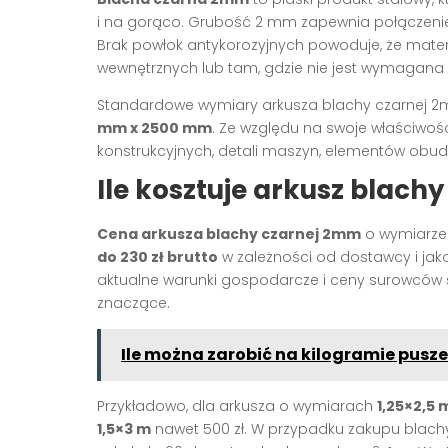
i na gorąco. Grubość 2 mm zapewnia połączenie 
Brak powłok antykorozyjnych powoduje, że mater
wewnętrznych lub tam, gdzie nie jest wymagan
Standardowe wymiary arkusza blachy czarnej 2
mm x 2500 mm
. Ze względu na swoje właściwośc
konstrukcyjnych, detali maszyn, elementów ob
Ile kosztuje arkusz blach
Cena arkusza blachy czarnej 2mm
o wymiarze
do 230 zł brutto
w zależności od dostawcy i jako
aktualne warunki gospodarcze i ceny surowców s
znaczące.
Ile można zarobić na kilogramie pusze
Przykładowo, dla arkusza o wymiarach
1,25×2,5 
1,5×3 m
nawet 500 zł. W przypadku zakupu blachy