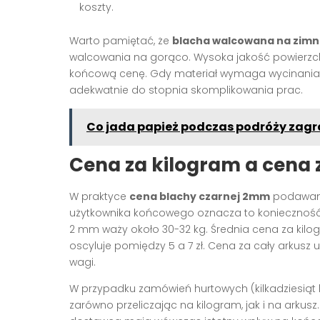
koszty.
Warto pamiętać, że
blacha walcowana na zim
walcowania na gorąco. Wysoka jakość powierzchn
końcową cenę. Gdy materiał wymaga wycinania
adekwatnie do stopnia skomplikowania prac.
Co jada papież podczas podróży zag
Cena za kilogram a cena z
W praktyce
cena blachy czarnej 2mm
podawana 
użytkownika końcowego oznacza to konieczność p
2 mm waży około 30-32 kg. Średnia cena za kilo
oscyluje pomiędzy 5 a 7 zł. Cena za cały arkusz
wagi.
W przypadku zamówień hurtowych (kilkadziesiąt l
zarówno przeliczając na kilogram, jak i na arkus