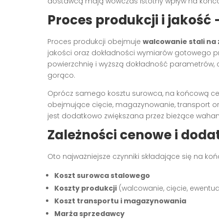
dostawcą mają wówczas istotny wpływ na końc
Proces produkcji i jakość
Proces produkcji obejmuje
walcowanie stali na
jakości oraz dokładności wymiarów gotowego p
powierzchnię i wyższą dokładność parametrów, 
gorąco.
Oprócz samego kosztu surowca, na końcową cenę
obejmujące cięcie, magazynowanie, transport o
jest dodatkowo zwiększana przez bieżące wahania
Zależności cenowe i doda
Oto najważniejsze czynniki składające się na koń
Koszt surowca stalowego
Koszty produkcji
(walcowanie, cięcie, ewentua
Koszt transportu i magazynowania
Marża sprzedawcy