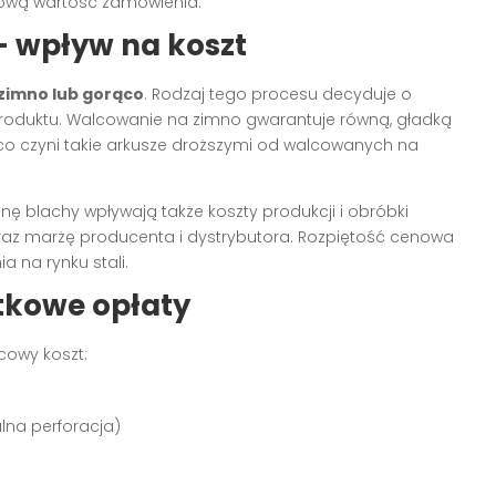
ową wartość zamówienia.
 – wpływ na koszt
 zimno lub gorąco
. Rodzaj tego procesu decyduje o
roduktu. Walcowanie na zimno gwarantuje równą, gładką
co czyni takie arkusze droższymi od walcowanych na
 blachy wpływają także koszty produkcji i obróbki
raz marżę producenta i dystrybutora. Rozpiętość cenowa
 na rynku stali.
tkowe opłaty
cowy koszt:
lna perforacja)