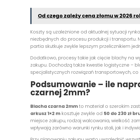
Od czego zależy cena złomu w 2026 ro
Koszty są uzależnione od aktualnej sytuacji rynk
niezbędnych do procesu produkcji i transportu.
partia skutkuje zwykle lepszym przelicznikiem j
Dodatkowo, procesy takie jak cięcie blachy na w
zakupu. Dochodzą także kwestie logistyczne – b
specjalistycznych rozwiązań transportowych, co
Podsumowanie – ile napr
czarnej 2mm?
Blacha czarna 2mm
to materiał o szerokim zas
arkusz 1×2 m
kosztuje zwykle od
50 do 230 zł br
miejsce zakupu, rodzaj walcowania, wielkość za
wpływają zarówno warunki rynku stali, jak i indyw
Przy planowaniu zakupu warto uwzględnić wszyst