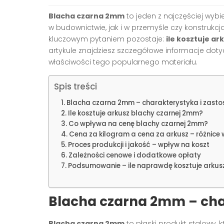
Blacha czarna 2mm
to jeden z najczęściej wy
w budownictwie, jak i w przemyśle czy konstrukcj
kluczowym pytaniem pozostaje:
ile kosztuje a
artykule znajdziesz szczegółowe informacje doty
właściwości tego popularnego materiału.
Spis treści
Blacha czarna 2mm – charakterystyka i zast
Ile kosztuje arkusz blachy czarnej 2mm?
Co wpływa na cenę blachy czarnej 2mm?
Cena za kilogram a cena za arkusz – różnice 
Proces produkcji i jakość – wpływ na koszt
Zależności cenowe i dodatkowe opłaty
Podsumowanie – ile naprawdę kosztuje arkus
Blacha czarna 2mm – cha
Blacha czarna 2mm
to płaski produkt stalowy, 