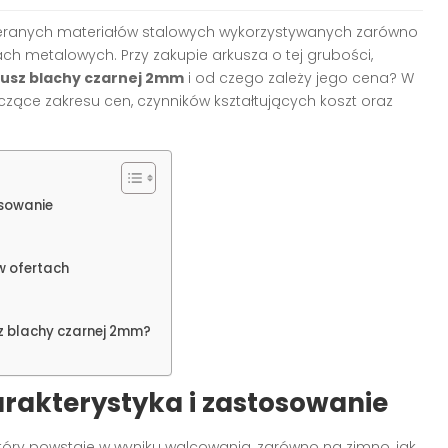
bieranych materiałów stalowych wykorzystywanych zarówno
ach metalowych. Przy zakupie arkusza o tej grubości,
rkusz blachy czarnej 2mm
i od czego zależy jego cena? W
czące zakresu cen, czynników kształtujących koszt oraz
osowanie
w ofertach
z blachy czarnej 2mm?
rakterystyka i zastosowanie
który powstaje w wyniku walcowania, zarówno na zimno, jak