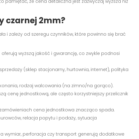
to pamiętać, że cena detaliczna jest zazwyczaj wyższa niż
y czarnej 2mm?
tała i zależy od szeregu czynników, które powinno się brać
ferują wyższą jakość i gwarancję, co zwykle podnosi
przedaży (sklep stacjonarny, hurtownia, internet), polityka
wykonania, rodzaj walcowania (na zimno/na gorąco).
ą cenę jednostkową, ale często korzystniejszy przelicznik
h zamówieniach cena jednostkowa znacząco spada.
urowców, relacja popytu i podaży, sytuacja
e na wymiar, perforacja czy transport generują dodatkowe