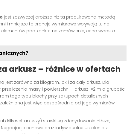
no
jest zazwyczaj droższa niż ta produkowana metodą
i i mniejsze tolerancje wymiarowe wpływają tu na
 elementów pod konkretne zamówienie, cena wzrasta
ranicznych?
a arkusz – różnice w ofertach
jest zarówno za kilogram, jak i za cały arkusz. Dla
rzeliczenia masy i powierzchni – arkusz 1×2 m o grubości
gram tego typu blachy przy zakupach detalicznych
 uzależniona jest więc bezpośrednio od jego wymiarów i
ub kilkaset arkuszy) stawki są zdecydowanie niższe,
z. Negocjacje cenowe oraz indywidualne ustalenia z