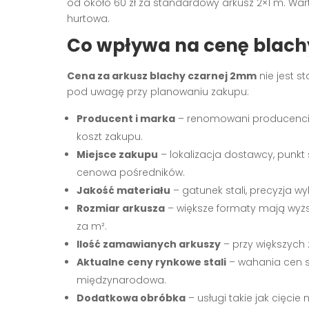
od około 60 zł za standardowy arkusz 2×1 m. War
hurtowa.
Co wpływa na cenę blach
Cena za arkusz blachy czarnej 2mm
nie jest s
pod uwagę przy planowaniu zakupu:
Producent i marka
– renomowani producenci o
koszt zakupu.
Miejsce zakupu
– lokalizacja dostawcy, punkt s
cenowa pośredników.
Jakość materiału
– gatunek stali, precyzja 
Rozmiar arkusza
– większe formaty mają wyższ
za m².
Ilość zamawianych arkuszy
– przy większyc
Aktualne ceny rynkowe stali
– wahania cen s
międzynarodowa.
Dodatkowa obróbka
– usługi takie jak cięci