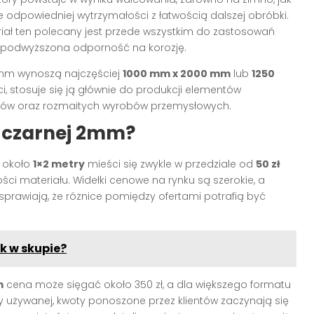
odpowiedniej wytrzymałości z łatwością dalszej obróbki.
iał ten polecany jest przede wszystkim do zastosowań
a podwyższona odporność na korozję.
mm wynoszą najczęściej
1000 mm x 2000 mm
lub
1250
i, stosuje się ją głównie do produkcji elementów
udów oraz rozmaitych wyrobów przemysłowych.
y czarnej 2mm?
 około
1×2 metry
mieści się zwykle w przedziale od
50 zł
ści materiału. Widełki cenowe na rynku są szerokie, a
prawiają, że różnice pomiędzy ofertami potrafią być
k w skupie?
m
cena może sięgać około 350 zł, a dla większego formatu
 używanej, kwoty ponoszone przez klientów zaczynają się