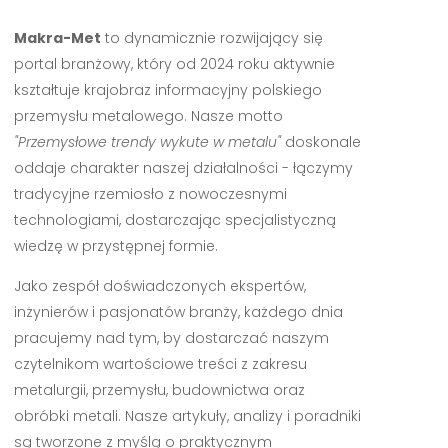
Makra-Met
to dynamicznie rozwijający się
portal branżowy, który od 2024 roku aktywnie
kształtuje krajobraz informacyjny polskiego
przemysłu metalowego. Nasze motto
"Przemysłowe trendy wykute w metalu"
doskonale
oddaje charakter naszej działalności - łączymy
tradycyjne rzemiosło z nowoczesnymi
technologiami, dostarczając specjalistyczną
wiedzę w przystępnej formie.
Jako zespół doświadczonych ekspertów,
inżynierów i pasjonatów branży, każdego dnia
pracujemy nad tym, by dostarczać naszym
czytelnikom wartościowe treści z zakresu
metalurgii, przemysłu, budownictwa oraz
obróbki metali. Nasze artykuły, analizy i poradniki
są tworzone z myślą o praktycznym