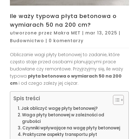
Ile waży typowa płyta betonowa o
wymiarach 50 na 200 cm?
utworzone przez
Makra MET
|
mar 13, 2025
|
Budownictwo
|
0 komentarzy
Obliczanie wagi płyty betonowej to zadanie, które
często staje przed osobami planującymi prace
budowlane czy remontowe. Przyjrzyjmy się, ile waży
typowa
płyta betonowa o wymiarach 50 na 200
cm
i od czego zależy jej ciężar.
Spis treści
Jak obliczyć wagę płyty betonowej?
Waga płyty betonowej w zależności od
grubości
Czynniki wpływające na wagę płyty betonowej
Praktyczne aspekty transportu płyt