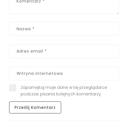
Zapamiętaj moje dane w tej przeglądarce
podczas pisania kolejnych komentarzy.