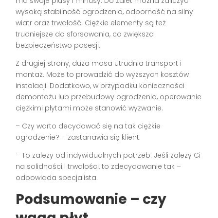
ma swoje plusy i minusy. Do zalet można zaliczyć
wysoką stabilność ogrodzenia, odporność na silny
wiatr oraz trwałość. Ciężkie elementy są też
trudniejsze do sforsowania, co zwiększa
bezpieczeństwo posesji.
Z drugiej strony, duża masa utrudnia transport i
montaż. Może to prowadzić do wyższych kosztów
instalacji. Dodatkowo, w przypadku konieczności
demontażu lub przebudowy ogrodzenia, operowanie
ciężkimi płytami może stanowić wyzwanie.
– Czy warto decydować się na tak ciężkie
ogrodzenie? – zastanawia się klient.
– To zależy od indywidualnych potrzeb. Jeśli zależy Ci
na solidności i trwałości, to zdecydowanie tak –
odpowiada specjalista.
Podsumowanie – czy
waga płyt