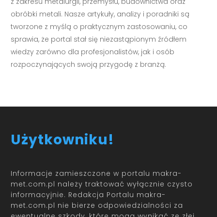
z zakresu metalurgii, przemysłu, budownictwa oraz
obróbki metali. Nasze artykuły, analizy i poradniki są
tworzone z myślą o praktycznym zastosowaniu, co
sprawia, że portal stał się niezastąpionym źródłem
wiedzy zarówno dla profesjonalistów, jak i osób
rozpoczynających swoją przygodę z branżą.
Użytkowniku!
Informacje zamieszczone w portalu makra-
met.com.pl należy traktować wyłącznie czysto
informacyjnie. Redakcja Portalu makra-
met.com.pl nie bierze odpowiedzialności za
ewentualne szkody, które mogą wynikać ze złej