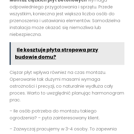
Montaż ciężkich płyt betonowych
wymaga
odpowiedniego przygotowania i sprzętu. Przede
wszystkim, konieczna jest większa liczba osób do
przenoszenia i ustawiania elementów. Samodzielna
instalacja może okazać się niemożliwa lub
niebezpieczna.
Ile kosztuje płyta stropowa przy
budowie domu?
Ciężar płyt wpływa również na czas montażu.
Operowanie tak dużymi masami wymaga
ostrożności i precyzji, co naturalnie wydłuża cały
proces. Warto to uwzględnić planując harmonogram
prac.
– Ile osób potrzeba do montażu takiego
ogrodzenia? – pyta zainteresowany klient.
– Zazwyczaj pracujemy w 3-4 osoby. To zapewnia