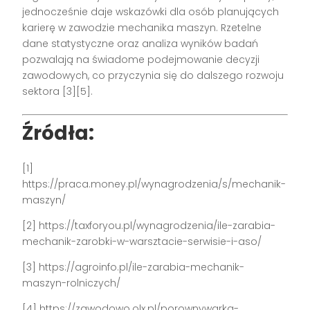
jednocześnie daje wskazówki dla osób planujących
karierę w zawodzie mechanika maszyn. Rzetelne
dane statystyczne oraz analiza wyników badań
pozwalają na świadome podejmowanie decyzji
zawodowych, co przyczynia się do dalszego rozwoju
sektora [3][5].
Źródła:
[1]
https://praca.money.pl/wynagrodzenia/s/mechanik-
maszyn/
[2] https://taxforyou.pl/wynagrodzenia/ile-zarabia-
mechanik-zarobki-w-warsztacie-serwisie-i-aso/
[3] https://agroinfo.pl/ile-zarabia-mechanik-
maszyn-rolniczych/
[4] https://zawodowo.olx.pl/porownywarka-