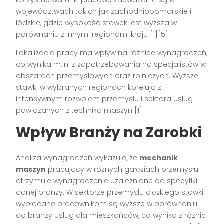
korzystne warunki płacowe zauważalne są w
województwach takich jak zachodniopomorskie i
łódzkie, gdzie wysokość stawek jest wyższa w
porównaniu z innymi regionami kraju [1][5].
Lokalizacja pracy ma wpływ na różnice wynagrodzeń,
co wynika m.in. z zapotrzebowania na specjalistów w
obszarach przemysłowych oraz rolniczych. Wyższe
stawki w wybranych regionach korelują z
intensywnym rozwojem przemysłu i sektora usług
powiązanych z techniką maszyn [1].
Wpływ Branży na Zarobki
Analiza wynagrodzeń wykazuje, że
mechanik
maszyn
pracujący w różnych gałęziach przemysłu
otrzymuje wynagrodzenie uzależnione od specyfiki
danej branży. W sektorze przemysłu ciężkiego stawki
wypłacane pracownikom są wyższe w porównaniu
do branży usług dla mieszkańców, co wynika z różnic