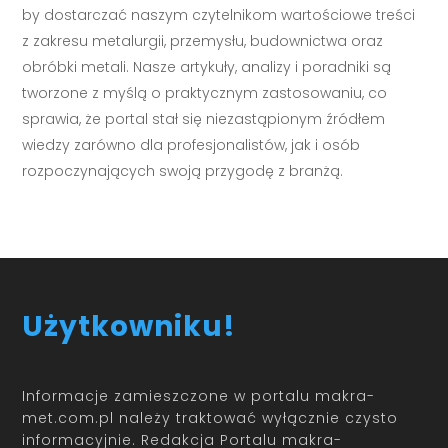
by dostarczać naszym czytelnikom wartościowe treści
z zakresu metalurgii, przemysłu, budownictwa oraz
obróbki metali. Nasze artykuły, analizy i poradniki są
tworzone z myślą o praktycznym zastosowaniu, co
sprawia, że portal stał się niezastąpionym źródłem
wiedzy zarówno dla profesjonalistów, jak i osób
rozpoczynających swoją przygodę z branżą.
Użytkowniku!
Informacje zamieszczone w portalu makra-
met.com.pl należy traktować wyłącznie czysto
informacyjnie. Redakcja Portalu makra-