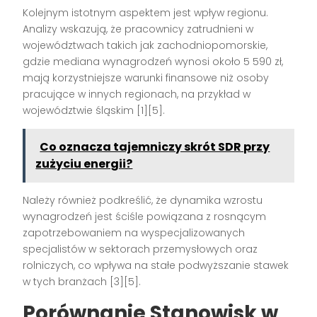
Kolejnym istotnym aspektem jest wpływ regionu.
Analizy wskazują, że pracownicy zatrudnieni w
województwach takich jak zachodniopomorskie,
gdzie mediana wynagrodzeń wynosi około 5 590 zł,
mają korzystniejsze warunki finansowe niż osoby
pracujące w innych regionach, na przykład w
województwie śląskim [1][5].
Co oznacza tajemniczy skrót SDR przy
zużyciu energii?
Należy również podkreślić, że dynamika wzrostu
wynagrodzeń jest ściśle powiązana z rosnącym
zapotrzebowaniem na wyspecjalizowanych
specjalistów w sektorach przemysłowych oraz
rolniczych, co wpływa na stałe podwyższanie stawek
w tych branżach [3][5].
Porównanie Stanowisk w