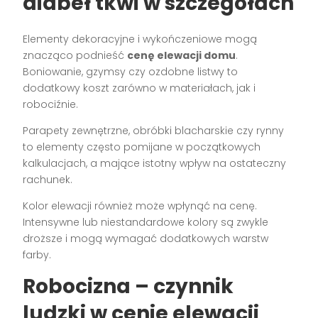
diabeł tkwi w szczegółach
Elementy dekoracyjne i wykończeniowe mogą
znacząco podnieść
cenę elewacji domu
.
Boniowanie, gzymsy czy ozdobne listwy to
dodatkowy koszt zarówno w materiałach, jak i
robociźnie.
Parapety zewnętrzne, obróbki blacharskie czy rynny
to elementy często pomijane w początkowych
kalkulacjach, a mające istotny wpływ na ostateczny
rachunek.
Kolor elewacji również może wpłynąć na cenę.
Intensywne lub niestandardowe kolory są zwykle
droższe i mogą wymagać dodatkowych warstw
farby.
Robocizna – czynnik
ludzki w cenie elewacji