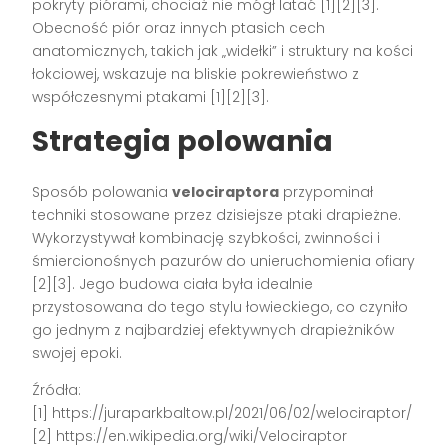
pokryty piórami, chociaż nie mógł latać [1][2][3].
Obecność piór oraz innych ptasich cech
anatomicznych, takich jak „widełki” i struktury na kości
łokciowej, wskazuje na bliskie pokrewieństwo z
współczesnymi ptakami [1][2][3].
Strategia polowania
Sposób polowania
velociraptora
przypominał
techniki stosowane przez dzisiejsze ptaki drapieżne.
Wykorzystywał kombinację szybkości, zwinności i
śmiercionośnych pazurów do unieruchomienia ofiary
[2][3]. Jego budowa ciała była idealnie
przystosowana do tego stylu łowieckiego, co czyniło
go jednym z najbardziej efektywnych drapieżników
swojej epoki.
Źródła:
[1] https://juraparkbaltow.pl/2021/06/02/welociraptor/
[2] https://en.wikipedia.org/wiki/Velociraptor