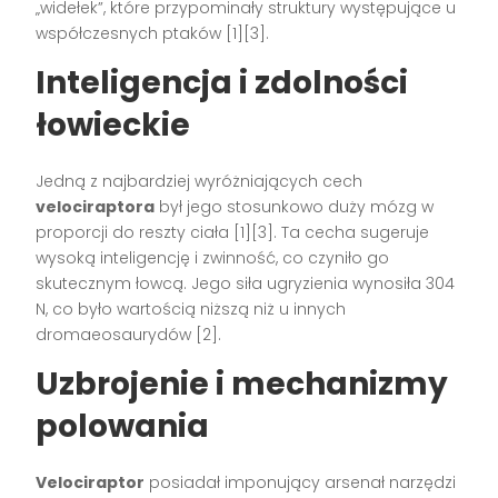
„widełek”, które przypominały struktury występujące u
współczesnych ptaków [1][3].
Inteligencja i zdolności
łowieckie
Jedną z najbardziej wyróżniających cech
velociraptora
był jego stosunkowo duży mózg w
proporcji do reszty ciała [1][3]. Ta cecha sugeruje
wysoką inteligencję i zwinność, co czyniło go
skutecznym łowcą. Jego siła ugryzienia wynosiła 304
N, co było wartością niższą niż u innych
dromaeosaurydów [2].
Uzbrojenie i mechanizmy
polowania
Velociraptor
posiadał imponujący arsenał narzędzi