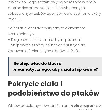
łowieckich. Jego szczęki były wyposażone w około
osiemdziesiąt małych, ale niezwykle ostrych i
zakrzywionych zębów, zdolnych do przecinania skóry
ofiar [1].
Najbardziej charakterystycznym elementem
uzbrojenia były:
– Długie dłonie z trzema ostrymi pazurami
– Sierpowate szpony na nogach służące do
zadawania śmiertelnych ciosów [1][2][3]
Ile oleju wlać do klucza
pneumatycznego, aby działał sprawnie?
Pokrycie ciała i
podobieństwo do ptaków
Wbrew popularnym wyobrażeniom,
velociraptor
był