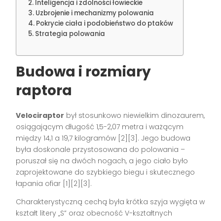
Inteligencja i zdolności łowieckie
Uzbrojenie i mechanizmy polowania
Pokrycie ciała i podobieństwo do ptaków
Strategia polowania
Budowa i rozmiary
raptora
Velociraptor
był stosunkowo niewielkim dinozaurem,
osiągającym długość 1,5-2,07 metra i ważącym
między 14,1 a 19,7 kilogramów [2][3]. Jego budowa
była doskonale przystosowana do polowania –
poruszał się na dwóch nogach, a jego ciało było
zaprojektowane do szybkiego biegu i skutecznego
łapania ofiar [1][2][3].
Charakterystyczną cechą była krótka szyja wygięta w
kształt litery „S” oraz obecność V-kształtnych