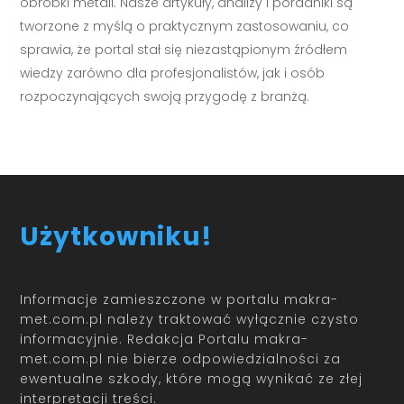
obróbki metali. Nasze artykuły, analizy i poradniki są
tworzone z myślą o praktycznym zastosowaniu, co
sprawia, że portal stał się niezastąpionym źródłem
wiedzy zarówno dla profesjonalistów, jak i osób
rozpoczynających swoją przygodę z branżą.
Użytkowniku!
Informacje zamieszczone w portalu makra-
met.com.pl należy traktować wyłącznie czysto
informacyjnie. Redakcja Portalu makra-
met.com.pl nie bierze odpowiedzialności za
ewentualne szkody, które mogą wynikać ze złej
interpretacji treści.