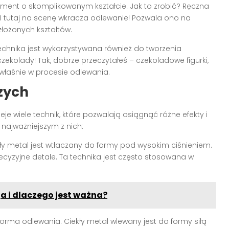
ment o skomplikowanym kształcie. Jak to zrobić? Ręczna
I tutaj na scenę wkracza odlewanie! Pozwala ono na
złożonych kształtów.
technika jest wykorzystywana również do tworzenia
zekolady! Tak, dobrze przeczytałeś – czekoladowe figurki,
 właśnie w procesie odlewania.
zych
eje wiele technik, które pozwalają osiągnąć różne efekty i
 najważniejszym z nich:
kły metal jest wtłaczany do formy pod wysokim ciśnieniem.
ecyzyjne detale. Ta technika jest często stosowana w
.
 i dlaczego jest ważna?
 forma odlewania. Ciekły metal wlewany jest do formy siłą