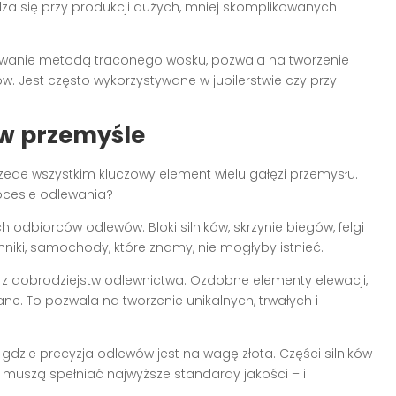
wdza się przy produkcji dużych, mniej skomplikowanych
lewanie metodą traconego wosku, pozwala na tworzenie
w. Jest często wykorzystywane w jubilerstwie czy przy
w przemyśle
rzede wszystkim kluczowy element wielu gałęzi przemysłu.
ocesie odlewania?
h odbiorców odlewów. Bloki silników, skrzynie biegów, felgi
hniki, samochody, które znamy, nie mogłyby istnieć.
 z dobrodziejstw odlewnictwa. Ozdobne elementy elewacji,
ne. To pozwala na tworzenie unikalnych, trwałych i
, gdzie precyzja odlewów jest na wagę złota. Części silników
muszą spełniać najwyższe standardy jakości – i