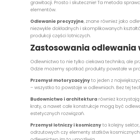
grawitacji. Prosto i skutecznie! Ta metoda spra
elementów.
Odlewanie precyzyjne
, znane również jako od
niezwykle dokładnych i skomplikowanych kształtó
produkcji części lotniczych.
Zastosowania odlewania 
Odlewnictwo to nie tylko ciekawa technika, ale p
Gdzie możemy spotkać produkty powstałe w pr
Przemysł motoryzacyjny
to jeden z największyc
– wszystko to powstaje w odlewniach. Bez tej tec
Budownictwo i architektura
również korzystają
kraty, a nawet całe konstrukcje mogą być odlewa
estetycznych rozwiązań.
Przemysł lotniczy i kosmiczny
to kolejny sektor
odrzutowych czy elementy statków kosmicznych 
odlewnictwo im to umożliwia.