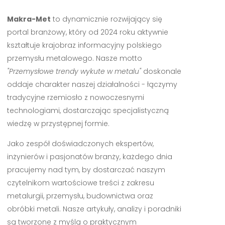
Makra-Met
to dynamicznie rozwijający się
portal branżowy, który od 2024 roku aktywnie
kształtuje krajobraz informacyjny polskiego
przemysłu metalowego. Nasze motto
"Przemysłowe trendy wykute w metalu"
doskonale
oddaje charakter naszej działalności - łączymy
tradycyjne rzemiosło z nowoczesnymi
technologiami, dostarczając specjalistyczną
wiedzę w przystępnej formie.
Jako zespół doświadczonych ekspertów,
inżynierów i pasjonatów branży, każdego dnia
pracujemy nad tym, by dostarczać naszym
czytelnikom wartościowe treści z zakresu
metalurgii, przemysłu, budownictwa oraz
obróbki metali. Nasze artykuły, analizy i poradniki
są tworzone z myślą o praktycznym