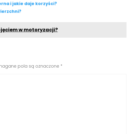
a i jakie daje korzyści?
ierzchni?
pojęciem w motoryzacji?
agane pola są oznaczone
*