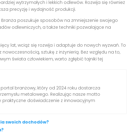
ardziej wytrzymałych i lekkich odlewów. Rozwija się również
za precyzję i wydajność produkcji.
d. Branża poszukuje sposobów na zmniejszenie swojego
adów odlewniczych, a także techniki pozwalające na
ęcy lat, wciąż się rozwija i adaptuje do nowych wyzwań. To
z nowoczesnością, sztukę z inżynierią. Bez względu na to,
awym świata człowiekiem, warto zgłębić tajniki tej
 portal branżowy, który od 2024 roku dostarcza
przemysłu metalowego. Realizując nasze motto
my praktyczne doświadczenie z innowacyjnym
nia swoich dochodów?
a?