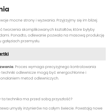
nia
je mocne strony i wyzwania. Przyjrzyjmy się im bliżej:
ć tworzenia skomplikowanych kształtów, które byłyby
todami. Ponadto, odlewanie pozwala na masową produkcję
u gałęziach przemysłu.
rtki
yzwania
. Proces wymaga precyzyjnego kontrolowania
re techniki odlewnicze mogą być energochłonne i
skonalaniem metod odlewniczych.
y ta technika ma przed sobą przyszłość?
rzewa umysły inżynierów na całym świecie. Powstają nowe