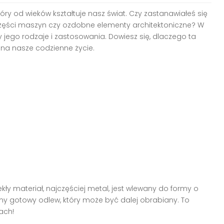
ry od wieków kształtuje nasz świat. Czy zastanawiałeś się
zęści maszyn czy ozdobne elementy architektoniczne? W
 jego rodzaje i zastosowania. Dowiesz się, dlaczego ta
 na nasze codzienne życie.
ekły materiał, najczęściej metal, jest wlewany do formy o
my gotowy odlew, który może być dalej obrabiany. To
ach!