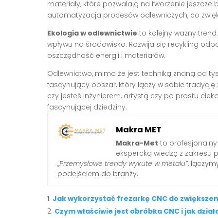
materiały, które pozwalają na tworzenie jeszcze b
automatyzacja procesów odlewniczych, co zwięks
Ekologia w odlewnictwie
to kolejny ważny tren
wpływu na środowisko. Rozwija się recykling odp
oszczędność energii i materiałów.
Odlewnictwo, mimo że jest techniką znaną od tysi
fascynujący obszar, który łączy w sobie tradycję 
czy jesteś inżynierem, artystą czy po prostu ciek
fascynującej dziedziny.
Makra MET
Makra-Met
to profesjonalny
ekspercką wiedzę z zakresu 
„Przemysłowe trendy wykute w metalu”
, łączy
podejściem do branży.
Jak wykorzystać frezarkę CNC do zwiększe
Czym właściwie jest obróbka CNC i jak dział