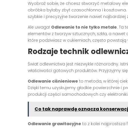
Wyobraź sobie, że chcesz stworzyć metalowy ele
obróbka byłaby zbyt czasochłonna i kosztowna. 
szybkie i precyzyjne tworzenie nawet najbardziej 
Ale uwaga!
Odlewanie to nie tylko metale
. Ta 
elementów z tworzyw sztucznych, szkła, a nawet c
które podziwiasz w cukierniach, często powstają
Rodzaje technik odlewnic
Świat odlewnictwa jest niezwykle różnorodny. Istni
właściwości gotowych produktów. Przyjrzyjmy się
Odlewanie ciśnieniowe
to metoda, w której cie
Dzięki temu uzyskujemy gładkie powierzchnie i pr
produkcji części samochodowych czy elektroniki
Co tak naprawdę oznacza konserwacja
Odlewanie grawitacyjne
to z kolei najprostsza