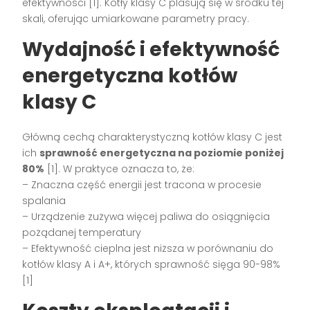
efektywności [1]. Kotły klasy C plasują się w środku tej
skali, oferując umiarkowane parametry pracy.
Wydajność i efektywność
energetyczna kotłów
klasy C
Główną cechą charakterystyczną kotłów klasy C jest
ich
sprawność energetyczna na poziomie poniżej
80%
[1]. W praktyce oznacza to, że:
– Znaczna część energii jest tracona w procesie
spalania
– Urządzenie zużywa więcej paliwa do osiągnięcia
pożądanej temperatury
– Efektywność cieplna jest niższa w porównaniu do
kotłów klasy A i A+, których sprawność sięga 90-98%
[1]