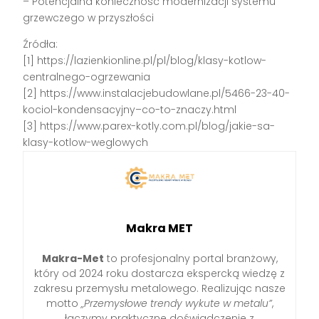
– Potencjalna konieczność modernizacji systemu
grzewczego w przyszłości
Źródła:
[1] https://lazienkionline.pl/pl/blog/klasy-kotlow-
centralnego-ogrzewania
[2] https://www.instalacjebudowlane.pl/5466-23-40-
kociol-kondensacyjny–co-to-znaczy.html
[3] https://www.parex-kotly.com.pl/blog/jakie-sa-
klasy-kotlow-weglowych
Makra MET
Makra-Met
to profesjonalny portal branżowy,
który od 2024 roku dostarcza ekspercką wiedzę z
zakresu przemysłu metalowego. Realizując nasze
motto
„Przemysłowe trendy wykute w metalu”
,
łączymy praktyczne doświadczenie z