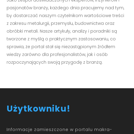
Jako zespół doświadczonych ekspertów, inżynierów i
pasjonatów branży, każdego dnia pracujemy nad tym,
by dostarczać naszym czytelnikom wartościowe treści
z zakresu metalurgii, przemysłu, budownictwa oraz
obróbki metali. Nasze artykuły, analizy i poradniki są
tworzone z myślą o praktycznym zastosowaniu, co
sprawia, że portal stał się niezastąpionym źródłem
wiedzy zarówno dla profesjonalistów, jak i osób
rozpoczynających swoją przygodę z branżą.
Użytkowniku!
Informacje zamieszczone w portalu makra-