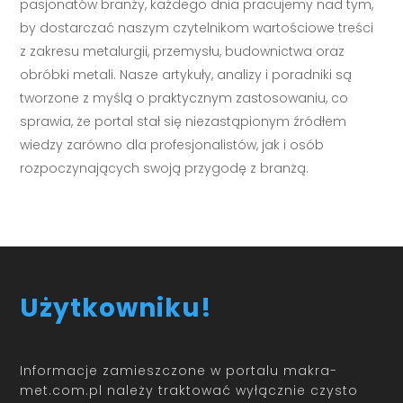
pasjonatów branży, każdego dnia pracujemy nad tym,
by dostarczać naszym czytelnikom wartościowe treści
z zakresu metalurgii, przemysłu, budownictwa oraz
obróbki metali. Nasze artykuły, analizy i poradniki są
tworzone z myślą o praktycznym zastosowaniu, co
sprawia, że portal stał się niezastąpionym źródłem
wiedzy zarówno dla profesjonalistów, jak i osób
rozpoczynających swoją przygodę z branżą.
Użytkowniku!
Informacje zamieszczone w portalu makra-
met.com.pl należy traktować wyłącznie czysto