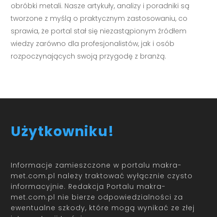
obróbki metali. Nasze artykuły, analizy i poradniki są
tworzone z myślą o praktycznym zastosowaniu, co
sprawia, że portal stał się niezastąpionym źródłem
wiedzy zarówno dla profesjonalistów, jak i osób
rozpoczynających swoją przygodę z branżą.
Użytkowniku!
Informacje zamieszczone w portalu makra-
met.com.pl należy traktować wyłącznie czysto
informacyjnie. Redakcja Portalu makra-
met.com.pl nie bierze odpowiedzialności za
ewentualne szkody, które mogą wynikać ze złej