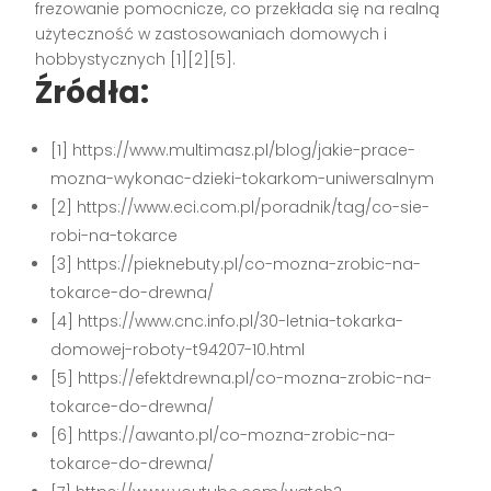
frezowanie pomocnicze, co przekłada się na realną
użyteczność w zastosowaniach domowych i
hobbystycznych [1][2][5].
Źródła:
[1] https://www.multimasz.pl/blog/jakie-prace-
mozna-wykonac-dzieki-tokarkom-uniwersalnym
[2] https://www.eci.com.pl/poradnik/tag/co-sie-
robi-na-tokarce
[3] https://pieknebuty.pl/co-mozna-zrobic-na-
tokarce-do-drewna/
[4] https://www.cnc.info.pl/30-letnia-tokarka-
domowej-roboty-t94207-10.html
[5] https://efektdrewna.pl/co-mozna-zrobic-na-
tokarce-do-drewna/
[6] https://awanto.pl/co-mozna-zrobic-na-
tokarce-do-drewna/