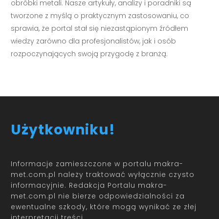
obróbki metali. Nasze artykuły, analizy i poradniki są
tworzone z myślą o praktycznym zastosowaniu, co
sprawia, że portal stał się niezastąpionym źródłem
wiedzy zarówno dla profesjonalistów, jak i osób
rozpoczynających swoją przygodę z branżą.
Użytkowniku!
Informacje zamieszczone w portalu makra-
met.com.pl należy traktować wyłącznie czysto
informacyjnie. Redakcja Portalu makra-
met.com.pl nie bierze odpowiedzialności za
ewentualne szkody, które mogą wynikać ze złej
interpretacji treści.