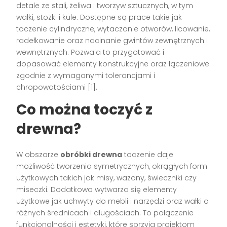
detale ze stali, żeliwa i tworzyw sztucznych, w tym
wałki, stożki i kule. Dostępne są prace takie jak
toczenie cylindryczne, wytaczanie otworów, licowanie,
radełkowanie oraz nacinanie gwintów zewnętrznych i
wewnętrznych. Pozwala to przygotować i
dopasować elementy konstrukcyjne oraz łączeniowe
zgodnie z wymaganymi tolerancjami i
chropowatościami [1].
Co można toczyć z
drewna?
W obszarze
obróbki drewna
toczenie daje
możliwość tworzenia symetrycznych, okrągłych form
użytkowych takich jak misy, wazony, świeczniki czy
miseczki. Dodatkowo wytwarza się elementy
użytkowe jak uchwyty do mebli i narzędzi oraz wałki o
różnych średnicach i długościach. To połączenie
funkcjonalności i estetyki, które sprzyja projektom