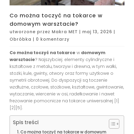
Co można toczyć na tokarce w
domowym warsztacie?
utworzone przez
Makra MET
|
maj 13, 2026
|
Obróbka
|
0 komentarzy
Co można toczyć na tokarce
w
domowym
warsztacie
? Najszybciej: elementy cylindryczne i
kształtowe z metalu, tworzyw i drewna, w tym wałki,
stożki, kule, gwinty, otwory oraz formy użytkowe o
symetrii obrotowej. Do dyspozycji są toczenie
wzdłużne, czołowe, stożkowe, kształtowe, gwintowanie,
wytaczanie, wiercenie w osi, radełkowanie i nawet
frezowanie pomocnicze na tokarce uniwersalnej [1]
[2][5].
Spis treści
Co można toczyć na tokarce w domowym