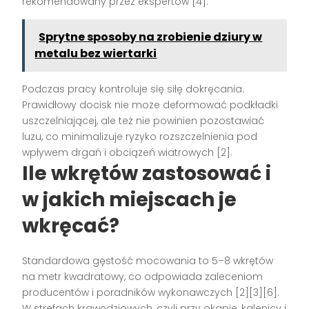
rekomendowany przez ekspertów [4].
Sprytne sposoby na zrobienie dziury w
metalu bez wiertarki
Podczas pracy kontroluje się siłę dokręcania.
Prawidłowy docisk nie może deformować podkładki
uszczelniającej, ale też nie powinien pozostawiać
luzu, co minimalizuje ryzyko rozszczelnienia pod
wpływem drgań i obciążeń wiatrowych [2].
Ile wkrętów zastosować i
w jakich miejscach je
wkręcać?
Standardowa gęstość mocowania to 5–8 wkrętów
na metr kwadratowy, co odpowiada zaleceniom
producentów i poradników wykonawczych [2][3][6].
W strefach krawędziowych, czyli przy okapie, kalenicy i