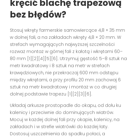
kręcić blachę trapezową
bez błędów?
Stosuj wkręty farmerskie samowiercące 4,8 × 35 mm
w dolnej fali, a na zakładach wkręty 4,8 × 20 mm. W
strefach wymagających najwyższej szczelności
rozważ montaż w górnej fali z kałotą i wkrętami 60–
80 mm [1][2][4][5][6]. Utrzymuj gęstość 5–8 sztuk na
metr kwadratowy i 8 sztuk na metr w strefach
krawędziowych, nie przekraczaj 600 mm odstępu
między wkrętami, a przy profilu 20 mm zachowaj 6
sztuk na metr kwadratowy i montaż w co drugiej
dolnej podstawie trapezu [1][2][3][6].
Układaj arkusze prostopadle do okapu, od dołu ku
kalenicy i przeciwnie do dominujących wiatrów.
Mocuj w każdej dolnej fali przy okapie, kalenicy, na
zakładach i w strefie wiatrówki do każdej łaty.
Dostosuj uszczelnienia do spadku połaci, a