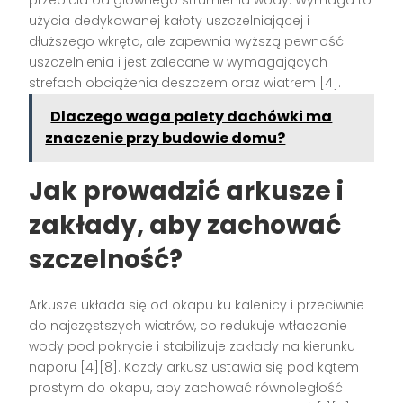
przebicia od głównego strumienia wody. Wymaga to
użycia dedykowanej kałoty uszczelniającej i
dłuższego wkręta, ale zapewnia wyższą pewność
uszczelnienia i jest zalecane w wymagających
strefach obciążenia deszczem oraz wiatrem [4].
Dlaczego waga palety dachówki ma
znaczenie przy budowie domu?
Jak prowadzić arkusze i
zakłady, aby zachować
szczelność?
Arkusze układa się od okapu ku kalenicy i przeciwnie
do najczęstszych wiatrów, co redukuje wtłaczanie
wody pod pokrycie i stabilizuje zakłady na kierunku
naporu [4][8]. Każdy arkusz ustawia się pod kątem
prostym do okapu, aby zachować równoległość