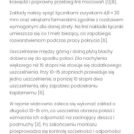
krawędzi i poprawny przebieg linii mocowań [1][8].
Zakłady należy spiąć łącznikami zszywkami 4,8 × 20
mm oraz wkrętami farmerskimi zgodnie z rozstawem
wymaganym dla danej strefy. Na linii nakładki łączniki
umieszcza się co 1 metr bieżący, co zapobiega
rozwarstwieniom podczas pracy pokrycia [6].
Uszczelnianie między górną i dolną płytą blachy
dobiera się do spadku połaci. Dla nachylenia
większego niż 15 stopni nie stosuje się dodatkowego
uszczelnienia. Przy 10–15 stopniach przewiduje się
jedno uszczelnienie, a poniżej 10 stopni dwa
uszczelnienia, aby zapobiec podciekaniu
kapilarnemu [6].
W rejonie wiatrownic zaleca się wykonać zakład o
długości 10–15 cm, co uszczelnia obrzeża połaci i
wzmacnia ich odporność na zacinający deszcz i
podmuchy [3]. Po zakończeniu montażu
przeprowadza się kontrolę szczelności i odporności