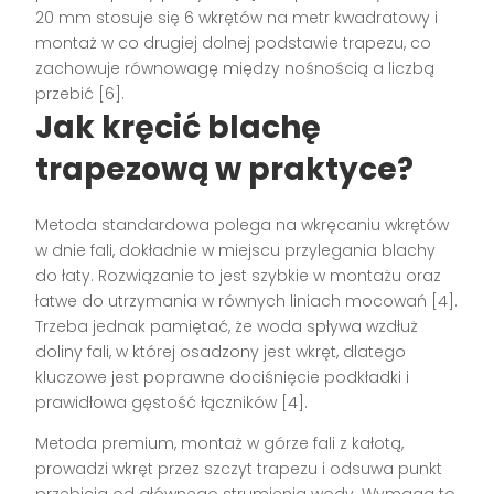
20 mm stosuje się 6 wkrętów na metr kwadratowy i
montaż w co drugiej dolnej podstawie trapezu, co
zachowuje równowagę między nośnością a liczbą
przebić [6].
Jak kręcić blachę
trapezową w praktyce?
Metoda standardowa polega na wkręcaniu wkrętów
w dnie fali, dokładnie w miejscu przylegania blachy
do łaty. Rozwiązanie to jest szybkie w montażu oraz
łatwe do utrzymania w równych liniach mocowań [4].
Trzeba jednak pamiętać, że woda spływa wzdłuż
doliny fali, w której osadzony jest wkręt, dlatego
kluczowe jest poprawne dociśnięcie podkładki i
prawidłowa gęstość łączników [4].
Metoda premium, montaż w górze fali z kałotą,
prowadzi wkręt przez szczyt trapezu i odsuwa punkt