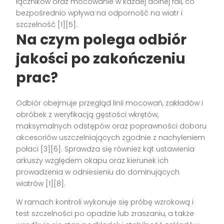
łączników oraz mocowanie w każdej dolnej fali, co
bezpośrednio wpływa na odporność na wiatr i
szczelność [1][5].
Na czym polega odbiór
jakości po zakończeniu
prac?
Odbiór obejmuje przegląd linii mocowań, zakładów i
obróbek z weryfikacją gęstości wkrętów,
maksymalnych odstępów oraz poprawności doboru
akcesoriów uszczelniających zgodnie z nachyleniem
połaci [3][6]. Sprawdza się również kąt ustawienia
arkuszy względem okapu oraz kierunek ich
prowadzenia w odniesieniu do dominujących
wiatrów [1][8].
W ramach kontroli wykonuje się próbę wzrokową i
test szczelności po opadzie lub zraszaniu, a także