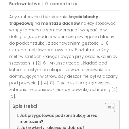
Budownictwo
|
0 komentarzy
Aby skutecznie i bezpiecznie
kręcić blachę
trapezową
na
montażu dachów
należy stosować
wkręty farmerskie samowiercące i wkręcać je w
dolną falę, dokładnie w punkcie przylegania blachy
do podkonstrukcji, z zachowaniem gęstości 5–8
sztuk na metr kwadratowy oraz 8 sztuk na każdy
metr w strefach krawędziowych przy okapie, kalenicy i
szczytach [1][2][6]. Arkusze trzeba układać pod
kątem prostym do okapu i zawsze przeciwnie do
dominujących wiatrów, aby deszcz nie był wtłaczany
pod pokrycie [1][4][8]. Cięcie szlifierką kątową jest
zabronione, ponieważ niszczy powłokę ochronną [4]
[5].
Spis treści
Jak przygotować podkonstrukcję przed
montażem?
Jakie wkręty i akcesoria dobrać?