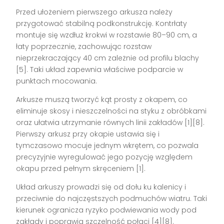
Przed ułożeniem pierwszego arkusza należy
przygotować stabilną podkonstrukcję. Kontrłaty
montuje się wzdłuż krokwi w rozstawie 80–90 cm, a
łaty poprzecznie, zachowując rozstaw
nieprzekraczający 40 cm zależnie od profilu blachy
[5]. Taki układ zapewnia właściwe podparcie w
punktach mocowania.
Arkusze muszą tworzyć kąt prosty z okapem, co
eliminuje skosy i nieszczelności na styku z obróbkami
oraz ułatwia utrzymanie równych linii zakładów [1][8].
Pierwszy arkusz przy okapie ustawia się i
tymczasowo mocuje jednym wkrętem, co pozwala
precyzyjnie wyregulować jego pozycję względem
okapu przed pełnym skręceniem [1].
Układ arkuszy prowadzi się od dołu ku kalenicy i
przeciwnie do najczęstszych podmuchów wiatru. Taki
kierunek ogranicza ryzyko podwiewania wody pod
zakłady i poprawia szczelność połaci [4][8].