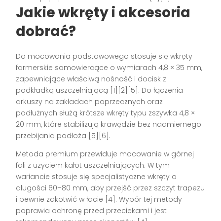
Jakie wkręty i akcesoria
dobrać?
Do mocowania podstawowego stosuje się wkręty
farmerskie samowiercące o wymiarach 4,8 × 35 mm,
zapewniające właściwą nośność i docisk z
podkładką uszczelniającą [1][2][5]. Do łączenia
arkuszy na zakładach poprzecznych oraz
podłużnych służą krótsze wkręty typu zszywka 4,8 ×
20 mm, które stabilizują krawędzie bez nadmiernego
przebijania podłoża [5][6].
Metoda premium przewiduje mocowanie w górnej
fali z użyciem kałot uszczelniających. W tym
wariancie stosuje się specjalistyczne wkręty o
długości 60–80 mm, aby przejść przez szczyt trapezu
i pewnie zakotwić w łacie [4]. Wybór tej metody
poprawia ochronę przed przeciekami i jest