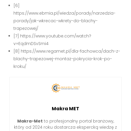
[6]
https://www.ebmia.pl/wiedza/porady/narzedzia-
porady/jak-wkrecac-wkrety-do-blachy-
trapezowej/
[7] https://www.youtube.com/watch?
v=EqdmDSvSmi4
[8] https://www.regamet.pl/dla-fachowca/dach-z-
blachy-trapezowej-montaz-pokrycia-krok-po-
kroku/
Makra MET
Makra-Met
to profesjonalny portal branżowy,
który od 2024 roku dostarcza ekspercką wiedzę z