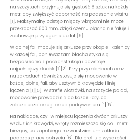
na szczytach, przyjmuje się gęstość 8 sztuk na każdy
metr, aby zwiększyć odporność na podssanie wiatru
[1]. Maksymalny odstęp między wkrętami nie może
przekraczać 600 mm, dzięki czemu blacha nie faluje i
zachowuje przyleganie do łat [6].
W dolnej fali mocuje się arkusze przy okapie i kalenicy
w każdej fali, ponieważ tam blacha styka się
bezpośrednio z podkonstrukcją i powstaje
najpełniejszy docisk [1][2]. Przy przykalenicach oraz
na zakładach również stosuje się mocowanie w
każdej dolnej fali, aby usztywnić krawędzie i linię
łączenia [1][5]. W strefie wiatrówki, na szczycie połaci,
mocowanie prowadzi się do każdej łaty, co
zabezpiecza brzegi przed podrywaniem [1][5].
Na nakładce, czyli w miejscu łączenia dwóch arkuszy
wzdłuż ich krawędzi, wkręty rozmieszcza się co 1 metr
bieżący, co zapobiega rozwarstwieniom zakładu
podczas pracy pokrycia [6]. Dla profilu o wysokości