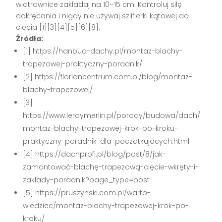
wiatrownice zakładaj na 10–15 cm. Kontroluj siłę
dokręcania i nigdy nie używaj szlifierki kątowej do
cięcia [1][3][4][5][6][8].
Źródła:
[1] https://hanbud-dachy.pl/montaz-blachy-
trapezowej-praktyczny-poradnik/
[2] https://floriancentrum.com.pl/blog/montaz-
blachy-trapezowej/
[3]
https://www.leroymerlin.pl/porady/budowa/dach/
montaz-blachy-trapezowej-krok-po-kroku-
praktyczny-poradnik-dla-poczatkujacych.html
[4] https://dachprofi.pl/blog/post/8/jak-
zamontować-blachę-trapezową-cięcie-wkręty-i-
zakłady-poradnik?page_type=post
[5] https://pruszynski.com.pl/warto-
wiedziec/montaz-blachy-trapezowej-krok-po-
kroku/