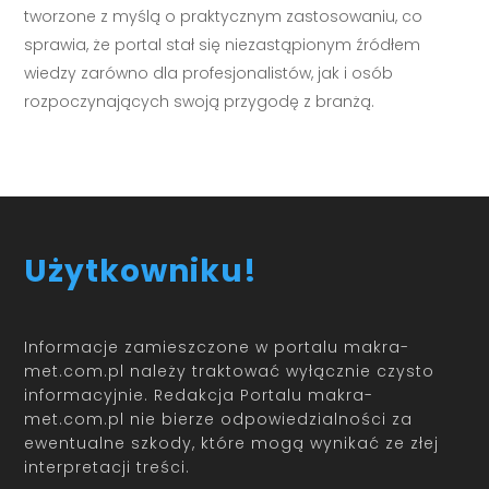
tworzone z myślą o praktycznym zastosowaniu, co
sprawia, że portal stał się niezastąpionym źródłem
wiedzy zarówno dla profesjonalistów, jak i osób
rozpoczynających swoją przygodę z branżą.
Użytkowniku!
Informacje zamieszczone w portalu makra-
met.com.pl należy traktować wyłącznie czysto
informacyjnie. Redakcja Portalu makra-
met.com.pl nie bierze odpowiedzialności za
ewentualne szkody, które mogą wynikać ze złej
interpretacji treści.