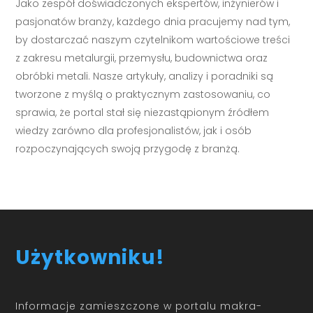
Jako zespół doświadczonych ekspertów, inżynierów i
pasjonatów branży, każdego dnia pracujemy nad tym,
by dostarczać naszym czytelnikom wartościowe treści
z zakresu metalurgii, przemysłu, budownictwa oraz
obróbki metali. Nasze artykuły, analizy i poradniki są
tworzone z myślą o praktycznym zastosowaniu, co
sprawia, że portal stał się niezastąpionym źródłem
wiedzy zarówno dla profesjonalistów, jak i osób
rozpoczynających swoją przygodę z branżą.
Użytkowniku!
Informacje zamieszczone w portalu makra-