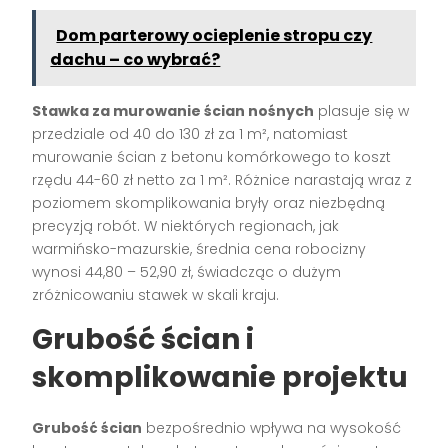
Dom parterowy ocieplenie stropu czy
dachu – co wybrać?
Stawka za murowanie ścian nośnych
plasuje się w
przedziale od 40 do 130 zł za 1 m², natomiast
murowanie ścian z betonu komórkowego to koszt
rzędu 44-60 zł netto za 1 m². Różnice narastają wraz z
poziomem skomplikowania bryły oraz niezbędną
precyzją robót. W niektórych regionach, jak
warmińsko-mazurskie, średnia cena robocizny
wynosi 44,80 – 52,90 zł, świadcząc o dużym
zróżnicowaniu stawek w skali kraju.
Grubość ścian i
skomplikowanie projektu
Grubość ścian
bezpośrednio wpływa na wysokość