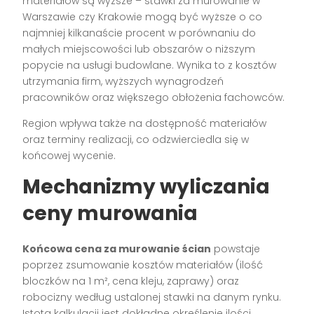
materiałów są wyższe – stawki za murowanie w
Warszawie czy Krakowie mogą być wyższe o co
najmniej kilkanaście procent w porównaniu do
małych miejscowości lub obszarów o niższym
popycie na usługi budowlane. Wynika to z kosztów
utrzymania firm, wyższych wynagrodzeń
pracowników oraz większego obłożenia fachowców.
Region wpływa także na dostępność materiałów
oraz terminy realizacji, co odzwierciedla się w
końcowej wycenie.
Mechanizmy wyliczania
ceny murowania
Końcowa cena za murowanie ścian
powstaje
poprzez zsumowanie kosztów materiałów (ilość
bloczków na 1 m², cena kleju, zaprawy) oraz
robocizny według ustalonej stawki na danym rynku.
Istotą kalkulacji jest dokładne określenie ilości