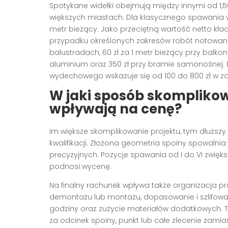
Spotykane widełki obejmują między innymi od 1,50 
większych miastach. Dla klasycznego spawania w 
metr bieżący. Jako przeciętną wartość netto kład
przypadku określonych zakresów robót notowane s
balustradach, 60 zł za 1 metr bieżący przy balko
aluminium oraz 350 zł przy bramie samonośnej. 
wydechowego wskazuje się od 100 do 800 zł w za
W jaki sposób skomplikow
wpływają na cenę?
Im większe skomplikowanie projektu, tym dłuższy 
kwalifikacji. Złożona geometria spoiny spowalni
precyzyjnych. Pozycje spawania od I do VI zwięk
podnosi wycenę.
Na finalny rachunek wpływa także organizacja p
demontażu lub montażu, dopasowanie i szlifowan
godziny oraz zużycie materiałów dodatkowych. T
za odcinek spoiny, punkt lub całe zlecenie zamias