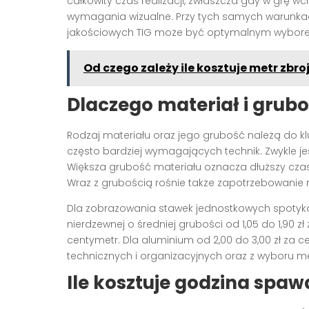
całkowity czas realizacji, zwłaszcza gdy w grę 
wymagania wizualne. Przy tych samych warunkac
jakościowych TIG może być optymalnym wybore
Od czego zależy ile kosztuje metr zbro
Dlaczego materiał i grubo
Rodzaj materiału oraz jego grubość należą do k
często bardziej wymagających technik. Zwykle je
Większa grubość materiału oznacza dłuższy czas
Wraz z grubością rośnie także zapotrzebowanie n
Dla zobrazowania stawek jednostkowych spotykane
nierdzewnej o średniej grubości od 1,05 do 1,90 zł 
centymetr. Dla aluminium od 2,00 do 3,00 zł za ce
technicznych i organizacyjnych oraz z wyboru 
Ile kosztuje godzina spa