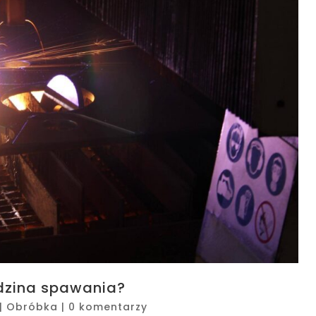
odzina spawania?
|
Obróbka
|
0 komentarzy