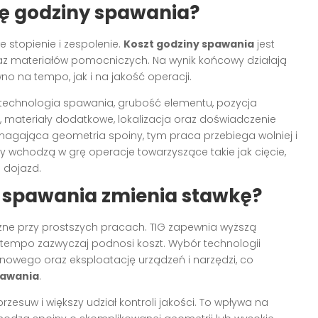
nę godziny spawania?
 stopienie i zespolenie.
Koszt godziny spawania
jest
az materiałów pomocniczych. Na wynik końcowy działają
o na tempo, jak i na jakość operacji.
 technologia spawania, grubość elementu, pozycja
 materiały dodatkowe, lokalizacja oraz doświadczenie
ymagająca geometria spoiny, tym praca przebiega wolniej i
y wchodzą w grę operacje towarzyszące takie jak cięcie,
 dojazd.
a spawania zmienia stawkę?
czne przy prostszych pracach. TIG zapewnia wyższą
ze tempo zazwyczaj podnosi koszt. Wybór technologii
łonowego oraz eksploatację urządzeń i narzędzi, co
pawania
.
zesuw i większy udział kontroli jakości. To wpływa na