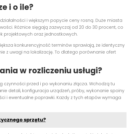
 i o ile?
ziałalności i większym popycie ceny rosną. Duże miasta
wości. Różnice sięgają zazwyczaj od 20 do 30 procent, co
ek projektowych oraz jednostkowych.
iększa konkurencyjność terminów sprawiają, że identyczny
 z uwagi na lokalizację. To dlatego porównanie ofert
nia w rozliczeniu usługi?
g czynności przed i po wykonaniu złącza. Wchodzą tu
ie detali, konfiguracja urządzeń, próby, wykonanie spoiny
kości i ewentualne poprawki. Każdy z tych etapów wymaga
stycznego sprzętu?