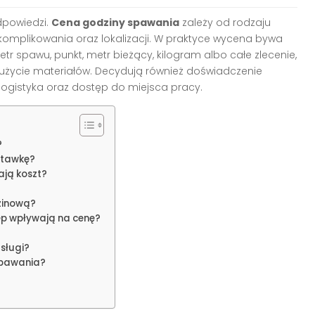
dpowiedzi.
Cena godziny spawania
zależy od rodzaju
komplikowania oraz lokalizacji. W praktyce wycena bywa
metr spawu, punkt, metr bieżący, kilogram albo całe zlecenie,
 zużycie materiałów. Decydują również doświadczenie
ogistyka oraz dostęp do miejsca pracy.
?
stawkę?
ają koszt?
zinową?
tęp wpływają na cenę?
sługi?
spawania?