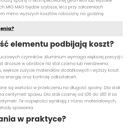
wchodzą spoiny o skomplikowanej geometrii lub wysokie
h MIG MAG będzie szybsze, lecz przy założeniach
m mimo wyższych kosztów robocizny na godzinę.
jenia?
ść elementu podbijają koszt?
luczowych czynników. Aluminium wymaga większej precyzji i
st droższe w obróbce niż stal czarna lub nierdzewna.
, większe zużycie materiałów dodatkowych i wyższy koszt.
a energię oraz kontrolę odkształceń.
 są wartości w przeliczeniu na długość spoiny. Dla stali
za centymetr spawu. Dla stali czarnej od 1,05 do 1,80 zł za
ntymetr. Te rozpiętości wynikają z różnic materiałowych,
metody spawania.
wania w praktyce?