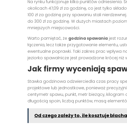
Na rynku funkcjonuje kilka punktów odniesieni
okolicach 47,09 zł za godzinę, co jest tylko skła
100 zł za godzinę przy spawaniu stali nierdzewne
do 300 zł za godzinę. W dużych miastach pozio
mniejszych miejscowości.
Warto pamiętać, że
godzina spawania
jest rozu
łączenia, lecz także przygotowanie elementu, ust
ewentualne poprawki. Taki zakres prac wpływa 
jeziorko spawalnicze jest prowadzone krócej niż 
Jak firmy wyceniają spa
Stawka godzinowa odzwierciedla czas pracy spec
projektowe lub jednostkowe, ponieważ precyzyjni
centymetr spawu, punkt, metr bieżący, kilogram a
długością spoin, liczbą punktów, masą element
Od czego zależy to, ile kosztuje blac