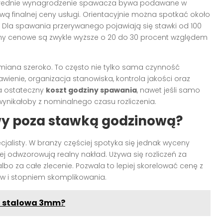
a. Średnie wynagrodzenie spawacza bywa podawane w
dową finalnej ceny usługi. Orientacyjnie można spotkać około
j. Dla spawania przerywanego pojawiają się stawki od 100
my cenowe są zwykle wyższe o 20 do 30 procent względem
miana szeroko. To często nie tylko sama czynność
awienie, organizacja stanowiska, kontrola jakości oraz
na ostateczny
koszt godziny spawania
, nawet jeśli samo
wynikałoby z nominalnego czasu rozliczenia.
wy poza stawką godzinową?
jalisty. W branży częściej spotyka się jednak wyceny
ej odwzorowują realny nakład. Używa się rozliczeń za
lbo za całe zlecenie. Pozwala to lepiej skorelować cenę z
ów i stopniem skomplikowania.
ha stalowa 3mm?