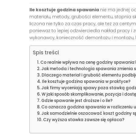
Ile kosztuje godzina spawania
nie ma jednej o
materiału, metody, grubości elementu, stopnia s
liczona nie tylko za czas pracy, ale też za centy
ponieważ to lepiej odzwierciedla nakład pracy i
wykonawcy, konieczność demontażu i montażu, l
Spis treści
Co realnie wpływa na cenę godziny spawania
Jak metoda i technologia spawania zmienia 
Dlaczego materiał i grubość elementu podbij
Ile kosztuje godzina spawania w praktyce?
Jak firmy wyceniają spawy poza stawką god
W jaki sposób skomplikowanie, pozycja i dos
Gdzie spawanie jest droższe i o ile?
Co oznacza godzina spawania w rozliczeniu u
Jak samodzielnie oszacować koszt godziny 
Czy wyższa stawka zawsze się opłaca?