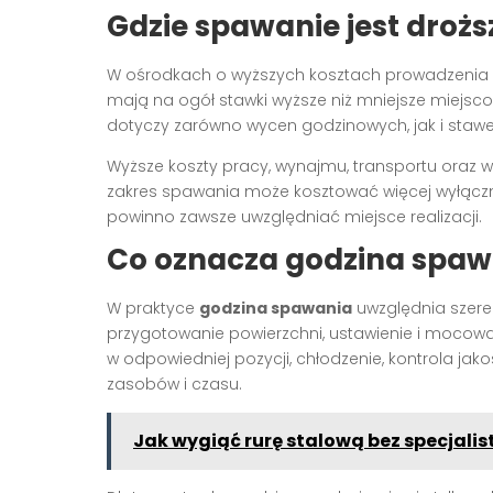
Gdzie spawanie jest droższe
W ośrodkach o wyższych kosztach prowadzenia d
mają na ogół stawki wyższe niż mniejsze miejsco
dotyczy zarówno wycen godzinowych, jak i staw
Wyższe koszty pracy, wynajmu, transportu oraz w
zakres spawania może kosztować więcej wyłącznie
powinno zawsze uwzględniać miejsce realizacji.
Co oznacza godzina spawa
W praktyce
godzina spawania
uwzględnia szere
przygotowanie powierzchni, ustawienie i mocowan
w odpowiedniej pozycji, chłodzenie, kontrola ja
zasobów i czasu.
Jak wygiąć rurę stalową bez specjali