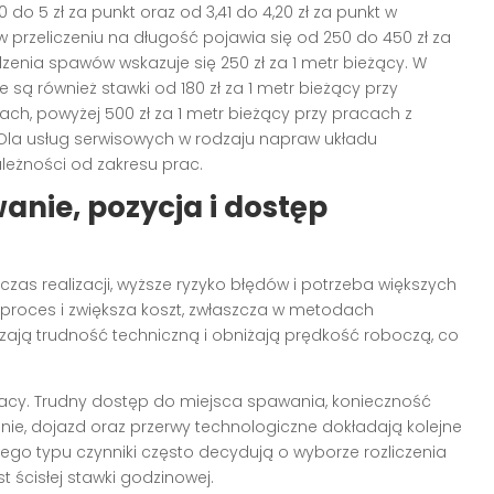
do 5 zł za punkt oraz od 3,41 do 4,20 zł za punkt w
przeliczeniu na długość pojawia się od 250 do 450 zł za
zenia spawów wskazuje się 250 zł za 1 metr bieżący. W
ą również stawki od 180 zł za 1 metr bieżący przy
nach, powyżej 500 zł za 1 metr bieżący przy pracach z
Dla usług serwisowych w rodzaju napraw układu
leżności od zakresu prac.
anie, pozycja i dostęp
czas realizacji, wyższe ryzyko błędów i potrzeba większych
a proces i zwiększa koszt, zwłaszcza w metodach
szają trudność techniczną i obniżają prędkość roboczą, co
racy. Trudny dostęp do miejsca spawania, konieczność
ie, dojazd oraz przerwy technologiczne dokładają kolejne
ego typu czynniki często decydują o wyborze rozliczenia
t ścisłej stawki godzinowej.