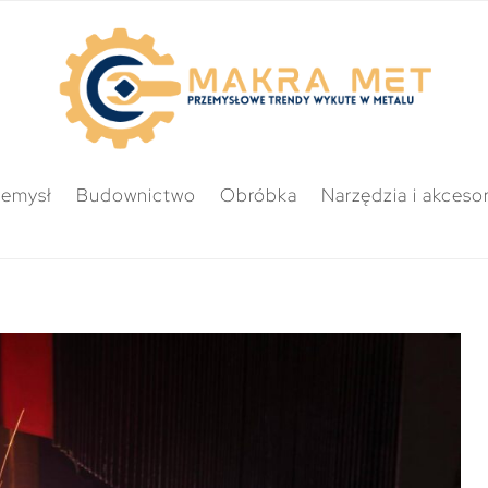
zemysł
Budownictwo
Obróbka
Narzędzia i akcesor