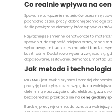
Co realnie wpływa na ce
Spawanie to łączenie materiałów przez miejscowe
pochodną czasu pracy, dobranej technologii or
ściśle powiązane elementy, które wpływają zarówn
Najważniejsze zmienne cenotwórcze to materiał,
spawania, dostępność miejsca pracy, robocizna,
wykonawcy. Im trudniejszy materiał i bardziej w
koszt rośnie. Dodatkowo wycena zwiększa się, gd
dopasowanie, szlifowanie, demontaż, montaż lub
Jak metoda i technologi
MIG MAG jest zwykle szybsze i bardziej ekonomi
precyzję i estetykę, lecz ze względu na wolniejs
determinuje też zużycie drutu, elektrod, gazu os
bezpośrednio przekłada się na
cenę godziny s
Bardziej precyzyjna metoda oznacza wolniejszy pr