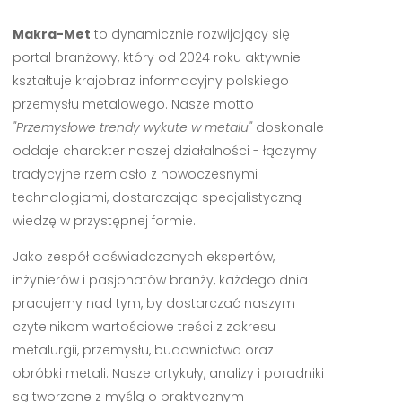
Makra-Met
to dynamicznie rozwijający się
portal branżowy, który od 2024 roku aktywnie
kształtuje krajobraz informacyjny polskiego
przemysłu metalowego. Nasze motto
"Przemysłowe trendy wykute w metalu"
doskonale
oddaje charakter naszej działalności - łączymy
tradycyjne rzemiosło z nowoczesnymi
technologiami, dostarczając specjalistyczną
wiedzę w przystępnej formie.
Jako zespół doświadczonych ekspertów,
inżynierów i pasjonatów branży, każdego dnia
pracujemy nad tym, by dostarczać naszym
czytelnikom wartościowe treści z zakresu
metalurgii, przemysłu, budownictwa oraz
obróbki metali. Nasze artykuły, analizy i poradniki
są tworzone z myślą o praktycznym