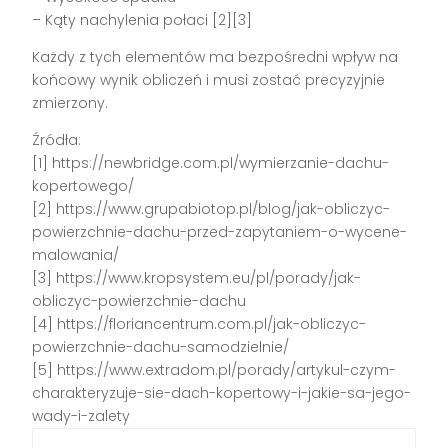
– Kąty nachylenia połaci [2][3]
Każdy z tych elementów ma bezpośredni wpływ na
końcowy wynik obliczeń i musi zostać precyzyjnie
zmierzony.
Źródła:
[1] https://newbridge.com.pl/wymierzanie-dachu-
kopertowego/
[2] https://www.grupabiotop.pl/blog/jak-obliczyc-
powierzchnie-dachu-przed-zapytaniem-o-wycene-
malowania/
[3] https://www.kropsystem.eu/pl/porady/jak-
obliczyc-powierzchnie-dachu
[4] https://floriancentrum.com.pl/jak-obliczyc-
powierzchnie-dachu-samodzielnie/
[5] https://www.extradom.pl/porady/artykul-czym-
charakteryzuje-sie-dach-kopertowy-i-jakie-sa-jego-
wady-i-zalety