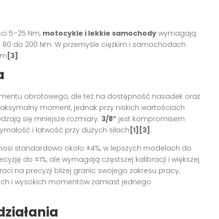
ci 5–25 Nm,
motocykle i lekkie samochody
wymagają
 80 do 200 Nm. W przemyśle ciężkim i samochodach
Nm
[3]
.
a
omentu obrotowego, ale też na dostępność nasadek oraz
maksymalny moment, jednak przy niskich wartościach
dzają się mniejsze rozmiary.
3/8″
jest kompromisem
ymałość i łatwość przy dużych siłach
[1][3]
.
osi standardowo około ±4%, w lepszych modelach do
ecyzję do ±1%, ale wymagają częstszej kalibracji i większej
raci na precyzji bliżej granic swojego zakresu pracy,
skich i wysokich momentów zamiast jednego
działania