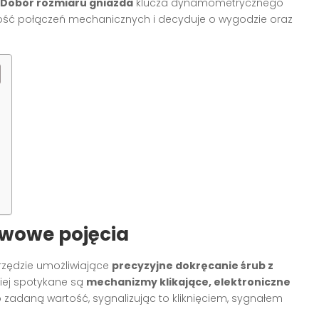
Dobór rozmiaru gniazda
klucza dynamometrycznego
ość połączeń mechanicznych i decyduje o wygodzie oraz
awowe pojęcia
rzędzie umożliwiające
precyzyjne dokręcanie śrub z
ciej spotykane są
mechanizmy klikające, elektroniczne
o zadaną wartość, sygnalizując to kliknięciem, sygnałem