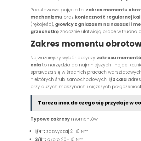
Podstawowe pojęcia to:
zakres momentu obr
mechanizmu
oraz
konieczność regularnej kali
(rękojeść),
głowicy z gniazdem na nasadki
i
me
grzechotkę
znacznie ułatwiają prace w trudno
Zakres momentu obrotow
Najważniejszy wybór dotyczy
zakresu momentó
cala
to narzędzia do najmniejszych i najdelikatnie
sprawdza się w średnich pracach warsztatowych
niektórych śrub samochodowych.
1/2 cala
adres
przy dużych maszynach i cięższych połączeniac
Tarcza inox do czego się przydaje w c
Typowe zakresy
momentów:
1/4″:
zazwyczaj 2–10 Nm
3/8″:
około 20–110 Nm