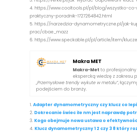
https://www.cooltools.pl/pl/blog/wszystko-
praktyczny-poradnik-1727264842.html
https://narzedzia-dynamometryczne.pl/jak-
prac/cbae_mazz
https://www.speckable.pl/pl/article/item/kl
Makra MET
Makra-Met
to profesjonalny
ekspercką wiedzę z zakresu 
„Przemysłowe trendy wykute w metalu”
, łączy
podejściem do branży.
Adapter dynamometryczny czy klucz co lepie
Dokrecanie świec ile nm jest naprawdę pot
Kogo obejmuje nowa ustawa o efektywnośc
Klucz dynamometryczny 1 2 czy 3 8 który ro