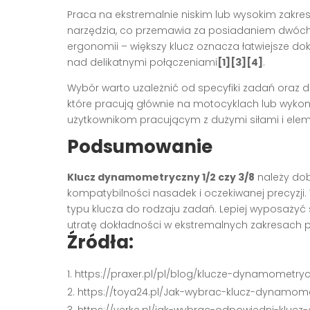
Praca na ekstremalnie niskim lub wysokim zakre
narzędzia, co przemawia za posiadaniem dwóch 
ergonomii – większy klucz oznacza łatwiejsze dok
nad delikatnymi połączeniami
[1][3][4]
.
Wybór warto uzależnić od specyfiki zadań oraz 
które pracują głównie na motocyklach lub wyko
użytkownikom pracującym z dużymi siłami i e
Podsumowanie
Klucz dynamometryczny 1/2 czy 3/8
należy do
kompatybilności nasadek i oczekiwanej precyzji.
typu klucza do rodzaju zadań. Lepiej wyposażyć 
utratę dokładności w ekstremalnych zakresach 
Źródła:
https://praxer.pl/pl/blog/klucze-dynamometry
https://toya24.pl/Jak-wybrac-klucz-dynamome
https://verke.pl/jak-wybrac-odpowiedni-kluc