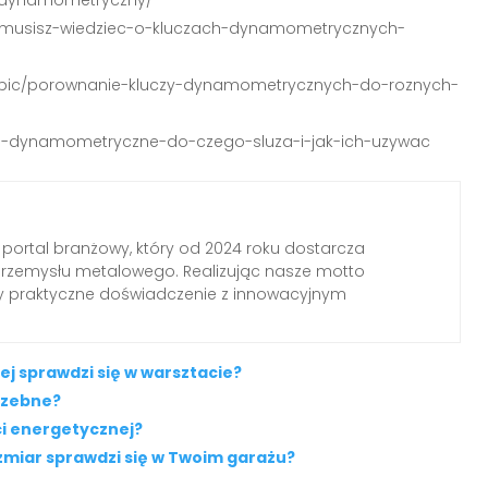
co-musisz-wiedziec-o-kluczach-dynamometrycznych-
kupic/porownanie-kluczy-dynamometrycznych-do-roznych-
ucze-dynamometryczne-do-czego-sluza-i-jak-ich-uzywac
 portal branżowy, który od 2024 roku dostarcza
przemysłu metalowego. Realizując nasze motto
my praktyczne doświadczenie z innowacyjnym
j sprawdzi się w warsztacie?
rzebne?
i energetycznej?
zmiar sprawdzi się w Twoim garażu?