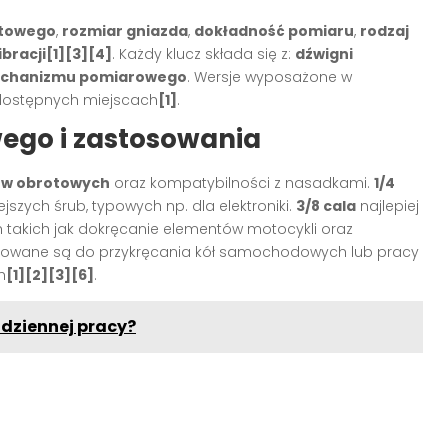
otowego
,
rozmiar gniazda
,
dokładność pomiaru
,
rodzaj
bracji
[1][3][4]
. Każdy klucz składa się z:
dźwigni
chanizmu pomiarowego
. Wersje wyposażone w
 dostępnych miejscach
[1]
.
ego i zastosowania
w obrotowych
oraz kompatybilności z nasadkami.
1/4
jszych śrub, typowych np. dla elektroniki.
3/8 cala
najlepiej
 takich jak dokręcanie elementów motocykli oraz
owane są do przykręcania kół samochodowych lub pracy
h
[1][2][3][6]
.
odziennej pracy?