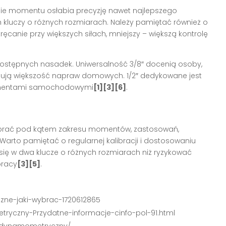
sie momentu osłabia precyzję nawet najlepszego
kluczy o różnych rozmiarach. Należy pamiętać również o
ręcanie przy większych siłach, mniejszy – większą kontrolę
dostępnych nasadek. Uniwersalność 3/8″ docenią osoby,
nują większość napraw domowych. 1/2″ dedykowane jest
lementami samochodowymi
[1][3][6]
.
brać pod kątem zakresu momentów, zastosowań,
 Warto pamiętać o regularnej kalibracji i dostosowaniu
się w dwa klucze o różnych rozmiarach niż ryzykować
pracy
[3][5]
.
czne-jaki-wybrac-1720612865
tryczny-Przydatne-informacje-cinfo-pol-91.html
z-dynamometryczny/