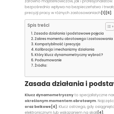
zarówno majsterkowiczów, jak i profesjonalistów.
bezpośrednio wpływa na bezpieczeństwo i trwał
precyzji pracy w różnych zastosowaniach
[1][6]
.
Spis treści
Zasada działania i podstawowe pojęcia
Zakres momentu obrotowego i zastosowania
Kompatybilność i precyzja
Kalibracja i mechanizmy działania
Który klucz dynamometryczny wybrać?
Podsumowanie
Źródła:
Zasada działania i podst
Klucz dynamometryczny
to specjalistyczne na
określonym momentem obrotowym
. Najczęś
oraz belkowe
[4]
. Klucz ostrzega, gdy osiągnięt
elektronicznym lub wskazaniem na skali
[4]
.