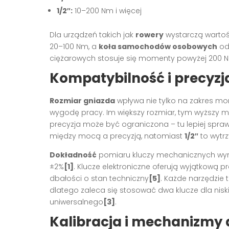
1/2″:
10–200 Nm i więcej
Dla urządzeń takich jak
rowery
wystarczą wartoś
20–100 Nm, a
koła samochodów osobowych
od
ciężarowych stosuje się momenty powyżej 200 
Kompatybilność i precyzj
Rozmiar gniazda
wpływa nie tylko na zakres m
wygodę pracy. Im większy rozmiar, tym wyższy 
precyzja może być ograniczona – tu lepiej spraw
między mocą a precyzją, natomiast
1/2″
to wytrz
Dokładność
pomiaru kluczy mechanicznych wyn
±2%
[1]
. Klucze elektroniczne oferują wyjątkową pr
dbałości o stan techniczny
[5]
. Każde narzędzie t
dlatego zaleca się stosować dwa klucze dla ni
uniwersalnego
[3]
.
Kalibracja i mechanizmy 