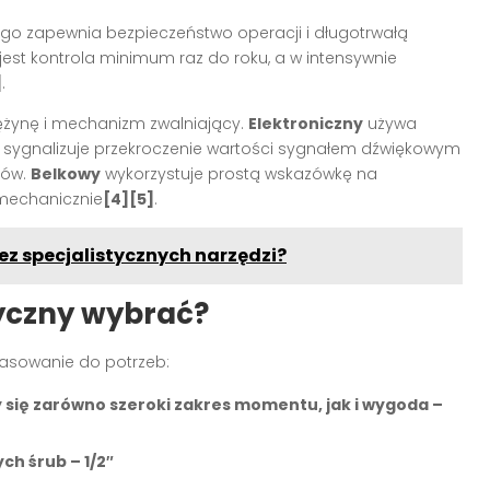
 zapewnia bezpieczeństwo operacji i długotrwałą
t kontrola minimum raz do roku, a w intensywnie
]
.
rężynę i mechanizm zwalniający.
Elektroniczny
używa
– sygnalizuje przekroczenie wartości sygnałem dźwiękowym
ków.
Belkowy
wykorzystuje prostą wskazówkę na
 mechanicznie
[4][5]
.
z specjalistycznych narzędzi?
yczny wybrać?
pasowanie do potrzeb:
y się zarówno szeroki zakres momentu, jak i wygoda –
h śrub – 1/2″