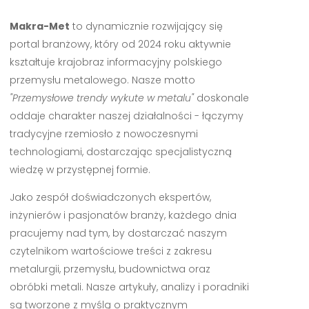
Makra-Met
to dynamicznie rozwijający się
portal branżowy, który od 2024 roku aktywnie
kształtuje krajobraz informacyjny polskiego
przemysłu metalowego. Nasze motto
"Przemysłowe trendy wykute w metalu"
doskonale
oddaje charakter naszej działalności - łączymy
tradycyjne rzemiosło z nowoczesnymi
technologiami, dostarczając specjalistyczną
wiedzę w przystępnej formie.
Jako zespół doświadczonych ekspertów,
inżynierów i pasjonatów branży, każdego dnia
pracujemy nad tym, by dostarczać naszym
czytelnikom wartościowe treści z zakresu
metalurgii, przemysłu, budownictwa oraz
obróbki metali. Nasze artykuły, analizy i poradniki
są tworzone z myślą o praktycznym