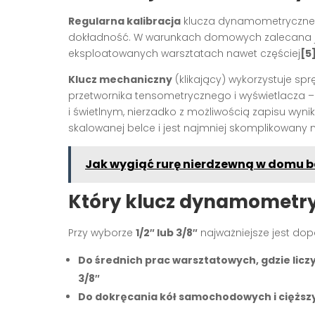
Regularna kalibracja
klucza dynamometrycznego
dokładność. W warunkach domowych zalecana jes
eksploatowanych warsztatach nawet częściej
[5
Klucz mechaniczny
(klikający) wykorzystuje sp
przetwornika tensometrycznego i wyświetlacza 
i świetlnym, nierzadko z możliwością zapisu wyni
skalowanej belce i jest najmniej skomplikowany
Jak wygiąć rurę nierdzewną w domu be
Który klucz dynamometr
Przy wyborze
1/2″ lub 3/8″
najważniejsze jest do
Do średnich prac warsztatowych, gdzie licz
3/8″
Do dokręcania kół samochodowych i cięższyc