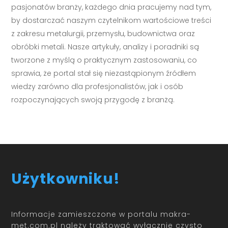
pasjonatów branży, każdego dnia pracujemy nad tym,
by dostarczać naszym czytelnikom wartościowe treści
z zakresu metalurgii, przemysłu, budownictwa oraz
obróbki metali. Nasze artykuły, analizy i poradniki są
tworzone z myślą o praktycznym zastosowaniu, co
sprawia, że portal stał się niezastąpionym źródłem
wiedzy zarówno dla profesjonalistów, jak i osób
rozpoczynających swoją przygodę z branżą.
Użytkowniku!
Informacje zamieszczone w portalu makra-
met.com.pl należy traktować wyłącznie czysto