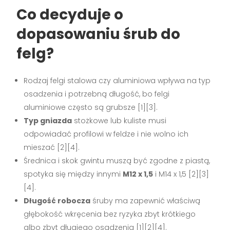
Co decyduje o
dopasowaniu śrub do
felg?
Rodzaj felgi stalowa czy aluminiowa wpływa na typ
osadzenia i potrzebną długość, bo felgi
aluminiowe często są grubsze [1][3].
Typ gniazda
stożkowe lub kuliste musi
odpowiadać profilowi w feldze i nie wolno ich
mieszać [2][4].
Średnica i skok gwintu muszą być zgodne z piastą,
spotyka się między innymi
M12 x 1,5
i M14 x 1,5 [2][3]
[4].
Długość robocza
śruby ma zapewnić właściwą
głębokość wkręcenia bez ryzyka zbyt krótkiego
albo zbyt długiego osadzenia [1][2][4].