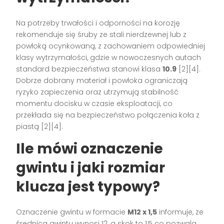
Na potrzeby trwałości i odporności na korozję
rekomenduje się śruby ze stali nierdzewnej lub z
powłoką ocynkowaną, z zachowaniem odpowiedniej
klasy wytrzymałości, gdzie w nowoczesnych autach
standard bezpieczeństwa stanowi klasa
10.9
[2][4].
Dobrze dobrany materiał i powłoka ograniczają
ryzyko zapieczenia oraz utrzymują stabilność
momentu docisku w czasie eksploatacji, co
przekłada się na bezpieczeństwo połączenia koła z
piastą [2][4].
Ile mówi oznaczenie
gwintu i jaki rozmiar
klucza jest typowy?
Oznaczenie gwintu w formacie
M12 x 1,5
informuje, że
średnica gwintu wynosi 12, a skok to 1,5 co pozwala