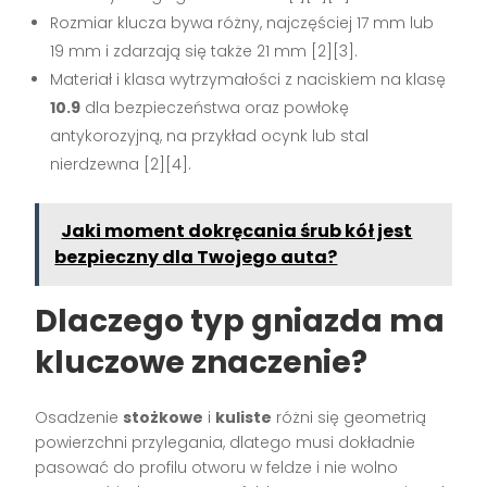
Rozmiar klucza bywa różny, najczęściej 17 mm lub
19 mm i zdarzają się także 21 mm [2][3].
Materiał i klasa wytrzymałości z naciskiem na klasę
10.9
dla bezpieczeństwa oraz powłokę
antykorozyjną, na przykład ocynk lub stal
nierdzewna [2][4].
Jaki moment dokręcania śrub kół jest
bezpieczny dla Twojego auta?
Dlaczego typ gniazda ma
kluczowe znaczenie?
Osadzenie
stożkowe
i
kuliste
różni się geometrią
powierzchni przylegania, dlatego musi dokładnie
pasować do profilu otworu w feldze i nie wolno