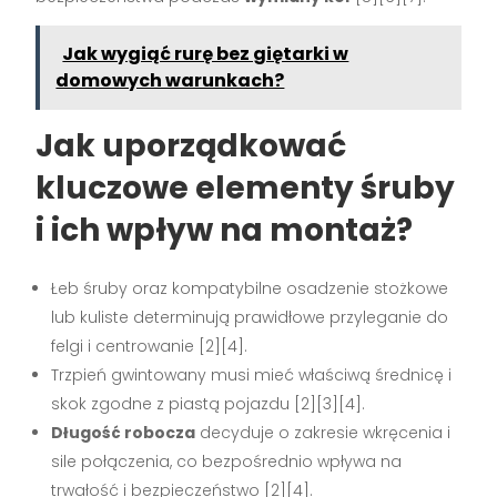
Jak wygiąć rurę bez giętarki w
domowych warunkach?
Jak uporządkować
kluczowe elementy śruby
i ich wpływ na montaż?
Łeb śruby oraz kompatybilne osadzenie stożkowe
lub kuliste determinują prawidłowe przyleganie do
felgi i centrowanie [2][4].
Trzpień gwintowany musi mieć właściwą średnicę i
skok zgodne z piastą pojazdu [2][3][4].
Długość robocza
decyduje o zakresie wkręcenia i
sile połączenia, co bezpośrednio wpływa na
trwałość i bezpieczeństwo [2][4].