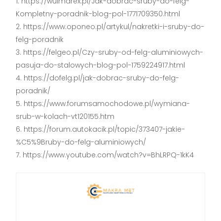
https://wulmarex.pl/Jak-dobrac-sruby-do-felg-
Kompletny-poradnik-blog-pol-1771709350.html
https://www.oponeo.pl/artykul/nakretki-i-sruby-do-
felg-poradnik
https://felgeo.pl/Czy-sruby-od-felg-aluminiowych-
pasuja-do-stalowych-blog-pol-1759224917.html
https://dofelg.pl/jak-dobrac-sruby-do-felg-
poradnik/
https://www.forumsamochodowe.pl/wymiana-
srub-w-kolach-vt120155.htm
https://forum.autokacik.pl/topic/373407-jakie-
%C5%9Bruby-do-felg-aluminiowych/
https://www.youtube.com/watch?v=BhLRPQ-1kK4