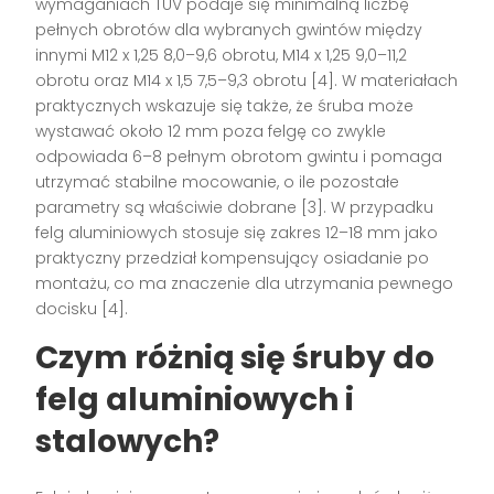
wymaganiach TÜV podaje się minimalną liczbę
pełnych obrotów dla wybranych gwintów między
innymi M12 x 1,25 8,0–9,6 obrotu, M14 x 1,25 9,0–11,2
obrotu oraz M14 x 1,5 7,5–9,3 obrotu [4]. W materiałach
praktycznych wskazuje się także, że śruba może
wystawać około 12 mm poza felgę co zwykle
odpowiada 6–8 pełnym obrotom gwintu i pomaga
utrzymać stabilne mocowanie, o ile pozostałe
parametry są właściwie dobrane [3]. W przypadku
felg aluminiowych stosuje się zakres 12–18 mm jako
praktyczny przedział kompensujący osiadanie po
montażu, co ma znaczenie dla utrzymania pewnego
docisku [4].
Czym różnią się śruby do
felg aluminiowych i
stalowych?