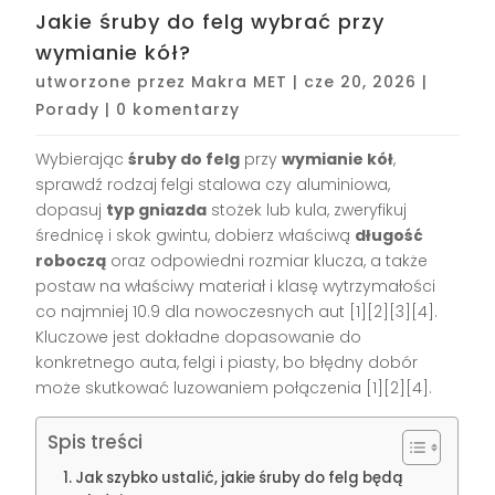
Jakie śruby do felg wybrać przy
wymianie kół?
utworzone przez
Makra MET
|
cze 20, 2026
|
Porady
|
0 komentarzy
Wybierając
śruby do felg
przy
wymianie kół
,
sprawdź rodzaj felgi stalowa czy aluminiowa,
dopasuj
typ gniazda
stożek lub kula, zweryfikuj
średnicę i skok gwintu, dobierz właściwą
długość
roboczą
oraz odpowiedni rozmiar klucza, a także
postaw na właściwy materiał i klasę wytrzymałości
co najmniej 10.9 dla nowoczesnych aut [1][2][3][4].
Kluczowe jest dokładne dopasowanie do
konkretnego auta, felgi i piasty, bo błędny dobór
może skutkować luzowaniem połączenia [1][2][4].
Spis treści
Jak szybko ustalić, jakie śruby do felg będą