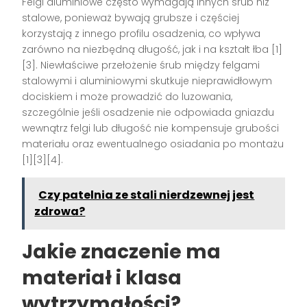
Felgi aluminiowe często wymagają innych śrub niż
stalowe, ponieważ bywają grubsze i częściej
korzystają z innego profilu osadzenia, co wpływa
zarówno na niezbędną długość, jak i na kształt łba [1]
[3]. Niewłaściwe przełożenie śrub między felgami
stalowymi i aluminiowymi skutkuje nieprawidłowym
dociskiem i może prowadzić do luzowania,
szczególnie jeśli osadzenie nie odpowiada gniazdu
wewnątrz felgi lub długość nie kompensuje grubości
materiału oraz ewentualnego osiadania po montażu
[1][3][4].
Czy patelnia ze stali nierdzewnej jest
zdrowa?
Jakie znaczenie ma
materiał i klasa
wytrzymałości?