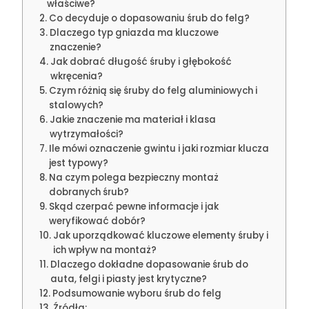
właściwe?
Co decyduje o dopasowaniu śrub do felg?
Dlaczego typ gniazda ma kluczowe
znaczenie?
Jak dobrać długość śruby i głębokość
wkręcenia?
Czym różnią się śruby do felg aluminiowych i
stalowych?
Jakie znaczenie ma materiał i klasa
wytrzymałości?
Ile mówi oznaczenie gwintu i jaki rozmiar klucza
jest typowy?
Na czym polega bezpieczny montaż
dobranych śrub?
Skąd czerpać pewne informacje i jak
weryfikować dobór?
Jak uporządkować kluczowe elementy śruby i
ich wpływ na montaż?
Dlaczego dokładne dopasowanie śrub do
auta, felgi i piasty jest krytyczne?
Podsumowanie wyboru śrub do felg
Źródła: