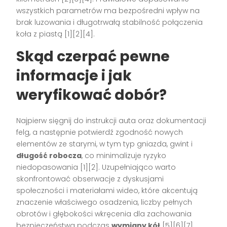
wszystkich parametrów ma bezpośredni wpływ na
brak luzowania i długotrwałą stabilność połączenia
koła z piastą [1][2][4].
Skąd czerpać pewne
informacje i jak
weryfikować dobór?
Najpierw sięgnij do instrukcji auta oraz dokumentacji
felg, a następnie potwierdź zgodność nowych
elementów ze starymi, w tym typ gniazda, gwint i
długość robocza
, co minimalizuje ryzyko
niedopasowania [1][2]. Uzupełniająco warto
skonfrontować obserwacje z dyskusjami
społeczności i materiałami wideo, które akcentują
znaczenie właściwego osadzenia, liczby pełnych
obrotów i głębokości wkręcenia dla zachowania
bezpieczeństwa podczas
wymiany kół
[5][6][7].