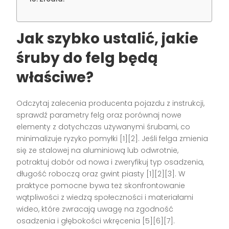
Jak szybko ustalić, jakie
śruby do felg będą
właściwe?
Odczytaj zalecenia producenta pojazdu z instrukcji,
sprawdź parametry felg oraz porównaj nowe
elementy z dotychczas używanymi śrubami, co
minimalizuje ryzyko pomyłki [1][2]. Jeśli felga zmienia
się ze stalowej na aluminiową lub odwrotnie,
potraktuj dobór od nowa i zweryfikuj typ osadzenia,
długość roboczą oraz gwint piasty [1][2][3]. W
praktyce pomocne bywa też skonfrontowanie
wątpliwości z wiedzą społeczności i materiałami
wideo, które zwracają uwagę na zgodność
osadzenia i głębokości wkręcenia [5][6][7].