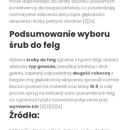
może doprowadzić do utraty docisku i poważnych
konsekwencji dla bezpieczeństwa, co potwierdzają
normatywne zalecenia dotyczące głębokości
wkręcenia i liczby pełnych obrotów [2][4].
Podsumowanie wyboru
śrub do felg
Wybierz
śruby do felg
zgodnie z typem felgi, dobierz
właściwy
typ gniazda
, zweryfikuj średnicę i skok
gwintu, zapewnij odpowiednią
długość roboczą
z
bezpieczną głębokością wkręcenia, sprawdź rozmiar
klucza i postaw na materiał oraz klasę
10.9
, a cały
proces oprzyj na instrukcji auta i parametrach felg,
co ogranicza ryzyko luzowania połączenia przy
wymianie kół
[1][2][3][4].
Źródła: