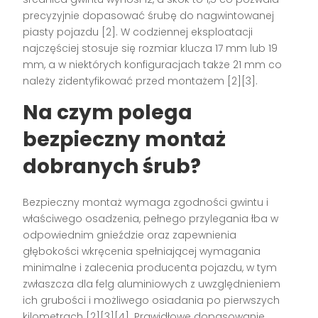
precyzyjnie dopasować śrubę do nagwintowanej
piasty pojazdu [2]. W codziennej eksploatacji
najczęściej stosuje się rozmiar klucza 17 mm lub 19
mm, a w niektórych konfiguracjach także 21 mm co
należy zidentyfikować przed montażem [2][3].
Na czym polega
bezpieczny montaż
dobranych śrub?
Bezpieczny montaż wymaga zgodności gwintu i
właściwego osadzenia, pełnego przylegania łba w
odpowiednim gnieździe oraz zapewnienia
głębokości wkręcenia spełniającej wymagania
minimalne i zalecenia producenta pojazdu, w tym
zwłaszcza dla felg aluminiowych z uwzględnieniem
ich grubości i możliwego osiadania po pierwszych
kilometrach [2][3][4]. Prawidłowe dopasowanie