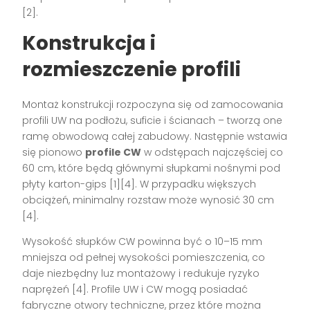
[2]
.
Konstrukcja i
rozmieszczenie profili
Montaż konstrukcji rozpoczyna się od zamocowania
profili UW na podłożu, suficie i ścianach – tworzą one
ramę obwodową całej zabudowy. Następnie wstawia
się pionowo
profile CW
w odstępach najczęściej co
60 cm, które będą głównymi słupkami nośnymi pod
płyty karton-gips
[1][4]
. W przypadku większych
obciążeń, minimalny rozstaw może wynosić 30 cm
[4]
.
Wysokość słupków CW powinna być o 10–15 mm
mniejsza od pełnej wysokości pomieszczenia, co
daje niezbędny luz montażowy i redukuje ryzyko
naprężeń
[4]
. Profile UW i CW mogą posiadać
fabryczne otwory techniczne, przez które można