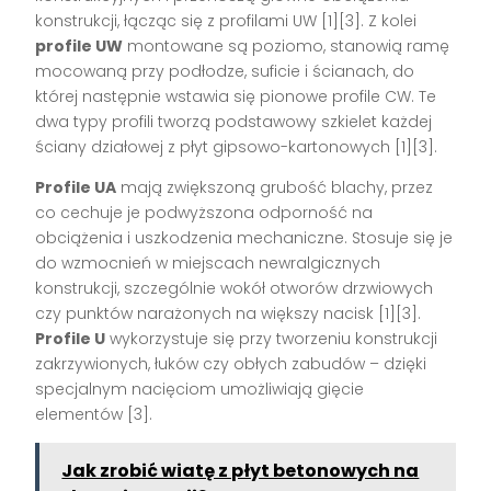
konstrukcji, łącząc się z profilami UW
[1][3]
. Z kolei
profile UW
montowane są poziomo, stanowią ramę
mocowaną przy podłodze, suficie i ścianach, do
której następnie wstawia się pionowe profile CW. Te
dwa typy profili tworzą podstawowy szkielet każdej
ściany działowej z płyt gipsowo-kartonowych
[1][3]
.
Profile UA
mają zwiększoną grubość blachy, przez
co cechuje je podwyższona odporność na
obciążenia i uszkodzenia mechaniczne. Stosuje się je
do wzmocnień w miejscach newralgicznych
konstrukcji, szczególnie wokół otworów drzwiowych
czy punktów narażonych na większy nacisk
[1][3]
.
Profile U
wykorzystuje się przy tworzeniu konstrukcji
zakrzywionych, łuków czy obłych zabudów – dzięki
specjalnym nacięciom umożliwiają gięcie
elementów
[3]
.
Jak zrobić wiatę z płyt betonowych na