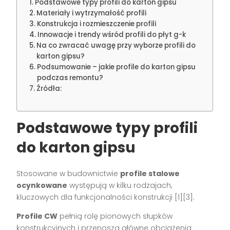
Podstawowe typy profili do karton gipsu
Materiały i wytrzymałość profili
Konstrukcja i rozmieszczenie profili
Innowacje i trendy wśród profili do płyt g-k
Na co zwracać uwagę przy wyborze profili do
karton gipsu?
Podsumowanie – jakie profile do karton gipsu
podczas remontu?
Źródła:
Podstawowe typy profili
do karton gipsu
Stosowane w budownictwie
profile stalowe
ocynkowane
występują w kilku rodzajach,
kluczowych dla funkcjonalności konstrukcji
[1][3]
.
Profile CW
pełnią rolę pionowych słupków
konstrukcyjnych i przenoszą główne obciążenia