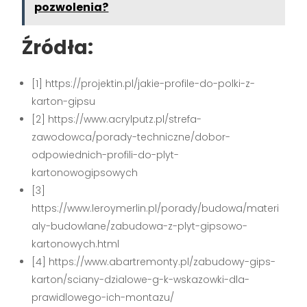
pozwolenia?
Źródła:
[1] https://projektin.pl/jakie-profile-do-polki-z-
karton-gipsu
[2] https://www.acrylputz.pl/strefa-
zawodowca/porady-techniczne/dobor-
odpowiednich-profili-do-plyt-
kartonowogipsowych
[3]
https://www.leroymerlin.pl/porady/budowa/materi
aly-budowlane/zabudowa-z-plyt-gipsowo-
kartonowych.html
[4] https://www.abartremonty.pl/zabudowy-gips-
karton/sciany-dzialowe-g-k-wskazowki-dla-
prawidlowego-ich-montazu/