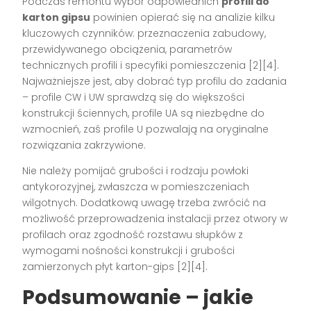
Podczas remontu wybór odpowiednich
profili do
karton gipsu
powinien opierać się na analizie kilku
kluczowych czynników: przeznaczenia zabudowy,
przewidywanego obciążenia, parametrów
technicznych profili i specyfiki pomieszczenia
[2][4]
.
Najważniejsze jest, aby dobrać typ profilu do zadania
– profile CW i UW sprawdzą się do większości
konstrukcji ściennych, profile UA są niezbędne do
wzmocnień, zaś profile U pozwalają na oryginalne
rozwiązania zakrzywione.
Nie należy pomijać grubości i rodzaju powłoki
antykorozyjnej, zwłaszcza w pomieszczeniach
wilgotnych. Dodatkową uwagę trzeba zwrócić na
możliwość przeprowadzenia instalacji przez otwory w
profilach oraz zgodność rozstawu słupków z
wymogami nośności konstrukcji i grubości
zamierzonych płyt karton-gips
[2][4]
.
Podsumowanie – jakie