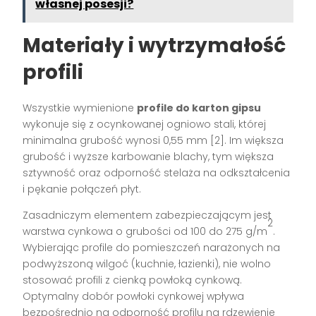
własnej posesji?
Materiały i wytrzymałość
profili
Wszystkie wymienione
profile do karton gipsu
wykonuje się z ocynkowanej ogniowo stali, której
minimalna grubość wynosi 0,55 mm
[2]
. Im większa
grubość i wyższe karbowanie blachy, tym większa
sztywność oraz odporność stelaża na odkształcenia
i pękanie połączeń płyt.
Zasadniczym elementem zabezpieczającym jest
2
warstwa cynkowa o grubości od 100 do 275 g/m
.
Wybierając profile do pomieszczeń narażonych na
podwyższoną wilgoć (kuchnie, łazienki), nie wolno
stosować profili z cienką powłoką cynkową.
Optymalny dobór powłoki cynkowej wpływa
bezpośrednio na odporność profilu na rdzewienie