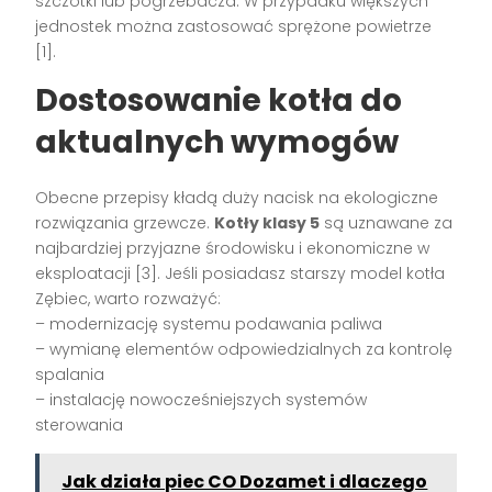
szczotki lub pogrzebacza. W przypadku większych
jednostek można zastosować sprężone powietrze
[1].
Dostosowanie kotła do
aktualnych wymogów
Obecne przepisy kładą duży nacisk na ekologiczne
rozwiązania grzewcze.
Kotły klasy 5
są uznawane za
najbardziej przyjazne środowisku i ekonomiczne w
eksploatacji [3]. Jeśli posiadasz starszy model kotła
Zębiec, warto rozważyć:
– modernizację systemu podawania paliwa
– wymianę elementów odpowiedzialnych za kontrolę
spalania
– instalację nowocześniejszych systemów
sterowania
Jak działa piec CO Dozamet i dlaczego