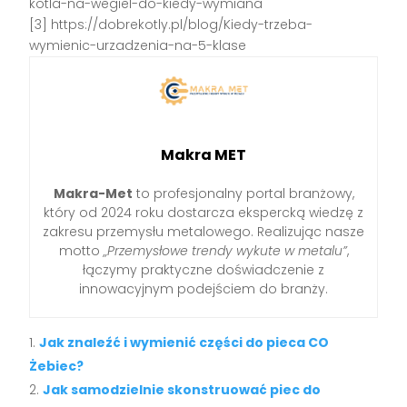
kotla-na-wegiel-do-kiedy-wymiana
[3] https://dobrekotly.pl/blog/Kiedy-trzeba-
wymienic-urzadzenia-na-5-klase
Makra MET
Makra-Met
to profesjonalny portal branżowy,
który od 2024 roku dostarcza ekspercką wiedzę z
zakresu przemysłu metalowego. Realizując nasze
motto
„Przemysłowe trendy wykute w metalu”
,
łączymy praktyczne doświadczenie z
innowacyjnym podejściem do branży.
Jak znaleźć i wymienić części do pieca CO
Żebiec?
Jak samodzielnie skonstruować piec do