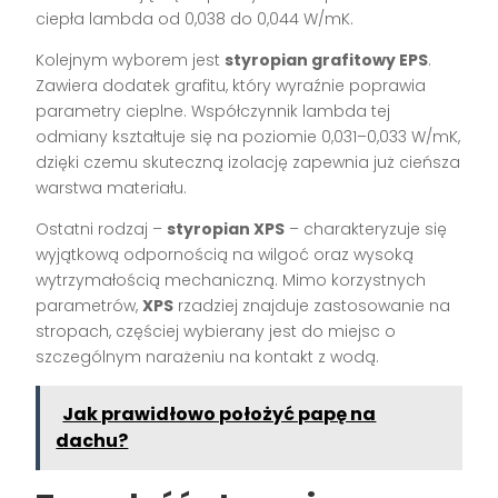
ciepła lambda od 0,038 do 0,044 W/mK.
Kolejnym wyborem jest
styropian grafitowy EPS
.
Zawiera dodatek grafitu, który wyraźnie poprawia
parametry cieplne. Współczynnik lambda tej
odmiany kształtuje się na poziomie 0,031–0,033 W/mK,
dzięki czemu skuteczną izolację zapewnia już cieńsza
warstwa materiału.
Ostatni rodzaj –
styropian XPS
– charakteryzuje się
wyjątkową odpornością na wilgoć oraz wysoką
wytrzymałością mechaniczną. Mimo korzystnych
parametrów,
XPS
rzadziej znajduje zastosowanie na
stropach, częściej wybierany jest do miejsc o
szczególnym narażeniu na kontakt z wodą.
Jak prawidłowo położyć papę na
dachu?