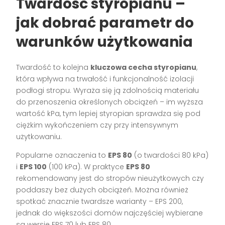
Twardość styropianu –
jak dobrać parametr do
warunków użytkowania
Twardość to kolejna
kluczowa cecha styropianu
,
która wpływa na trwałość i funkcjonalność izolacji
podłogi stropu. Wyraża się ją zdolnością materiału
do przenoszenia określonych obciążeń – im wyższa
wartość kPa, tym lepiej styropian sprawdza się pod
ciężkim wykończeniem czy przy intensywnym
użytkowaniu.
Popularne oznaczenia to
EPS 80
(o twardości 80 kPa)
i
EPS 100
(100 kPa). W praktyce
EPS 80
rekomendowany jest do stropów nieużytkowych czy
poddaszy bez dużych obciążeń. Można również
spotkać znacznie twardsze warianty – EPS 200,
jednak do większości domów najczęściej wybierane
są wersje EPS 70 lub EPS 80.