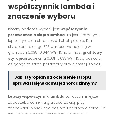
współczynnik lambda i
znaczenie wyboru
Istotny podczas wyboru jest
współczynnik
przewodzenia ciepła lambda
. Im jest niższy, tym
lepiej styropian chroni przed utratą ciepła. Dla
styropianu białego EPS wartości wahają się w
granicach 0,038–0,044 W/mK, natomiast
grafitowy
styropian
zapewnia 0,031–0,033 W/mK, co pozwala
osiągnąć te same parametry przy cieńszej izolacji.
Jaki styropian na ocieplenie stropu
sprawdzi się w domu jednorodzinnym?
Lepszy współczynnik lambda
oznacza mniejsze
zapotrzebowanie na grubość izolacji, przy
zachowaniu wysokiego poziomu ochrony cieplnej. To