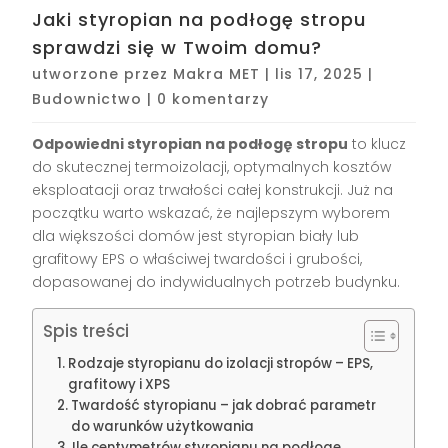
Jaki styropian na podłogę stropu
sprawdzi się w Twoim domu?
utworzone przez
Makra MET
|
lis 17, 2025
|
Budownictwo
|
0 komentarzy
Odpowiedni styropian na podłogę stropu
to klucz
do skutecznej termoizolacji, optymalnych kosztów
eksploatacji oraz trwałości całej konstrukcji. Już na
początku warto wskazać, że najlepszym wyborem
dla większości domów jest styropian biały lub
grafitowy EPS o właściwej twardości i grubości,
dopasowanej do indywidualnych potrzeb budynku.
Spis treści
Rodzaje styropianu do izolacji stropów – EPS,
grafitowy i XPS
Twardość styropianu – jak dobrać parametr
do warunków użytkowania
Ile centymetrów styropianu na podłogę