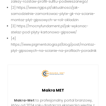
zalezy-rozstaw-profili-sufitu-podwieszanego/
[2] https://www.rigips.pl/aktualnosci/jak-
samodzielnie-zamontowac-plyte-gk-na-scianie-
montaz-plyt-gipsowych-w-roli-okladzin
[3] https://mocnyfundament.pl/jak-wykonac-
stelaz-pod-plyty-kartonowo-gipsowe/
[4]
https://www.pigmentologia.pl/blog/post/montaz-
plyt-gipsowych-na-scianie-na-profilach-poradnik
Makra MET
Makra-Met
to profesjonalny portal branżowy,
który od 2024 roku dostarcza ekspercką wiedzę z