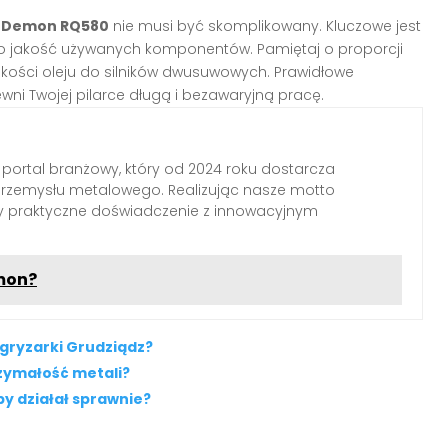
ki Demon RQ580
nie musi być skomplikowany. Kluczowe jest
 o jakość używanych komponentów. Pamiętaj o proporcji
jakości oleju do silników dwusuwowych. Prawidłowe
ni Twojej pilarce długą i bezawaryjną pracę.
 portal branżowy, który od 2024 roku dostarcza
przemysłu metalowego. Realizując nasze motto
my praktyczne doświadczenie z innowacyjnym
mon?
ogryzarki Grudziądz?
zymałość metali?
by działał sprawnie?