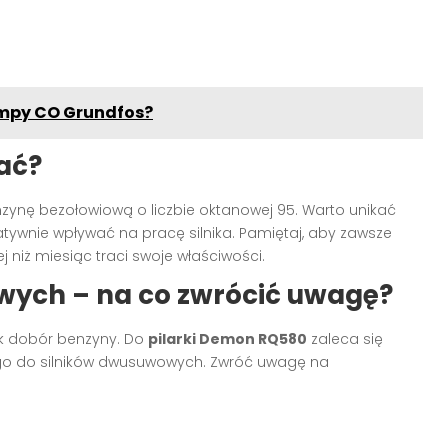
ompy CO Grundfos?
ać?
zynę bezołowiową o liczbie oktanowej 95. Warto unikać
ywnie wpływać na pracę silnika. Pamiętaj, aby zawsze
 niż miesiąc traci swoje właściwości.
wych – na co zwrócić uwagę?
ak dobór benzyny. Do
pilarki Demon RQ580
zaleca się
ego do silników dwusuwowych. Zwróć uwagę na