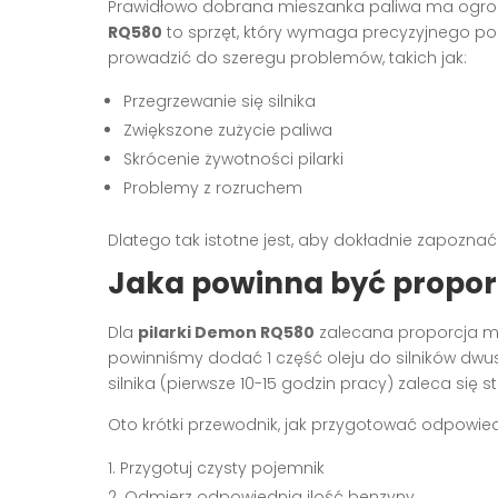
Prawidłowo dobrana mieszanka paliwa ma ogrom
RQ580
to sprzęt, który wymaga precyzyjnego po
prowadzić do szeregu problemów, takich jak:
Przegrzewanie się silnika
Zwiększone zużycie paliwa
Skrócenie żywotności pilarki
Problemy z rozruchem
Dlatego tak istotne jest, aby dokładnie zapoznać
Jaka powinna być proporc
Dla
pilarki Demon RQ580
zalecana proporcja mie
powinniśmy dodać 1 część oleju do silników dwu
silnika (pierwsze 10-15 godzin pracy) zaleca się 
Oto krótki przewodnik, jak przygotować odpowie
Przygotuj czysty pojemnik
Odmierz odpowiednią ilość benzyny