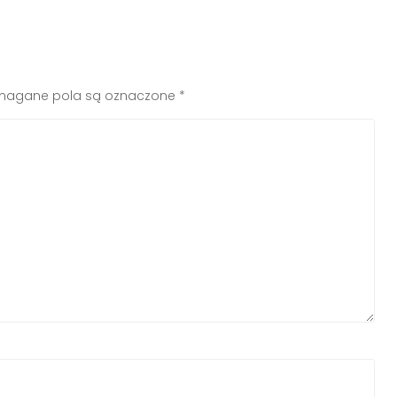
agane pola są oznaczone
*