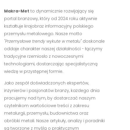
Makra-Met
to dynamicznie rozwijający się
portal branżowy, który od 2024 roku aktywnie
kształtuje krajobraz informacyjny polskiego
przemysłu metalowego. Nasze motto
"Przemysłowe trendy wykute w metalu"
doskonale
oddaje charakter naszej działalności - łączymy
tradycyjne rzemiosło z nowoczesnymi
technologiami, dostarczając specjalistyczną
wiedzę w przystępnej formie.
Jako zespół doświadczonych ekspertów,
inżynierów i pasjonatów branży, każdego dnia
pracujemy nad tym, by dostarczać naszym
czytelnikom wartościowe treści z zakresu
metalurgii, przemysłu, budownictwa oraz
obróbki metali. Nasze artykuły, analizy i poradniki
są tworzone z myślą o praktycznym