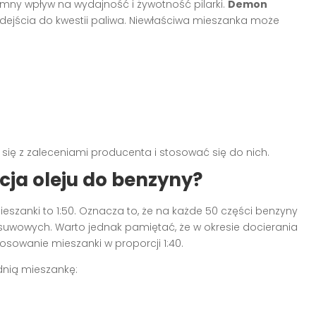
ny wpływ na wydajność i żywotność pilarki.
Demon
dejścia do kwestii paliwa. Niewłaściwa mieszanka może
 się z zaleceniami producenta i stosować się do nich.
ja oleju do benzyny?
szanki to 1:50. Oznacza to, że na każde 50 części benzyny
suwowych. Warto jednak pamiętać, że w okresie docierania
stosowanie mieszanki w proporcji 1:40.
dnią mieszankę: