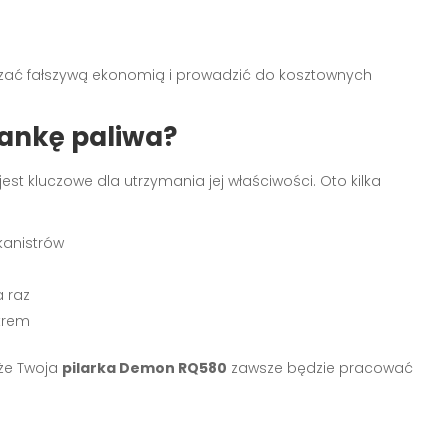
azać fałszywą ekonomią i prowadzić do kosztownych
ankę paliwa?
t kluczowe dla utrzymania jej właściwości. Oto kilka
kanistrów
a raz
trem
 że Twoja
pilarka Demon RQ580
zawsze będzie pracować