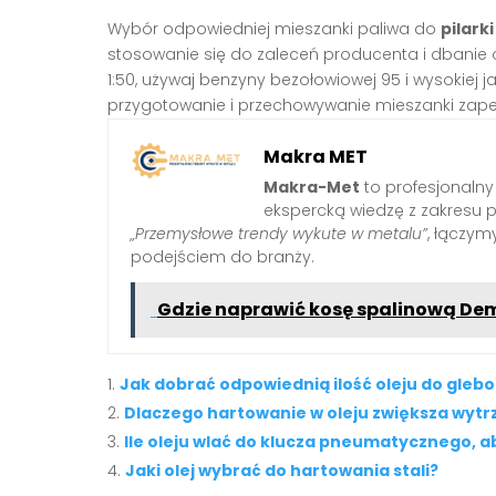
Wybór odpowiedniej mieszanki paliwa do
pilar
stosowanie się do zaleceń producenta i dbanie
1:50, używaj benzyny bezołowiowej 95 i wysokiej 
przygotowanie i przechowywanie mieszanki zapew
Makra MET
Makra-Met
to profesjonalny
ekspercką wiedzę z zakresu 
„Przemysłowe trendy wykute w metalu”
, łączy
podejściem do branży.
Gdzie naprawić kosę spalinową De
Jak dobrać odpowiednią ilość oleju do gleb
Dlaczego hartowanie w oleju zwiększa wytr
Ile oleju wlać do klucza pneumatycznego, a
Jaki olej wybrać do hartowania stali?