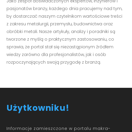
Jako zespół doświadczonych ekspertów, inżynierów i
pasjonatów branży, każdego dnia pracujemy nad tym,
by dostarczać naszym czytelnikom wartościowe treści
z zakresu metalurgii, przemysłu, budownictwa oraz
obróbki metali. Nasze artykuły, analizy i poradniki są
tworzone z myślą o praktycznym zastosowaniu, co
sprawia, że portal stał się niezastąpionym źródłem
wiedzy zarówno dla profesjonalistów, jak i osób
rozpoczynających swoją przygodę z branżą.
Użytkowniku!
Informacje zamieszczone w portalu makra-