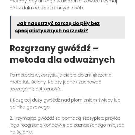
metody, aby uniknąć skaleczenia. Zawsze trzymaj
nóż z dala od siebie i innych osób.
Jak naostrzyć tarczę do piły bez
specjalistycznych narzędzi?
Rozgrzany gwóźdź –
metoda dla odważnych
Ta metoda wykorzystuje ciepło do zmiękczenia
materiału ściany. Należy jednak zachować
szczególną ostrożność:
1. Rozgrzej duży gwóźdź nad płomieniem świecy lub
palnika gazowego.
2. Trzymając gwóźdź za pomocą szczypiec, przyłóż
jego rozgrzaną końcówkę do zaznaczonego miejsca
na ścianie.