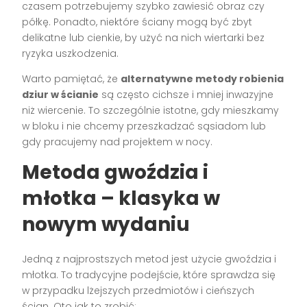
czasem potrzebujemy szybko zawiesić obraz czy
półkę. Ponadto, niektóre ściany mogą być zbyt
delikatne lub cienkie, by użyć na nich wiertarki bez
ryzyka uszkodzenia.
Warto pamiętać, że
alternatywne metody robienia
dziur w ścianie
są często cichsze i mniej inwazyjne
niż wiercenie. To szczególnie istotne, gdy mieszkamy
w bloku i nie chcemy przeszkadzać sąsiadom lub
gdy pracujemy nad projektem w nocy.
Metoda gwoździa i
młotka – klasyka w
nowym wydaniu
Jedną z najprostszych metod jest użycie gwoździa i
młotka. To tradycyjne podejście, które sprawdza się
w przypadku lżejszych przedmiotów i cieńszych
ścian. Oto jak to zrobić: