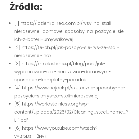
Źródła:
[1] https://lazienka-rea.com.pl/rysy-na-stali-
nierdzewnej-domowe-sposoby-na-pozbycie-sie-
ich-z-baterii-umywalkowej
[2] https://te-ch.pl/jak-pozbyc-sie-rys-ze-stali-
nierdzewnej-inox
[3] https://mkplastimex.pl/blog/post/jak-
wypolerowac-stal-nierdzewna-domowym-
sposobem-kompletny-poradnik
[4] https://www.najdek.pl/skuteczne-sposoby-na-
pozbycie-sie-rys-ze-stali-nierdzewnej
[5] https://worldstainless.org/wp-
content/uploads/2025/02/Cleaning_steel_home_P
L-1.pdf
[6] https://www.youtube.com/watch?
v=Bl5DsHF2Nvk