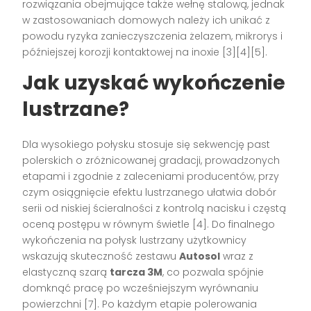
rozwiązania obejmujące także wełnę stalową, jednak
w zastosowaniach domowych należy ich unikać z
powodu ryzyka zanieczyszczenia żelazem, mikrorys i
późniejszej korozji kontaktowej na inoxie [3][4][5].
Jak uzyskać wykończenie
lustrzane?
Dla wysokiego połysku stosuje się sekwencję past
polerskich o zróżnicowanej gradacji, prowadzonych
etapami i zgodnie z zaleceniami producentów, przy
czym osiągnięcie efektu lustrzanego ułatwia dobór
serii od niskiej ścieralności z kontrolą nacisku i częstą
oceną postępu w równym świetle [4]. Do finalnego
wykończenia na połysk lustrzany użytkownicy
wskazują skuteczność zestawu
Autosol
wraz z
elastyczną szarą
tarcza 3M
, co pozwala spójnie
domknąć pracę po wcześniejszym wyrównaniu
powierzchni [7]. Po każdym etapie polerowania