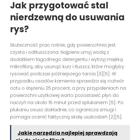
Jak przygotować stal
nierdzewną do usuwania
rys?
Skuteczność prac rośnie, gdy powierzchnia jest
czysta i odtłuszczona. Najpierw umyj wodą z
dodatkiem łagodnego detergentu i wytrzyj miękką
mikrofibrą, aby usunąć kurz i tłuszcz, które mogłyby
rysować podczas późniejszego tarcia [3][5]. W
przypadku osadów kamienia sprawdza się roztwór
octu o stężeniu 25 procent, a przy przypaleniach na
powierzchni użytkowej warto pozostawić płyn do
naczyń na około 15 minut przed spłukaniem [5]. Po
płukaniu osusz dokładnie, co ogranicza smugi i
pomaga ocenić faktyczną skalę uszkodzeń [2][5].
Jakie narzędzia najlepiej sprawdzają