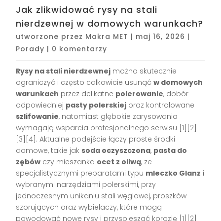
Jak zlikwidować rysy na stali
nierdzewnej w domowych warunkach?
utworzone przez
Makra MET
|
maj 16, 2026
|
Porady
|
0 komentarzy
Rysy na stali nierdzewnej
można skutecznie
ograniczyć i często całkowicie usunąć
w domowych
warunkach
przez delikatne
polerowanie
, dobór
odpowiedniej
pasty polerskiej
oraz kontrolowane
szlifowanie
, natomiast głębokie zarysowania
wymagają wsparcia profesjonalnego serwisu [1][2]
[3][4]. Aktualne podejście łączy proste środki
domowe, takie jak
soda oczyszczona
,
pasta do
zębów
czy mieszanka
ocet z oliwą
, ze
specjalistycznymi preparatami typu
mleczko Glanz
i
wybranymi narzędziami polerskimi, przy
jednoczesnym unikaniu stali węglowej, proszków
szorujących oraz wybielaczy, które mogą
powodować nowe rysy i przyspieszać korozję [1][2]