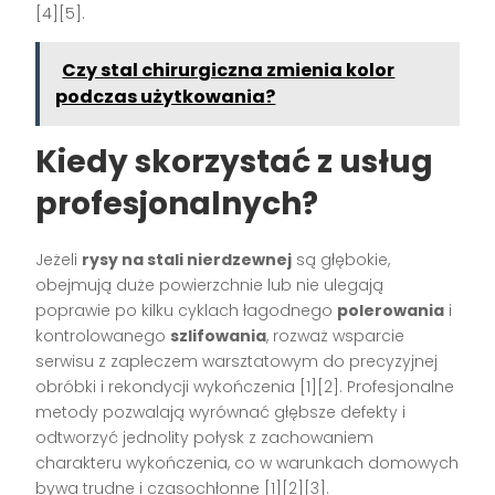
[4][5].
Czy stal chirurgiczna zmienia kolor
podczas użytkowania?
Kiedy skorzystać z usług
profesjonalnych?
Jeżeli
rysy na stali nierdzewnej
są głębokie,
obejmują duże powierzchnie lub nie ulegają
poprawie po kilku cyklach łagodnego
polerowania
i
kontrolowanego
szlifowania
, rozważ wsparcie
serwisu z zapleczem warsztatowym do precyzyjnej
obróbki i rekondycji wykończenia [1][2]. Profesjonalne
metody pozwalają wyrównać głębsze defekty i
odtworzyć jednolity połysk z zachowaniem
charakteru wykończenia, co w warunkach domowych
bywa trudne i czasochłonne [1][2][3].