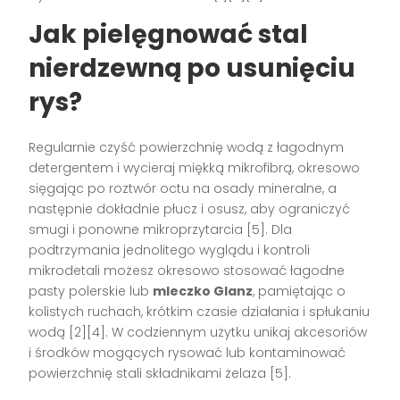
Jak pielęgnować stal
nierdzewną po usunięciu
rys?
Regularnie czyść powierzchnię wodą z łagodnym
detergentem i wycieraj miękką mikrofibrą, okresowo
sięgając po roztwór octu na osady mineralne, a
następnie dokładnie płucz i osusz, aby ograniczyć
smugi i ponowne mikroprzytarcia [5]. Dla
podtrzymania jednolitego wyglądu i kontroli
mikrodetali możesz okresowo stosować łagodne
pasty polerskie lub
mleczko Glanz
, pamiętając o
kolistych ruchach, krótkim czasie działania i spłukaniu
wodą [2][4]. W codziennym użytku unikaj akcesoriów
i środków mogących rysować lub kontaminować
powierzchnię stali składnikami żelaza [5].