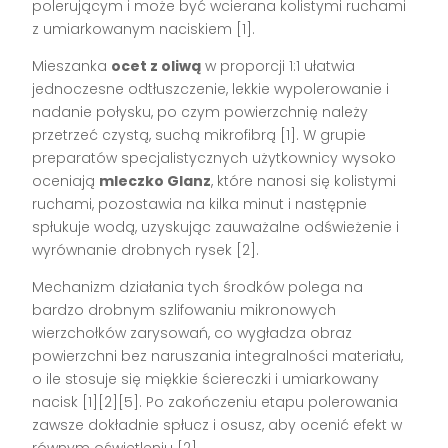
polerującym i może być wcierana kolistymi ruchami
z umiarkowanym naciskiem [1].
Mieszanka
ocet z oliwą
w proporcji 1:1 ułatwia
jednoczesne odtłuszczenie, lekkie wypolerowanie i
nadanie połysku, po czym powierzchnię należy
przetrzeć czystą, suchą mikrofibrą [1]. W grupie
preparatów specjalistycznych użytkownicy wysoko
oceniają
mleczko Glanz
, które nanosi się kolistymi
ruchami, pozostawia na kilka minut i następnie
spłukuje wodą, uzyskując zauważalne odświeżenie i
wyrównanie drobnych rysek [2].
Mechanizm działania tych środków polega na
bardzo drobnym szlifowaniu mikronowych
wierzchołków zarysowań, co wygładza obraz
powierzchni bez naruszania integralności materiału,
o ile stosuje się miękkie ściereczki i umiarkowany
nacisk [1][2][5]. Po zakończeniu etapu polerowania
zawsze dokładnie spłucz i osusz, aby ocenić efekt w