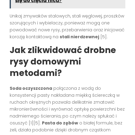
się do cięcia filcu?
Unikaj zmywaków stalowych, stali węglowej, proszków
szorujących i wybielaczy, ponieważ mogą one
powodować nowe rysy, przebarwienia oraz inicjować
korozję kontaktową na
stali nierdzewnej
[5].
Jak zlikwidować drobne
rysy domowymi
metodami?
Soda oczyszczona
połączona z wodą do
konsystencji pasty nakładana miękką ściereczką w
ruchach okrężnych pozwala delikatnie zmatowić
mikronierówności i wyrównać optykę powierzchni bez
nadmiernego ścierania, po czym należy spłukać i
osuszyć [1][5].
Pasta do zębów
o białej formule, bez
żeli, działa podobnie dzięki drobnym cząstkom