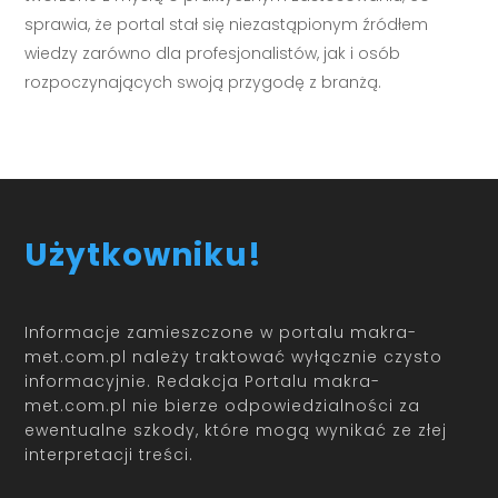
sprawia, że portal stał się niezastąpionym źródłem
wiedzy zarówno dla profesjonalistów, jak i osób
rozpoczynających swoją przygodę z branżą.
Użytkowniku!
Informacje zamieszczone w portalu makra-
met.com.pl należy traktować wyłącznie czysto
informacyjnie. Redakcja Portalu makra-
met.com.pl nie bierze odpowiedzialności za
ewentualne szkody, które mogą wynikać ze złej
interpretacji treści.