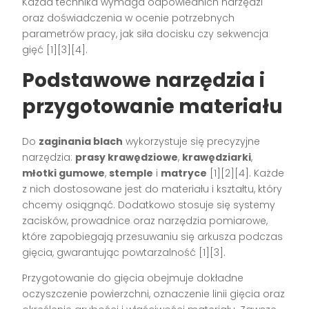
Każda technika wymaga odpowiednich narzędzi
oraz doświadczenia w ocenie potrzebnych
parametrów pracy, jak siła docisku czy sekwencja
gięć [1][3][4].
Podstawowe narzędzia i
przygotowanie materiału
Do
zaginania blach
wykorzystuje się precyzyjne
narzędzia:
prasy krawędziowe
,
krawędziarki
,
młotki gumowe
,
stemple
i
matryce
[1][2][4]. Każde
z nich dostosowane jest do materiału i kształtu, który
chcemy osiągnąć. Dodatkowo stosuje się systemy
zacisków, prowadnice oraz narzędzia pomiarowe,
które zapobiegają przesuwaniu się arkusza podczas
gięcia, gwarantując powtarzalność [1][3].
Przygotowanie do gięcia obejmuje dokładne
oczyszczenie powierzchni, oznaczenie linii gięcia oraz