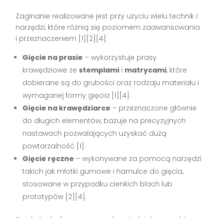
Zaginanie realizowane jest przy użyciu wielu technik i
narzędzi, które różnią się poziomem zaawansowania
i przeznaczeniem [1][2][4]:
Gięcie na prasie
– wykorzystuje prasy
krawędziowe ze
stemplami
i
matrycami
, które
dobierane są do grubości oraz rodzaju materiału i
wymaganej formy gięcia [1][4].
Gięcie na krawędziarce
– przeznaczone głównie
do długich elementów, bazuje na precyzyjnych
nastawach pozwalających uzyskać dużą
powtarzalność [1].
Gięcie ręczne
– wykonywane za pomocą narzędzi
takich jak młotki gumowe i hamulce do gięcia,
stosowane w przypadku cienkich blach lub
prototypów [2][4].