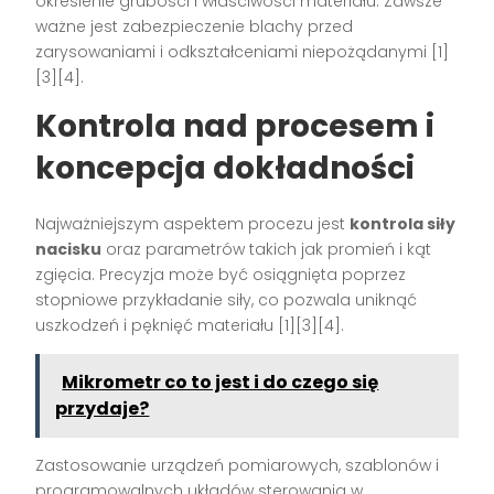
określenie grubości i właściwości materiału. Zawsze
ważne jest zabezpieczenie blachy przed
zarysowaniami i odkształceniami niepożądanymi [1]
[3][4].
Kontrola nad procesem i
koncepcja dokładności
Najważniejszym aspektem procezu jest
kontrola siły
nacisku
oraz parametrów takich jak promień i kąt
zgięcia. Precyzja może być osiągnięta poprzez
stopniowe przykładanie siły, co pozwala uniknąć
uszkodzeń i pęknięć materiału [1][3][4].
Mikrometr co to jest i do czego się
przydaje?
Zastosowanie urządzeń pomiarowych, szablonów i
programowalnych układów sterowania w