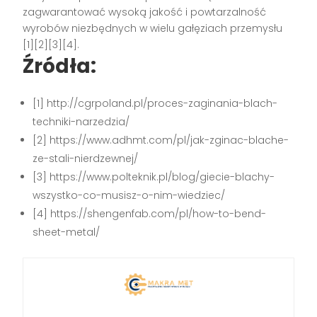
zagwarantować wysoką jakość i powtarzalność
wyrobów niezbędnych w wielu gałęziach przemysłu
[1][2][3][4].
Źródła:
[1] http://cgrpoland.pl/proces-zaginania-blach-
techniki-narzedzia/
[2] https://www.adhmt.com/pl/jak-zginac-blache-
ze-stali-nierdzewnej/
[3] https://www.polteknik.pl/blog/giecie-blachy-
wszystko-co-musisz-o-nim-wiedziec/
[4] https://shengenfab.com/pl/how-to-bend-
sheet-metal/