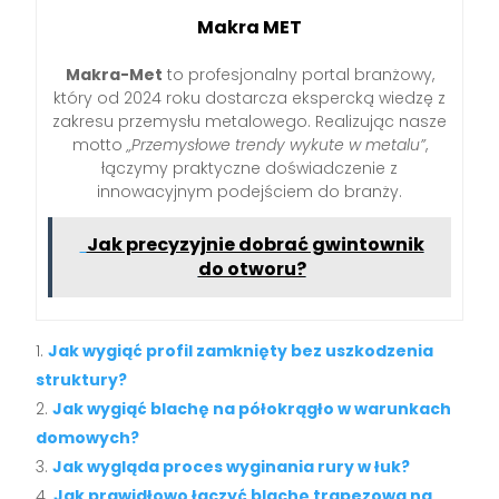
Makra MET
Makra-Met
to profesjonalny portal branżowy,
który od 2024 roku dostarcza ekspercką wiedzę z
zakresu przemysłu metalowego. Realizując nasze
motto
„Przemysłowe trendy wykute w metalu”
,
łączymy praktyczne doświadczenie z
innowacyjnym podejściem do branży.
Jak precyzyjnie dobrać gwintownik
do otworu?
Jak wygiąć profil zamknięty bez uszkodzenia
struktury?
Jak wygiąć blachę na półokrągło w warunkach
domowych?
Jak wygląda proces wyginania rury w łuk?
Jak prawidłowo łączyć blachę trapezową na