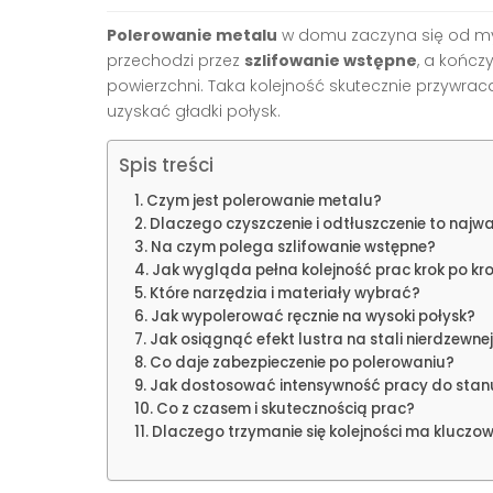
Polerowanie metalu
w domu zaczyna się od myc
przechodzi przez
szlifowanie wstępne
, a kończ
powierzchni. Taka kolejność skutecznie przywraca
uzyskać gładki połysk.
Spis treści
Czym jest polerowanie metalu?
Dlaczego czyszczenie i odtłuszczenie to najwa
Na czym polega szlifowanie wstępne?
Jak wygląda pełna kolejność prac krok po kr
Które narzędzia i materiały wybrać?
Jak wypolerować ręcznie na wysoki połysk?
Jak osiągnąć efekt lustra na stali nierdzewne
Co daje zabezpieczenie po polerowaniu?
Jak dostosować intensywność pracy do stanu
Co z czasem i skutecznością prac?
Dlaczego trzymanie się kolejności ma kluczo