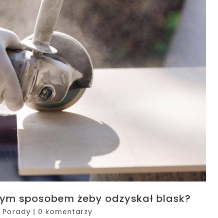
ym sposobem żeby odzyskał blask?
|
Porady
|
0 komentarzy