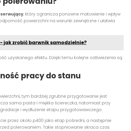
o polerowaniu?
nserwujący
, który ogranicza ponowne matowienie i wpływ
odporność powierzchni na warunki zewnętrzne i ułatwia
 jak zrobić barwnik samodzielnie?
ść uzyskanego efektu. Dzięki temu kolejne odświeżenia są
ność pracy do stanu
owierzchni, tym bardziej zgrubne przygotowanie jest
rcza sama pasta i miękka ściereczka, natomiast przy
e gradacje i wydłużenie etapu przygotowawczego.
ie przez około p400 jako etap pośredni, a następnie
przed polerowaniem. Takie stopniowanie skraca czas