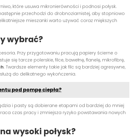
rniwo, które usuwa mikronierówności i podnosi połysk.
następnie przechodzi do drobnoziarnistej, aby stopniowo
likatniejsze mieszanki warto używać coraz miększych
ły wybrać?
esoria. Przy przygotowaniu pracują papiery ścierne o
się tarcze polerskie, filce, bawełnę, flanelę, mikrofibrę,
ch
. Twardsze elementy takie jak filc są bardziej agresywne,
ra służą do delikatnego wykończenia.
ntu pod pompę ciepła?
zędzia i pasty są dobierane etapami od bardziej do mniej
kraca czas pracy i zmniejsza ryzyko powstawania nowych
na wysoki połysk?