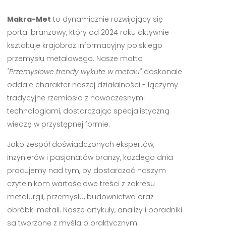
Makra-Met
to dynamicznie rozwijający się
portal branżowy, który od 2024 roku aktywnie
kształtuje krajobraz informacyjny polskiego
przemysłu metalowego. Nasze motto
"Przemysłowe trendy wykute w metalu"
doskonale
oddaje charakter naszej działalności - łączymy
tradycyjne rzemiosło z nowoczesnymi
technologiami, dostarczając specjalistyczną
wiedzę w przystępnej formie.
Jako zespół doświadczonych ekspertów,
inżynierów i pasjonatów branży, każdego dnia
pracujemy nad tym, by dostarczać naszym
czytelnikom wartościowe treści z zakresu
metalurgii, przemysłu, budownictwa oraz
obróbki metali. Nasze artykuły, analizy i poradniki
są tworzone z myślą o praktycznym