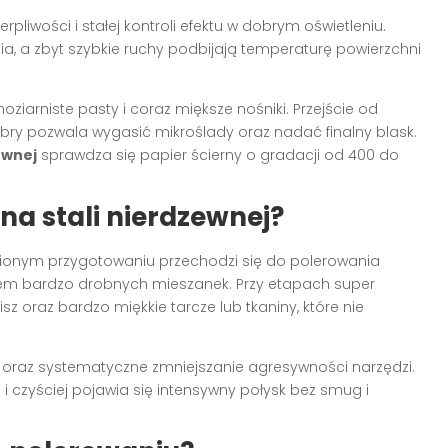
liwości i stałej kontroli efektu w dobrym oświetleniu.
a, a zbyt szybkie ruchy podbijają temperaturę powierzchni
ziarniste pasty i coraz miększe nośniki. Przejście od
fibry pozwala wygasić mikroślady oraz nadać finalny blask.
ewnej
sprawdza się papier ścierny o gradacji od 400 do
 na stali nierdzewnej?
obionym przygotowaniu przechodzi się do polerowania
iem bardzo drobnych mieszanek. Przy etapach super
z oraz bardzo miękkie tarcze lub tkaniny, które nie
 oraz systematyczne zmniejszanie agresywności narzędzi.
i czyściej pojawia się intensywny połysk bez smug i