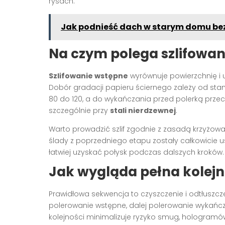
rysach.
Jak podnieść dach w starym domu bez
Na czym polega szlifowan
Szlifowanie wstępne
wyrównuje powierzchnię i
Dobór gradacji papieru ściernego zależy od sta
80 do 120, a do wykańczania przed polerką przec
szczególnie przy
stali nierdzewnej
.
Warto prowadzić szlif zgodnie z zasadą krzyżowani
ślady z poprzedniego etapu zostały całkowicie u
łatwiej uzyskać połysk podczas dalszych kroków.
Jak wygląda pełna kolejn
Prawidłowa sekwencja to czyszczenie i odtłuszcz
polerowanie wstępne, dalej polerowanie wykańcz
kolejności minimalizuje ryzyko smug, hologramó