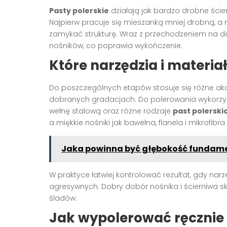
Pasty polerskie
działają jak bardzo drobne ście
Najpierw pracuje się mieszanką mniej drobną, a 
zamykać strukturę. Wraz z przechodzeniem na de
nośników, co poprawia wykończenie.
Które narzędzia i materia
Do poszczególnych etapów stosuje się różne akc
dobranych gradacjach. Do polerowania wykorzystuje 
wełnę stalową oraz różne rodzaje
past polerski
a miękkie nośniki jak bawełna, flanela i mikrofib
Jaka powinna być głębokość fundame
W praktyce łatwiej kontrolować rezultat, gdy nar
agresywnych. Dobry dobór nośnika i ścierniwa s
śladów.
Jak wypolerować ręcznie 