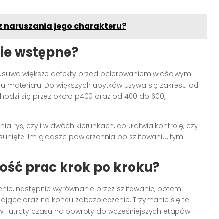
 naruszania jego charakteru?
ie wstępne?
 usuwa większe defekty przed polerowaniem właściwym.
nu materiału. Do większych ubytków używa się zakresu od
hodzi się przez około p400 oraz od 400 do 600,
a rys, czyli w dwóch kierunkach, co ułatwia kontrolę, czy
sunięte. Im gładsza powierzchnia po szlifowaniu, tym
ość prac krok po kroku?
enie, następnie wyrównanie przez szlifowanie, potem
ające oraz na końcu zabezpieczenie. Trzymanie się tej
w i utraty czasu na powroty do wcześniejszych etapów.