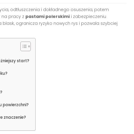
ia, odtłuszczenia i dokładnego osuszenia, potem
y na pracy z
pastami polerskimi
i zabezpieczeniu
 blask, ogranicza ryzyko nowych rys i pozwala szybciej
żniejszy start?
oku?
j?
 powierzchni?
we znaczenie?