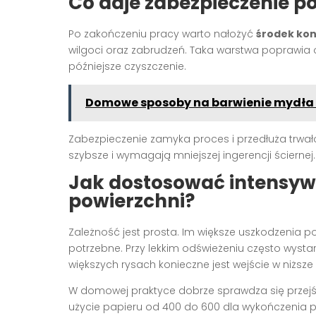
Co daje zabezpieczenie p
Po zakończeniu pracy warto nałożyć
środek ko
wilgoci oraz zabrudzeń. Taka warstwa poprawia 
późniejsze czyszczenie.
Domowe sposoby na barwienie mydła -
Zabezpieczenie zamyka proces i przedłuża trwało
szybsze i wymagają mniejszej ingerencji ściernej.
Jak dostosować intensyw
powierzchni?
Zależność jest prosta. Im większe uszkodzenia p
potrzebne. Przy lekkim odświeżeniu często wysta
większych rysach konieczne jest wejście w niższ
W domowej praktyce dobrze sprawdza się przejśc
użycie papieru od 400 do 600 dla wykończenia 