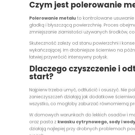
Czym jest polerowanie m
Polerowanie metalu
to kontrolowane usuwanie n
gładką i błyszczącą powierzchnię. Proces obejmu
zmniejszanie ziarnistości używanych środków, co 
Skuteczność zależy od stanu powierzchni i kon
wykańczającej. Im drobniejsze ścierniwo na póź
łatwiej przywrócić intensywny połysk.
Dlaczego czyszczenie i od
start?
Najpierw trzeba umyć, odtłuścić i osuszyć. Nie po
zanieczyszczeń działają jak dodatkowe ścierniw
wszystko, co mogłoby zaburzać równomierną pr
W domowych warunkach do lekkich osadów i ma
oraz pasta z
kwasku cytrynowego, sody i wod
działają najlepiej przy drobnych problemach powi