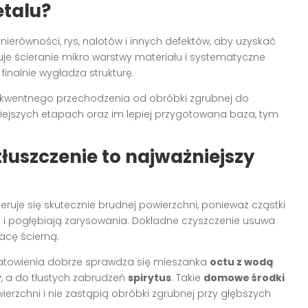
etalu?
ierówności, rys, nalotów i innych defektów, aby uzyskać
je ścieranie mikro warstwy materiału i systematyczne
finalnie wygładza strukturę.
sekwentnego przechodzenia od obróbki zgrubnej do
niejszych etapach oraz im lepiej przygotowana baza, tym
tłuszczenie to najważniejszy
leruje się skutecznie brudnej powierzchni, ponieważ cząstki
o i pogłębiają zarysowania. Dokładne czyszczenie usuwa
acę ścierną.
towienia dobrze sprawdza się mieszanka
octu z wodą
y
, a do tłustych zabrudzeń
spirytus
. Takie
domowe środki
erzchni i nie zastąpią obróbki zgrubnej przy głębszych