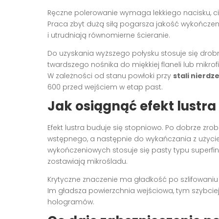
Ręczne polerowanie wymaga lekkiego nacisku, cierp
Praca zbyt dużą siłą pogarsza jakość wykończeni
i utrudniają równomierne ścieranie.
Do uzyskania wyższego połysku stosuje się drobno
twardszego nośnika do miękkiej flaneli lub mikro
W zależności od stanu powłoki przy
stali nierdz
600 przed wejściem w etap past.
Jak osiągnąć efekt lustra
Efekt lustra buduje się stopniowo. Po dobrze zr
wstępnego, a następnie do wykańczania z użyc
wykończeniowych stosuje się pasty typu superfinis
zostawiają mikrośladu.
Krytyczne znaczenie ma gładkość po szlifowaniu
Im gładsza powierzchnia wejściowa, tym szybciej 
hologramów.