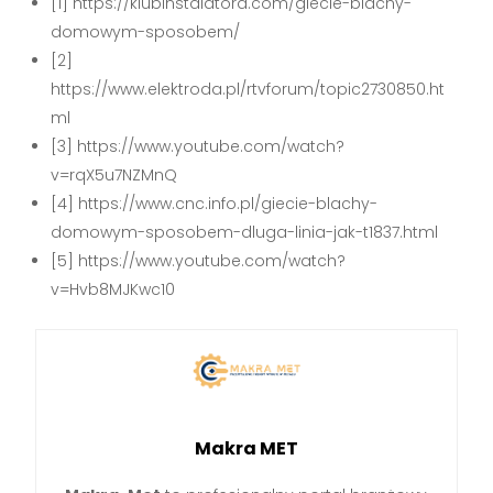
[1] https://klubinstalatora.com/giecie-blachy-
domowym-sposobem/
[2]
https://www.elektroda.pl/rtvforum/topic2730850.ht
ml
[3] https://www.youtube.com/watch?
v=rqX5u7NZMnQ
[4] https://www.cnc.info.pl/giecie-blachy-
domowym-sposobem-dluga-linia-jak-t1837.html
[5] https://www.youtube.com/watch?
v=Hvb8MJKwc10
Makra MET