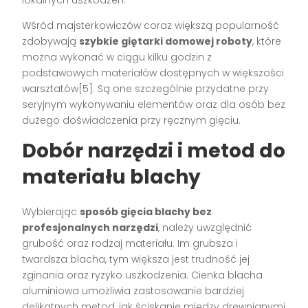
Wśród majsterkowiczów coraz większą popularność
zdobywają
szybkie giętarki domowej roboty
, które
można wykonać w ciągu kilku godzin z
podstawowych materiałów dostępnych w większości
warsztatów[5]. Są one szczególnie przydatne przy
seryjnym wykonywaniu elementów oraz dla osób bez
dużego doświadczenia przy ręcznym gięciu.
Dobór narzędzi i metod do
materiału blachy
Wybierając
sposób gięcia blachy bez
profesjonalnych narzędzi
, należy uwzględnić
grubość oraz rodzaj materiału. Im grubsza i
twardsza blacha, tym większa jest trudność jej
zginania oraz ryzyko uszkodzenia. Cienka blacha
aluminiowa umożliwia zastosowanie bardziej
delikatnych metod, jak ściskanie między drewnianymi