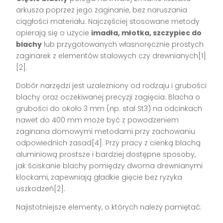
arkusza poprzez jego zaginanie, bez naruszania
ciągłości materiału. Najczęściej stosowane metody
opierają się o użycie
imadła, młotka, szczypiec do
blachy
lub przygotowanych własnoręcznie prostych
zaginarek z elementów stalowych czy drewnianych[1]
[2].
Dobór narzędzi jest uzależniony od rodzaju i grubości
blachy oraz oczekiwanej precyzji zagięcia. Blacha o
grubości do około 3 mm (np. stal St3) na odcinkach
nawet do 400 mm może być z powodzeniem
zaginana domowymi metodami przy zachowaniu
odpowiednich zasad[4]. Przy pracy z cienką blachą
aluminiową prostsze i bardziej dostępne sposoby,
jak ściskanie blachy pomiędzy dwoma drewnianymi
klockami, zapewniają gładkie gięcie bez ryzyka
uszkodzeń[2].
Najistotniejsze elementy, o których należy pamiętać: