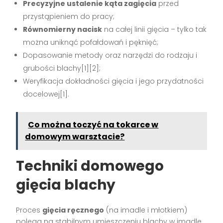
Precyzyjne ustalenie kąta zagięcia
przed
przystąpieniem do pracy;
Równomierny nacisk
na całej linii gięcia – tylko tak
można uniknąć pofałdowań i pęknięć;
Dopasowanie metody oraz narzędzi do rodzaju i
grubości blachy[1][2];
Weryfikacja dokładności gięcia i jego przydatności
docelowej[1].
Co można toczyć na tokarce w
domowym warsztacie?
Techniki domowego
gięcia blachy
Proces
gięcia ręcznego
(na imadle i młotkiem)
polega na stabilnym umieszczeniu blachy w imadle,