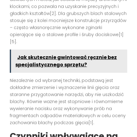
klockami, co pozwala na uzyskanie precyzyjnych i
gładkich kształtów[2]. Dla grubszych blach stalowych
stosuje się z kolei mocniejsze konstrukcje przyrządów
– często własnoręcznie wykonane zginarki
opierające się o stalowe profile i śruby dociskowe[1]
[5].
Jak skutecznie gwintować ręcznie bez
specjalistycznego sprzętu?
Niezależnie od wybranej techniki, podstawą jest
dokładne zmierzenie i wyznaczenie linii gięcia oraz
staranne przygotowanie narzędzi, aby nie uszkodzić
blachy. Równie ważne jest stopniowe i równomierne
wywieranie nacisku oraz wykonywanie prób na
fragmentach odpadów materiałowych w celu oceny
zachowania blachy podczas gięcia[1].
Czynniki wpływające na