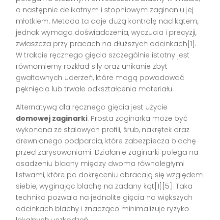
a następnie delikatnym i stopniowym zaginaniu jej
młotkiem. Metoda ta daje dużą kontrolę nad kątem,
jednak wymaga doświadczenia, wyczucia i precyzji,
zwłaszcza przy pracach na dłuższych odcinkach[1].
W trakcie ręcznego gięcia szczególnie istotny jest
równomierny rozkład siły oraz unikanie zbyt
gwałtownych uderzeń, które mogą powodować
pęknięcia lub trwałe odkształcenia materiału.
Alternatywą dla ręcznego gięcia jest użycie
domowej zaginarki
. Prosta zaginarka może być
wykonana ze stalowych profili, śrub, nakrętek oraz
drewnianego podparcia, które zabezpiecza blachę
przed zarysowaniami. Działanie zaginarki polega na
osadzeniu blachy między dwoma równoległymi
listwami, które po dokręceniu obracają się względem
siebie, wyginając blachę na zadany kąt[1][5]. Taka
technika pozwala na jednolite gięcia na większych
odcinkach blachy i znacząco minimalizuje ryzyko
lokalnych uszkodzeń.