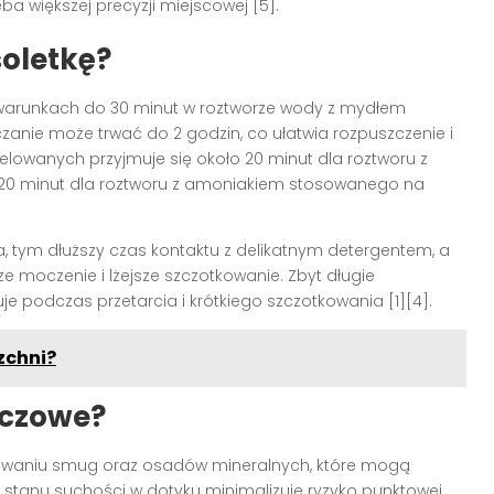
a większej precyzji miejscowej [5].
oletkę?
 warunkach do 30 minut w roztworze wody z mydłem
zanie może trwać do 2 godzin, co ułatwia rozpuszczenie i
lowanych przyjmuje się około 20 minut dla roztworu z
o 20 minut dla roztworu z amoniakiem stosowanego na
a, tym dłuższy czas kontaktu z delikatnym detergentem, a
e moczenie i lżejsze szczotkowanie. Zbyt długie
je podczas przetarcia i krótkiego szczotkowania [1][4].
zchni?
uczowe?
awaniu smug oraz osadów mineralnych, które mogą
 stanu suchości w dotyku minimalizuje ryzyko punktowej