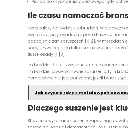
Pianka do czyszczenia punktowego, gdy potrzeb
Ile czasu namaczać brans
Czas zależy od rodzaju zabrudzeń. W typowych
wystarcza, przy osadach z potu i tłuszczu namac
odspojenie zanieczyszczeń [1][2]. W metodach ce
sodą używanego na folii aluminiowej oraz okoł
tłuste osady [1][3].
Im bardziej tłuste i związane z potem zabrudzeni
im bardziej powierzchowne zakurzenia, tym krótsz
namaczanie nie jest potrzebne, jeżeli brud ustępu
Jak czyścić rdzę z metalowych powier
Dlaczego suszenie jest kl
Starannie wykonane suszenie zapobiega powst
zostać po wodzie i detergentach. Wysuszenie do