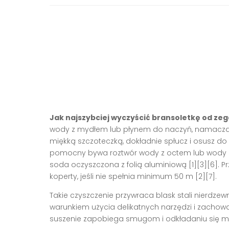
Jak najszybciej wyczyścić bransoletkę od 
wody z mydłem lub płynem do naczyń, namaczaj 
miękką szczoteczką, dokładnie spłucz i osusz do 
pomocny bywa roztwór wody z octem lub wody z
soda oczyszczona z folią aluminiową [1][3][6].
koperty, jeśli nie spełnia minimum 50 m [2][7].
Takie czyszczenie przywraca blask stali nierdzewn
warunkiem użycia delikatnych narzędzi i zachowan
suszenie zapobiega smugom i odkładaniu się min