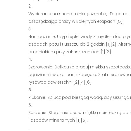
Wycieranie na sucho miękką szmatką. To potraf
oszczędzając pracy w kolejnych etapach [5].
Namaczanie. Użyj ciepłej wody z mydłem lub płyn
osadach potu i tłuszczu do 2 godzin [1][2]. Alt
amoniakiem przy zatłuszczeniach [1][3].
Szorowanie. Delikatnie pracuj miękką szczoteczk
ogniwami i w okolicach zapięcia. Stal nierdzewna t
rysować powierzchni [2][4][6].
Płukanie. Spłucz pod bieżącą wodą, aby usunąć r
Suszenie. Starannie osusz miękką ściereczką d
i osadów mineralnych [1][5].