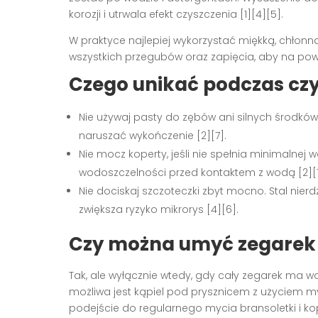
korozji i utrwala efekt czyszczenia [1][4][5].
W praktyce najlepiej wykorzystać miękką, chłonn
wszystkich przegubów oraz zapięcia, aby na powi
Czego unikać podczas cz
Nie używaj pasty do zębów ani silnych środkó
naruszać wykończenie [2][7].
Nie mocz koperty, jeśli nie spełnia minimalne
wodoszczelności przed kontaktem z wodą [2][7
Nie dociskaj szczoteczki zbyt mocno. Stal nier
zwiększa ryzyko mikrorys [4][6].
Czy można umyć zegarek
Tak, ale wyłącznie wtedy, gdy cały zegarek ma 
możliwa jest kąpiel pod prysznicem z użyciem myd
podejście do regularnego mycia bransoletki i kop