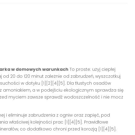
zegarka w domowych warunkach
To proste: użyj ciepłej
od 20 do 120 minut zależnie od zabrudzeń, wyszczotkuj
suchości w dotyku [1][2][4][5]. Dla tłustych osadów
 amoniakiem, a w podejściu ekologicznym sprawdza się
 Przed myciem zawsze sprawdź wodoszczelność i nie mocz
ej i eliminuje zabrudzenia z ogniw oraz zapięć, pod
ia właściwej kolejności prac [1][4][5]. Prawidłowe
erałów, co dodatkowo chroni przed korozją [1][4][5].