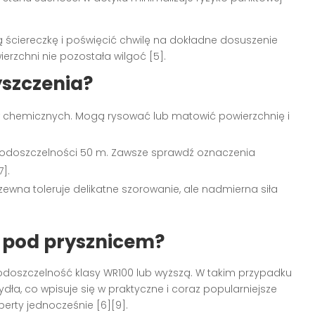
ą ściereczkę i poświęcić chwilę na dokładne dosuszenie
erzchni nie pozostała wilgoć [5].
yszczenia?
w chemicznych. Mogą rysować lub matowić powierzchnię i
j wodoszczelności 50 m. Zawsze sprawdź oznaczenia
].
dzewna toleruje delikatne szorowanie, ale nadmierna siła
 pod prysznicem?
wodoszczelność klasy WR100 lub wyższą. W takim przypadku
ła, co wpisuje się w praktyczne i coraz popularniejsze
erty jednocześnie [6][9].