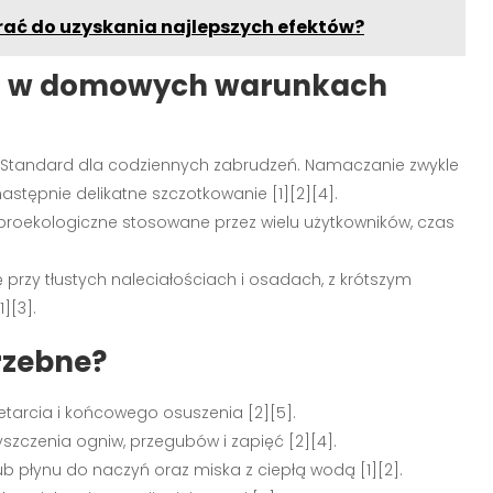
rać do uzyskania najlepszych efektów?
ia w domowych warunkach
 Standard dla codziennych zabrudzeń. Namaczanie zwykle
astępnie delikatne szczotkowanie [1][2][4].
 proekologiczne stosowane przez wielu użytkowników, czas
rzy tłustych naleciałościach i osadach, z krótszym
][3].
rzebne?
tarcia i końcowego osuszenia [2][5].
zczenia ogniw, przegubów i zapięć [2][4].
ub płynu do naczyń oraz miska z ciepłą wodą [1][2].