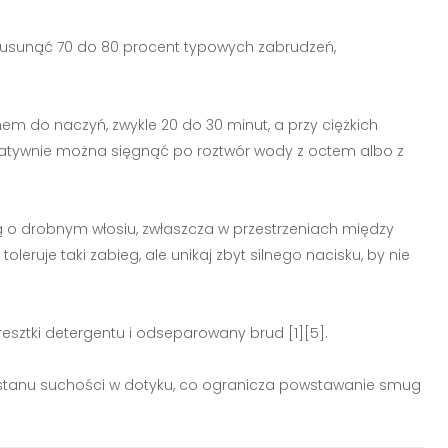
i usunąć 70 do 80 procent typowych zabrudzeń,
em do naczyń, zwykle 20 do 30 minut, a przy ciężkich
ernatywnie można sięgnąć po roztwór wody z octem albo z
ą o drobnym włosiu, zwłaszcza w przestrzeniach między
oleruje taki zabieg, ale unikaj zbyt silnego nacisku, by nie
esztki detergentu i odseparowany brud [1][5].
o stanu suchości w dotyku, co ogranicza powstawanie smug