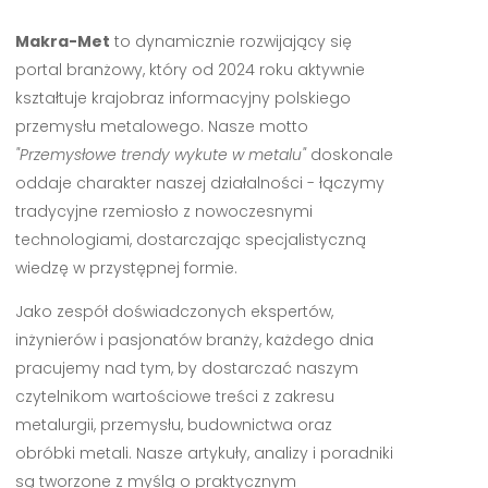
Makra-Met
to dynamicznie rozwijający się
portal branżowy, który od 2024 roku aktywnie
kształtuje krajobraz informacyjny polskiego
przemysłu metalowego. Nasze motto
"Przemysłowe trendy wykute w metalu"
doskonale
oddaje charakter naszej działalności - łączymy
tradycyjne rzemiosło z nowoczesnymi
technologiami, dostarczając specjalistyczną
wiedzę w przystępnej formie.
Jako zespół doświadczonych ekspertów,
inżynierów i pasjonatów branży, każdego dnia
pracujemy nad tym, by dostarczać naszym
czytelnikom wartościowe treści z zakresu
metalurgii, przemysłu, budownictwa oraz
obróbki metali. Nasze artykuły, analizy i poradniki
są tworzone z myślą o praktycznym