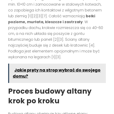
min. 10×10 cm i zamocowane w stalowych kotwach,
co zapobiega ich kontaktowi z wilgotnym betonem
lub ziemią
[1][2][3][7]
. Całość wzmacniają
belki
poziome, murłata, kleszcze i zastrzały
. W
przypadku dachu, krokwie rozmieszcza się co 40-60
cm, a na nich układa się poszycie z gontu
bitumicznego lub paneli
[2][3]
. Ściany altany
najczęściej buduje się z desek lub kratownic
[4]
.
Podłoga jest elementem opcjonalnym i może być
wykonana na legarach
[1][3]
.
Jakie pręty na strop wybrać do swojego
domu?
Proces budowy altany
krok po kroku
Budowa altany obejmuje trzy główne etapy: