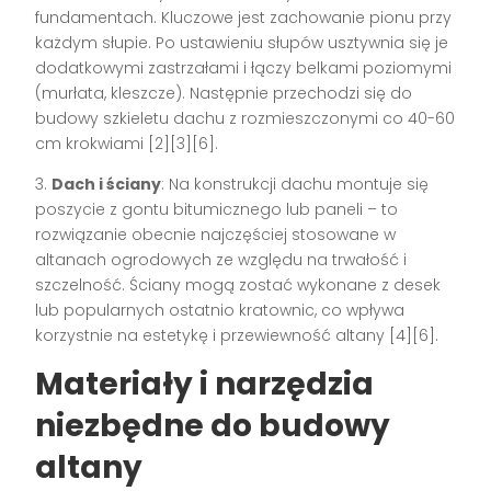
fundamentach. Kluczowe jest zachowanie pionu przy
każdym słupie. Po ustawieniu słupów usztywnia się je
dodatkowymi zastrzałami i łączy belkami poziomymi
(murłata, kleszcze). Następnie przechodzi się do
budowy szkieletu dachu z rozmieszczonymi co 40-60
cm krokwiami
[2][3][6]
.
3.
Dach i ściany
: Na konstrukcji dachu montuje się
poszycie z gontu bitumicznego lub paneli – to
rozwiązanie obecnie najczęściej stosowane w
altanach ogrodowych ze względu na trwałość i
szczelność. Ściany mogą zostać wykonane z desek
lub popularnych ostatnio kratownic, co wpływa
korzystnie na estetykę i przewiewność altany
[4][6]
.
Materiały i narzędzia
niezbędne do budowy
altany