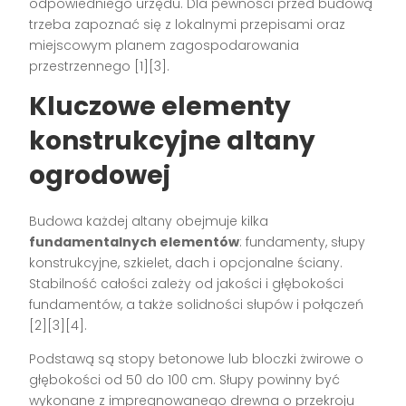
odpowiedniego urzędu. Dla pewności przed budową
trzeba zapoznać się z lokalnymi przepisami oraz
miejscowym planem zagospodarowania
przestrzennego
[1][3]
.
Kluczowe elementy
konstrukcyjne altany
ogrodowej
Budowa każdej altany obejmuje kilka
fundamentalnych elementów
: fundamenty, słupy
konstrukcyjne, szkielet, dach i opcjonalne ściany.
Stabilność całości zależy od jakości i głębokości
fundamentów, a także solidności słupów i połączeń
[2][3][4]
.
Podstawą są stopy betonowe lub bloczki żwirowe o
głębokości od 50 do 100 cm. Słupy powinny być
wykonane z impregnowanego drewna o przekroju