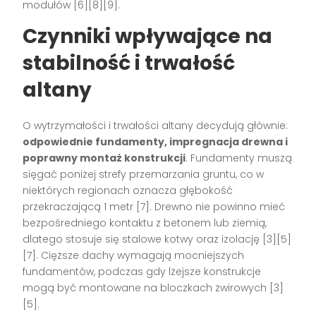
modułów
[6][8][9]
.
Czynniki wpływające na
stabilność i trwałość
altany
O wytrzymałości i trwałości altany decydują głównie:
odpowiednie fundamenty, impregnacja drewna i
poprawny montaż konstrukcji
. Fundamenty muszą
sięgać poniżej strefy przemarzania gruntu, co w
niektórych regionach oznacza głębokość
przekraczającą 1 metr
[7]
. Drewno nie powinno mieć
bezpośredniego kontaktu z betonem lub ziemią,
dlatego stosuje się stalowe kotwy oraz izolację
[3][5]
[7]
. Cięższe dachy wymagają mocniejszych
fundamentów, podczas gdy lżejsze konstrukcje
mogą być montowane na bloczkach żwirowych
[3]
[5]
.