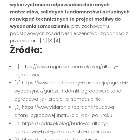
wykorzystaniem odpowiednio dobranych
materiałów, solidnych fundamentów i aktualnych
rozwiązań technicznych to projekt możliwy do
wykonania samodzielnie
, przy zachowaniu
podstawowych zasad bezpieczeństwa i zgodności z
przepisami
[1][2][3][4]
.
Źródła:
[1] https://www.mgprojekt.com.pl/blog/altany-
ogrodowe/
[2] https://www.obi.pl/porady-i-inspiracje/ogrod-i-
wypoczynek/garaze-i-domki-ogrodowe/altana-
ogrodowa-jak-zrobic-ja-samodzielnie
[3] https://www.vidaron.pl/poradnik/budowa-
altany-ogrodowej-instrukcja-krok-po-kroku
[4] https://kadax.pl/blog/budowa-altany-
ogrodowej-krok-po-kroku-lista-materialow
[5] https://pl.ryobitools.eu/zainspiruj-