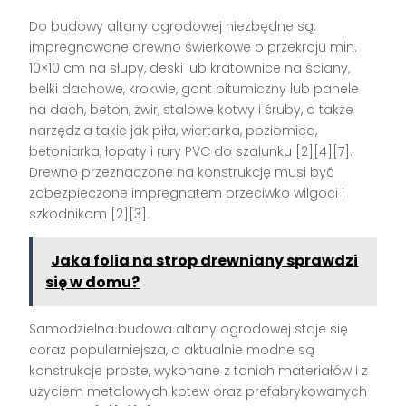
Do budowy altany ogrodowej niezbędne są:
impregnowane drewno świerkowe o przekroju min.
10×10 cm na słupy, deski lub kratownice na ściany,
belki dachowe, krokwie, gont bitumiczny lub panele
na dach, beton, żwir, stalowe kotwy i śruby, a także
narzędzia takie jak piła, wiertarka, poziomica,
betoniarka, łopaty i rury PVC do szalunku
[2][4][7]
.
Drewno przeznaczone na konstrukcję musi być
zabezpieczone impregnatem przeciwko wilgoci i
szkodnikom
[2][3]
.
Jaka folia na strop drewniany sprawdzi
się w domu?
Samodzielna budowa altany ogrodowej staje się
coraz popularniejsza, a aktualnie modne są
konstrukcje proste, wykonane z tanich materiałów i z
użyciem metalowych kotew oraz prefabrykowanych