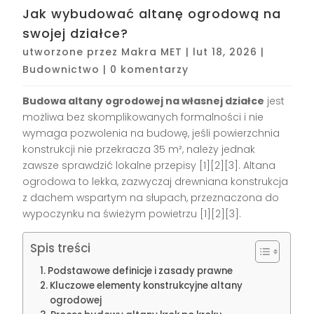
Jak wybudować altanę ogrodową na
swojej działce?
utworzone przez
Makra MET
|
lut 18, 2026
|
Budownictwo
|
0 komentarzy
Budowa altany ogrodowej na własnej działce
jest
możliwa bez skomplikowanych formalności i nie
wymaga pozwolenia na budowę, jeśli powierzchnia
konstrukcji nie przekracza 35 m², należy jednak
zawsze sprawdzić lokalne przepisy
[1][2][3]
. Altana
ogrodowa to lekka, zazwyczaj drewniana konstrukcja
z dachem wspartym na słupach, przeznaczona do
wypoczynku na świeżym powietrzu
[1][2][3]
.
Spis treści
Podstawowe definicje i zasady prawne
Kluczowe elementy konstrukcyjne altany
ogrodowej