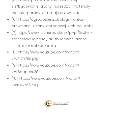
sie/budowanie-altany-narzedzia-materialy-i-
techniki-porady-dla-majsterkowicza/
[6] https://ogrodosfera.pl/blog/montaz-
drewnianej-altany-ogrodowej-krok-po-kroku
[7] https://www.fischerpolska.pl/pl-pl/fischer-
stories/aktualnosci/jak-zbudowac-altane-
instrukcja-krok-po-kroku
[8] https://www.youtube.com/watch?
v=zErCY2RfgOg
[9] https://www.youtube.com/watch?
v=k6qL1pUnK38
[10] https://www.youtube.com/watch?
v=tK1oZro6PUQ