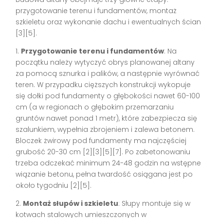
przygotowanie terenu i fundamentów, montaż
szkieletu oraz wykonanie dachu i ewentualnych ścian
[3][5]
.
1.
Przygotowanie terenu i fundamentów
: Na
początku należy wytyczyć obrys planowanej altany
za pomocą sznurka i palików, a następnie wyrównać
teren. W przypadku cięższych konstrukcji wykopuje
się dołki pod fundamenty o głębokości nawet 60-100
cm (a w regionach o głębokim przemarzaniu
gruntów nawet ponad 1 metr), które zabezpiecza się
szalunkiem, wypełnia zbrojeniem i zalewa betonem.
Bloczek żwirowy pod fundamenty ma najczęściej
grubość 20-30 cm
[2][3][5][7]
. Po zabetonowaniu
trzeba odczekać minimum 24-48 godzin na wstępne
wiązanie betonu, pełna twardość osiągana jest po
około tygodniu
[2][5]
.
2.
Montaż słupów i szkieletu
: Słupy montuje się w
kotwach stalowych umieszczonych w