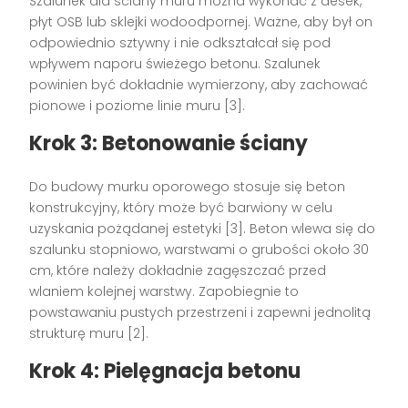
Szalunek dla ściany muru można wykonać z desek,
płyt OSB lub sklejki wodoodpornej. Ważne, aby był on
odpowiednio sztywny i nie odkształcał się pod
wpływem naporu świeżego betonu. Szalunek
powinien być dokładnie wymierzony, aby zachować
pionowe i poziome linie muru [3].
Krok 3: Betonowanie ściany
Do budowy murku oporowego stosuje się beton
konstrukcyjny, który może być barwiony w celu
uzyskania pożądanej estetyki [3]. Beton wlewa się do
szalunku stopniowo, warstwami o grubości około 30
cm, które należy dokładnie zagęszczać przed
wlaniem kolejnej warstwy. Zapobiegnie to
powstawaniu pustych przestrzeni i zapewni jednolitą
strukturę muru [2].
Krok 4: Pielęgnacja betonu