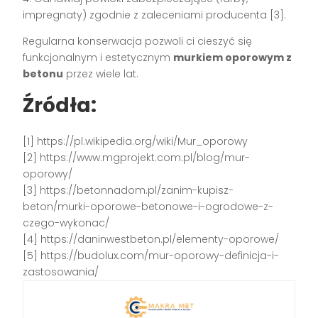
impregnaty) zgodnie z zaleceniami producenta [3].
Regularna konserwacja pozwoli ci cieszyć się
funkcjonalnym i estetycznym
murkiem oporowym z
betonu
przez wiele lat.
Źródła:
[1] https://pl.wikipedia.org/wiki/Mur_oporowy
[2] https://www.mgprojekt.com.pl/blog/mur-
oporowy/
[3] https://betonnadom.pl/zanim-kupisz-
beton/murki-oporowe-betonowe-i-ogrodowe-z-
czego-wykonac/
[4] https://daninwestbeton.pl/elementy-oporowe/
[5] https://budolux.com/mur-oporowy-definicja-i-
zastosowania/