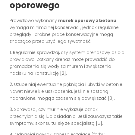
oporowego
Prawidłowo wykonany
murek oporowy z betonu
wymaga minimalnej konserwacji, jednak regularne
przeglądy i drobne prace konserwacyjne mogą
znacząco przedłużyć jego żywotność.
1. Regularnie sprawdzaj, czy system drenażowy działa
prawidłowo. Zatkany drenaż może prowadzić do
gromadzenia się wody za murem i zwiększenia
nacisku na konstrukcję [2].
2. Uzupełniaj ewentualne pęknięcia i ubytki w betonie.
Nawet niewielkie uszkodzenia, jeśli nie zostaną
naprawione, mogą z czasem się powiększać [3].
3. Sprawdzaj, czy mur nie wykazuje oznak
przechylania się lub osiadania. Jeśli zauważysz takie
symptomy, skonsultuj się ze specjalistą [5].
4. Odnawiaj powłoki zabezpieczające (farby,