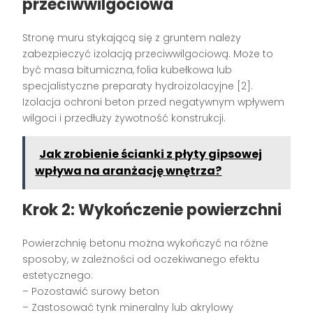
przeciwwilgociowa
Stronę muru stykającą się z gruntem należy
zabezpieczyć izolacją przeciwwilgociową. Może to
być masa bitumiczna, folia kubełkowa lub
specjalistyczne preparaty hydroizolacyjne [2].
Izolacja ochroni beton przed negatywnym wpływem
wilgoci i przedłuży żywotność konstrukcji.
Jak zrobienie ścianki z płyty gipsowej
wpływa na aranżację wnętrza?
Krok 2: Wykończenie powierzchni
Powierzchnię betonu można wykończyć na różne
sposoby, w zależności od oczekiwanego efektu
estetycznego:
– Pozostawić surowy beton
– Zastosować tynk mineralny lub akrylowy