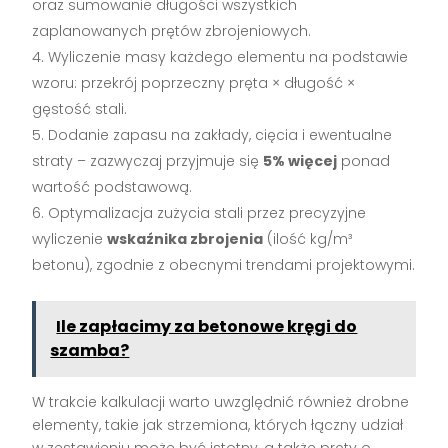
oraz sumowanie długości wszystkich
zaplanowanych prętów zbrojeniowych.
Wyliczenie masy każdego elementu na podstawie
wzoru: przekrój poprzeczny pręta × długość ×
gęstość stali.
Dodanie zapasu na zakłady, cięcia i ewentualne
straty – zazwyczaj przyjmuje się
5% więcej
ponad
wartość podstawową.
Optymalizacja zużycia stali przez precyzyjne
wyliczenie
wskaźnika zbrojenia
(ilość kg/m³
betonu), zgodnie z obecnymi trendami projektowymi.
Ile zapłacimy za betonowe kręgi do
szamba?
W trakcie kalkulacji warto uwzględnić również drobne
elementy, takie jak strzemiona, których łączny udział