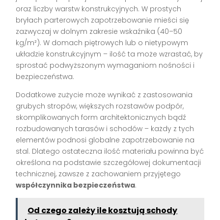
oraz liczby warstw konstrukcyjnych. W prostych
bryłach parterowych zapotrzebowanie mieści się
zazwyczaj w dolnym zakresie wskaźnika (40–50
kg/m²). W domach piętrowych lub o nietypowym
układzie konstrukcyjnym – ilość ta może wzrastać, by
sprostać podwyższonym wymaganiom nośności i
bezpieczeństwa.
Dodatkowe zużycie może wynikać z zastosowania
grubych stropów, większych rozstawów podpór,
skomplikowanych form architektonicznych bądź
rozbudowanych tarasów i schodów – każdy z tych
elementów podnosi globalne zapotrzebowanie na
stal. Dlatego ostateczna ilość materiału powinna być
określona na podstawie szczegółowej dokumentacji
technicznej, zawsze z zachowaniem przyjętego
współczynnika bezpieczeństwa
.
Od czego zależy ile kosztują schody