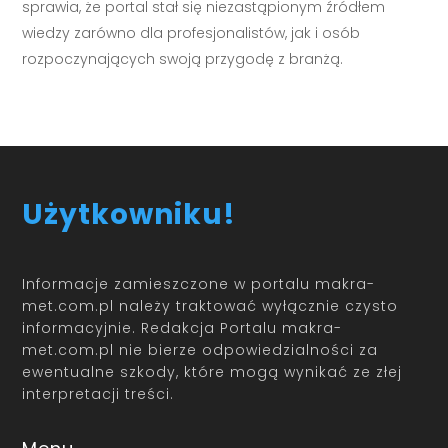
sprawia, że portal stał się niezastąpionym źródłem
wiedzy zarówno dla profesjonalistów, jak i osób
rozpoczynających swoją przygodę z branżą.
Użytkowniku!
Informacje zamieszczone w portalu makra-
met.com.pl należy traktować wyłącznie czysto
informacyjnie. Redakcja Portalu makra-
met.com.pl nie bierze odpowiedzialności za
ewentualne szkody, które mogą wynikać ze złej
interpretacji treści.