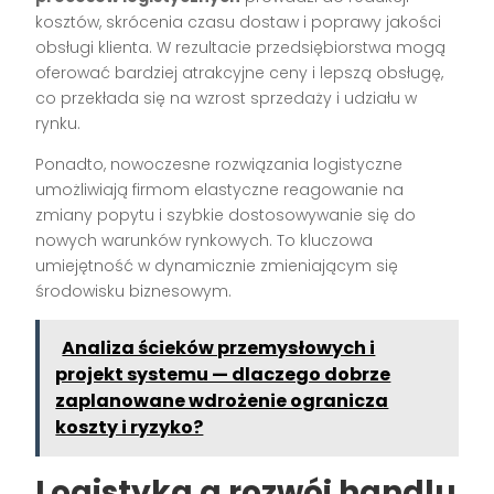
kosztów, skrócenia czasu dostaw i poprawy jakości
obsługi klienta. W rezultacie przedsiębiorstwa mogą
oferować bardziej atrakcyjne ceny i lepszą obsługę,
co przekłada się na wzrost sprzedaży i udziału w
rynku.
Ponadto, nowoczesne rozwiązania logistyczne
umożliwiają firmom elastyczne reagowanie na
zmiany popytu i szybkie dostosowywanie się do
nowych warunków rynkowych. To kluczowa
umiejętność w dynamicznie zmieniającym się
środowisku biznesowym.
Analiza ścieków przemysłowych i
projekt systemu — dlaczego dobrze
zaplanowane wdrożenie ogranicza
koszty i ryzyko?
Logistyka a rozwój handlu