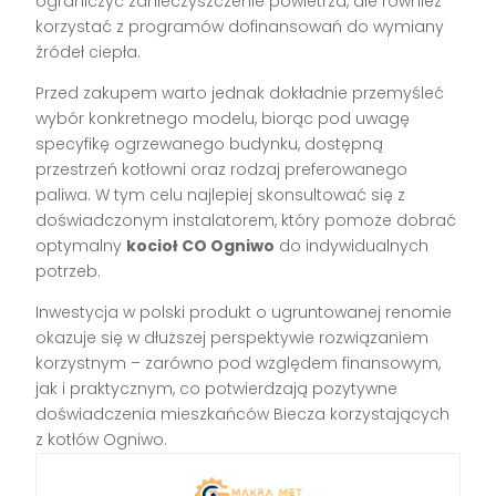
ograniczyć zanieczyszczenie powietrza, ale również
korzystać z programów dofinansowań do wymiany
źródeł ciepła.
Przed zakupem warto jednak dokładnie przemyśleć
wybór konkretnego modelu, biorąc pod uwagę
specyfikę ogrzewanego budynku, dostępną
przestrzeń kotłowni oraz rodzaj preferowanego
paliwa. W tym celu najlepiej skonsultować się z
doświadczonym instalatorem, który pomoże dobrać
optymalny
kocioł CO Ogniwo
do indywidualnych
potrzeb.
Inwestycja w polski produkt o ugruntowanej renomie
okazuje się w dłuższej perspektywie rozwiązaniem
korzystnym – zarówno pod względem finansowym,
jak i praktycznym, co potwierdzają pozytywne
doświadczenia mieszkańców Biecza korzystających
z kotłów Ogniwo.