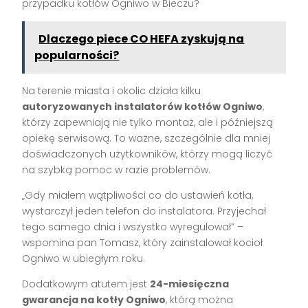
przypadku kotłów Ogniwo w Bieczu?
Dlaczego piece CO HEFA zyskują na
popularności?
Na terenie miasta i okolic działa kilku
autoryzowanych instalatorów kotłów Ogniwo
,
którzy zapewniają nie tylko montaż, ale i późniejszą
opiekę serwisową. To ważne, szczególnie dla mniej
doświadczonych użytkowników, którzy mogą liczyć
na szybką pomoc w razie problemów.
„Gdy miałem wątpliwości co do ustawień kotła,
wystarczył jeden telefon do instalatora. Przyjechał
tego samego dnia i wszystko wyregulował” –
wspomina pan Tomasz, który zainstalował kocioł
Ogniwo w ubiegłym roku.
Dodatkowym atutem jest
24-miesięczna
gwarancja na kotły Ogniwo
, którą można