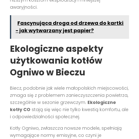
niższym kosztom eksploatacji i mniejszej
awaryjności.
Fascynująca droga od drzewa do kartki
- jak wytwarzany jest papier?
Ekologiczne aspekty
użytkowania kotłów
Ogniwo w Bieczu
Biecz, podobnie jak wiele małopolskich miejscowości,
zmaga się z problemem zanieczyszczenia powietrza,
szczególnie w sezonie grzewczym.
Ekologiczne
kotły CO
stają się więc nie tylko kwestią komfortu, ale
i odpowiedzialności społecznej.
Kotły Ogniwo, zwłaszcza nowsze modele, spełniają
wymagające normy emisyjne, co czyni je