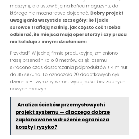
maszynę, ale ustawić ją na końcu magazynu, do
którego nie można łatwo dojechać.
Dobry projekt
uwzględnia wszystkie szczegóły: ile i jakie
surowce trafiają na linię, jak często coś trzeba
odbierać, ile miejsca mają operatorzy i czy praca
nie koliduje z innymi działaniami
.
Przykład? W jednej firmie produkcyjnej zmieniono
trasę przenośnika o 8 metrów, dzięki czemu
skrócono czas dostarczania półproduktów z 4 minut
do 45 sekund. To oznaczało 20 dodatkowych cykli
dziennie – i wyraźny wzrost wydajności bez żadnych
nowych maszyn.
Analiza ścieków przemysłowych i
projekt systemu — dlaczego dobrze
zaplanowane wdrożenie ogranicza
koszty i ryzyko?