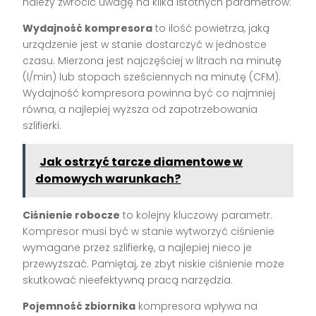
należy zwrócić uwagę na kilka istotnych parametrów:
Wydajność kompresora
to ilość powietrza, jaką
urządzenie jest w stanie dostarczyć w jednostce
czasu. Mierzona jest najczęściej w litrach na minutę
(l/min) lub stopach sześciennych na minutę (CFM).
Wydajność kompresora powinna być co najmniej
równa, a najlepiej wyższa od zapotrzebowania
szlifierki.
Jak ostrzyć tarcze diamentowe w
domowych warunkach?
Ciśnienie robocze
to kolejny kluczowy parametr.
Kompresor musi być w stanie wytworzyć ciśnienie
wymagane przez szlifierkę, a najlepiej nieco je
przewyższać. Pamiętaj, że zbyt niskie ciśnienie może
skutkować nieefektywną pracą narzędzia.
Pojemność zbiornika
kompresora wpływa na