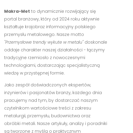
Makra-Met
to dynamicznie rozwijający się
portal branżowy, który od 2024 roku aktywnie
kształtuje krajobraz informacyjny polskiego
przemysłu metalowego. Nasze motto
"Przemysłowe trendy wykute w metalu"
doskonale
oddaje charakter naszej działalności - łączymy
tradycyjne rzemiosło z nowoczesnymi
technologiami, dostarczając specjalistyczną
wiedzę w przystępnej formie.
Jako zespół doświadczonych ekspertów,
inżynierów i pasjonatów branży, każdego dnia
pracujemy nad tym, by dostarczać naszym
czytelnikom wartościowe treści z zakresu
metalurgii, przemysłu, budownictwa oraz
obróbki metali. Nasze artykuły, analizy i poradniki
są tworzone z myślą o praktycznym