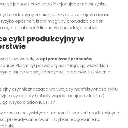
wując jednocześnie satysfakcjonującą marżę zysku.
ykl produkcyjny zmniejsza ryzyko przestojów i awarii.
 ryzyko opóźnień, które mogłyby prowadzić do kar
da się na stabilność finansową przedsiębiorstwa.
ce cykl produkcyjny w
rstwie
ywa kluczową rolę w
optymalizacji procesów
Resource Planning) pozwalają na integrację wszystkich
zynia się do lepszej koordynacji procesów i skrócenia
olejny czynnik znacząco wpływający na efektywność cyklu.
yjne czy coboty (roboty współpracujące z ludźmi)
jąc ryzyko błędów ludzkich.
h w czasie rzeczywistym z maszyn i urządzeń produkcyjnych.
ci, przewidywanie awarii i szybkie reagowanie na
odukcji.