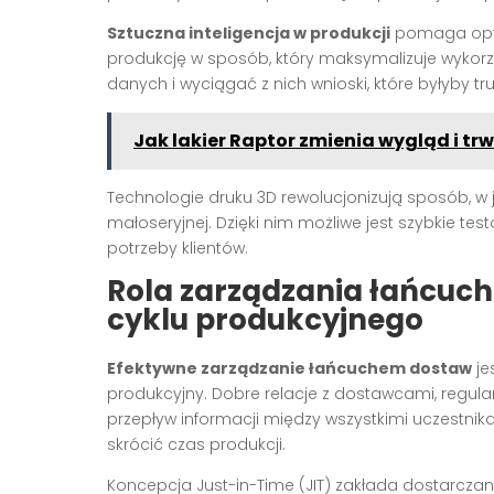
Sztuczna inteligencja w produkcji
pomaga opty
produkcję w sposób, który maksymalizuje wykor
danych i wyciągać z nich wnioski, które byłyby t
Jak lakier Raptor zmienia wygląd i tr
Technologie druku 3D rewolucjonizują sposób, w 
małoseryjnej. Dzięki nim możliwe jest szybkie t
potrzeby klientów.
Rola zarządzania łańcuc
cyklu produkcyjnego
Efektywne zarządzanie łańcuchem dostaw
je
produkcyjny. Dobre relacje z dostawcami, regu
przepływ informacji między wszystkimi uczestni
skrócić czas produkcji.
Koncepcja Just-in-Time (JIT) zakłada dostarcza