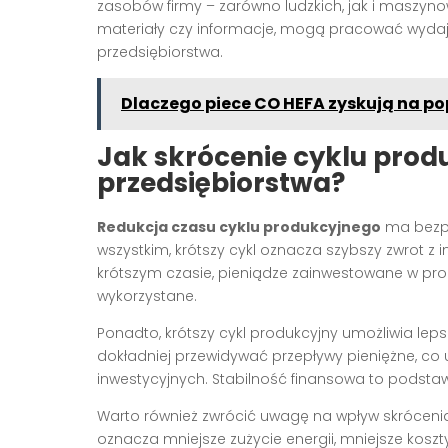
zasobów firmy – zarówno ludzkich, jak i maszyno
materiały czy informacje, mogą pracować wydaj
przedsiębiorstwa.
Dlaczego piece CO HEFA zyskują na po
Jak skrócenie cyklu prod
przedsiębiorstwa?
Redukcja czasu cyklu produkcyjnego
ma bezpo
wszystkim, krótszy cykl oznacza szybszy zwrot z 
krótszym czasie, pieniądze zainwestowane w pro
wykorzystane.
Ponadto, krótszy cykl produkcyjny umożliwia le
dokładniej przewidywać przepływy pieniężne, co
inwestycyjnych. Stabilność finansowa to podstaw
Warto również zwrócić uwagę na wpływ skrócenia 
oznacza mniejsze zużycie energii, mniejsze koszty