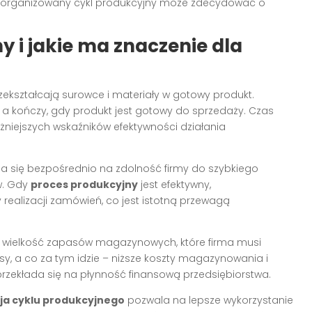
osób zorganizowany cykl produkcyjny może zdecydować o
y i jakie ma znaczenie dla
rzekształcają surowce i materiały w gotowy produkt.
a kończy, gdy produkt jest gotowy do sprzedaży. Czas
żniejszych wskaźników efektywności działania
a się bezpośrednio na zdolność firmy do szybkiego
w. Gdy
proces produkcyjny
jest efektywny,
realizacji zamówień, co jest istotną przewagą
a wielkość zapasów magazynowych, które firma musi
y, a co za tym idzie – niższe koszty magazynowania i
przekłada się na płynność finansową przedsiębiorstwa.
ja cyklu produkcyjnego
pozwala na lepsze wykorzystanie