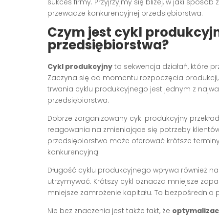
sukces firmy. Przyjrzyjmy się bliżej, w jaki sp
przewadze konkurencyjnej przedsiębiorstwa.
Czym jest cykl produkcyjn
przedsiębiorstwa?
Cykl produkcyjny
to sekwencja działań, które p
Zaczyna się od momentu rozpoczęcia produkcji, 
trwania cyklu produkcyjnego jest jednym z najwa
przedsiębiorstwa.
Dobrze zorganizowany cykl produkcyjny przekład
reagowania na zmieniające się potrzeby klientó
przedsiębiorstwo może oferować krótsze terminy 
konkurencyjną.
Długość cyklu produkcyjnego wpływa również n
utrzymywać. Krótszy cykl oznacza mniejsze zapas
mniejsze zamrożenie kapitału. To bezpośrednio 
Nie bez znaczenia jest także fakt, że
optymalizac