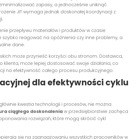
 zminimalizować zapasy, a jednocześnie uniknąć
rożenie JIT wymaga jednak doskonałej koordynacji z
i.
enie przepływu materiałów i produktów w czasie
e szybko reagować na opóźnienia czy inne problemy, a
ualne dane.
kich może przynieść korzyści obu stronom. Dostawca,
o klienta, może lepiej dostosować swoje działania, co
cji na efektywność całego procesu produkcyjnego.
acyjnej dla efektywności cyklu
głównie kwestia technologii i procesów, nie można
ura ciągłego doskonalenia
w przedsiębiorstwie zachęca
oponowania rozwiązań, które mogą skrócić cykl
 opierają się na zaangażowaniu wszystkich pracowników w