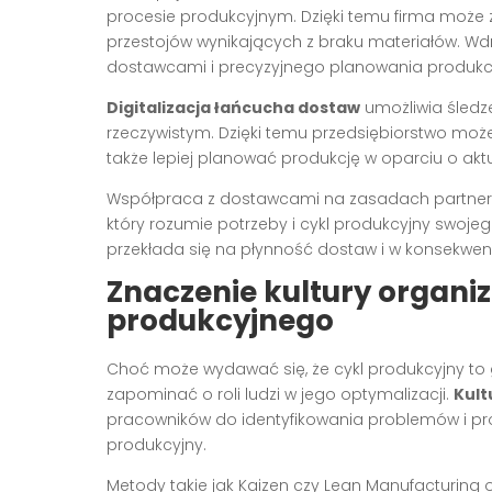
procesie produkcyjnym. Dzięki temu firma może
przestojów wynikających z braku materiałów. Wd
dostawcami i precyzyjnego planowania produkcj
Digitalizacja łańcucha dostaw
umożliwia śledz
rzeczywistym. Dzięki temu przedsiębiorstwo moż
także lepiej planować produkcję w oparciu o akt
Współpraca z dostawcami na zasadach partners
który rozumie potrzeby i cykl produkcyjny swojeg
przekłada się na płynność dostaw i w konsekwen
Znaczenie kultury organiz
produkcyjnego
Choć może wydawać się, że cykl produkcyjny to 
zapominać o roli ludzi w jego optymalizacji.
Kult
pracowników do identyfikowania problemów i pr
produkcyjny.
Metody takie jak Kaizen czy Lean Manufacturing