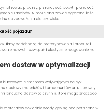
malizować procesy, przewidywać popyt i planować
zystanie zasobów. AI może analizować ogromne ilości
rudne do zauważenia dla człowieka.
wałość pojazdu?
jaki firmy podchodzą do prototypowania i produkcji
estowanie nowych rozwiązań i elastyczne reagowanie na
hem dostaw w optymalizacji
st kluczowym elementem wpływającym na cykl
larne dostawy materiałów i komponentów oraz sprawny
kami łańcucha dostaw to czynniki, które mogą znacząco
nie materiałów dokładnie wtedy, gdy są one potrzebne w