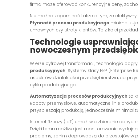
firma może oferować konkurencyjne ceny, zacho
Nie można zapominać także o tym, że efektywny c
Płynność procesu produkcyjnego
minimalizuje
umownych czy utraty klientów. To z kolei przekła
Technologie usprawniają
nowoczesnym przedsiębio
W erze cyfrowej transformacji, technologia odgr
produkcyjnych
. Systemy klasy ERP (Enterprise 
aspektów działalności przedsiębiorstwa, co przyc
cyklu produkcyjnego.
Automatyzacja procesów produkcyjnych
to k
Roboty przemysłowe, automatyczne linie produkc
przyspieszają produkcję, jednocześnie minimalizu
Internet Rzeczy (IoT) umożliwia zbieranie danyc
Dzięki temu możliwe jest monitorowanie wydajnoś
problemy, zanim doprowadzą do przestojów w pr